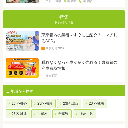
美容・健康
新宿区
新宿駅
特集
東京都内の業者をすぐにご紹介！「マチし
るSOS」
マチしるSOS
乗れなくなった車が高く売れる！東京都の
廃車買取情報
廃車買取
地域から探す
23区-都心
23区-城東
23区-城西
23区-城南
23区-城北
市町村
千葉県
神奈川県