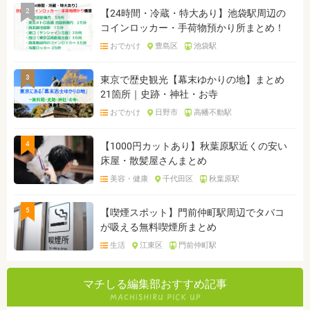
2
【24時間・冷蔵・特大あり】池袋駅周辺の
コインロッカー・手荷物預かり所まとめ！
おでかけ
豊島区
池袋駅
3
東京で歴史観光【幕末ゆかりの地】まとめ
21箇所｜史跡・神社・お寺
おでかけ
日野市
高幡不動駅
4
【1000円カットあり】秋葉原駅近くの安い
床屋・散髪屋さんまとめ
美容・健康
千代田区
秋葉原駅
5
【喫煙スポット】門前仲町駅周辺でタバコ
が吸える無料喫煙所まとめ
生活
江東区
門前仲町駅
マチしる編集部おすすめ記事