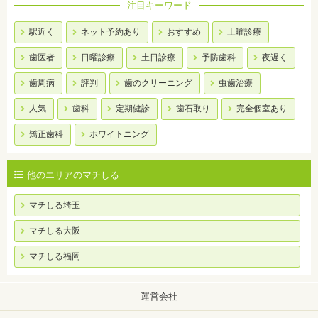
注目キーワード
駅近く
ネット予約あり
おすすめ
土曜診療
歯医者
日曜診療
土日診療
予防歯科
夜遅く
歯周病
評判
歯のクリーニング
虫歯治療
人気
歯科
定期健診
歯石取り
完全個室あり
矯正歯科
ホワイトニング
他のエリアのマチしる
マチしる埼玉
マチしる大阪
マチしる福岡
運営会社