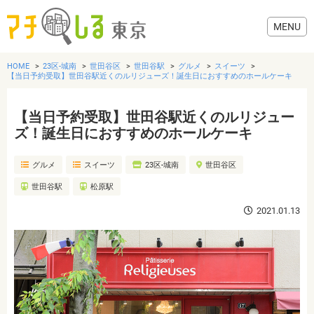
HOME
23区-城南
世田谷区
世田谷駅
グルメ
スイーツ
【当日予約受取】世田谷駅近くのルリジューズ！誕生日におすすめのホールケーキ
【当日予約受取】世田谷駅近くのルリジュー
グルメ
ズ！誕生日におすすめのホールケーキ
グルメ
スイーツ
23区-城南
世田谷区
美容・健康
世田谷駅
松原駅
歯医者・病院
2021.01.13
おでかけ
生活