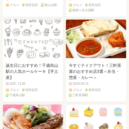
グルメ
世田谷区
尾山台駅
グルメ
世田谷区
祖師ヶ谷大蔵駅
誕生日におすすめ！千歳烏山
今すぐテイクアウト！三軒茶
駅の人気ホールケーキ【手土
屋のおすすめ店3選＜弁当・
産】
惣菜・カレー＞
2021.12.06
2024.05.12
グルメ
世田谷区
グルメ
世田谷区
千歳烏山駅
三軒茶屋駅