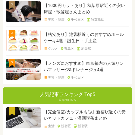
3
【1000円カットあり】秋葉原駅近くの安い
床屋・散髪屋さんまとめ
美容・健康
千代田区
秋葉原駅
4
【格安あり】池袋駅近くのおすすめホール
ケーキ4選！誕生日・手土産
グルメ
豊島区
池袋駅
5
【メンズにおすすめ】東京都内の人気リン
パマッサージ&ドレナージュ4選
美容・健康
千代田区
人気記事ランキング Top5
1
【完全個室/カップルも◎】新宿駅近くの安
いネットカフェ・漫画喫茶まとめ
生活
新宿区
新宿駅