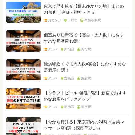
東京で歴史観光【幕末ゆかりの地】まとめ
21箇所｜史跡・神社・お寺
おでかけ
日野市
高幡不動駅
個室あり◎新宿で【宴会・大人数】におす
すめな居酒屋13選
グルメ
新宿区
新宿駅
池袋駅近くで【大人数×宴会】におすすめな
居酒屋11選！
グルメ
豊島区
池袋駅
【クラフトビール×厳選15店】新宿でおすす
めなお店をピックアップ
グルメ
新宿区
新宿駅
【今から行ける】東京都内の24時間営業マ
ッサージ店4選（深夜早朝OK）