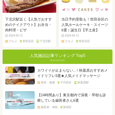
下北沢駅近く【人気でおすす
当日予約受取も！世田谷区の
めのテイクアウト】お弁当・
人気ホールケーキ・スイーツ
肉料理・ピザ
6選｜誕生日【手土産】
2024.05.12
2024.05.12
グルメ
世田谷区
下北沢駅
グルメ
世田谷区
人気施設記事ランキング Top5
1
カワイイが止まらない…！秋葉原おすすめメ
イドリフレ5選★人気メイドマッサージ
美容・健康
千代田区
秋葉原駅
2
【24時間あり】東京都内で深夜・早朝も診
療している歯医者さん6選
歯医者・病院
新宿区