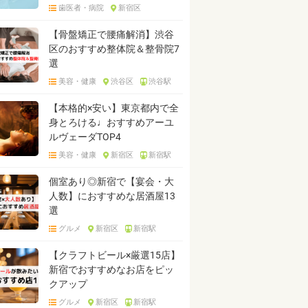
歯医者・病院
新宿区
【骨盤矯正で腰痛解消】渋谷
区のおすすめ整体院＆整骨院7
選
美容・健康
渋谷区
渋谷駅
【本格的×安い】東京都内で全
身とろける♩おすすめアーユ
ルヴェーダTOP4
美容・健康
新宿区
新宿駅
個室あり◎新宿で【宴会・大
人数】におすすめな居酒屋13
選
グルメ
新宿区
新宿駅
【クラフトビール×厳選15店】
新宿でおすすめなお店をピッ
クアップ
グルメ
新宿区
新宿駅