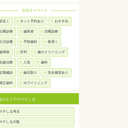
注目キーワード
駅近く
ネット予約あり
おすすめ
土曜診療
歯医者
日曜診療
土日診療
予防歯科
夜遅く
歯周病
評判
歯のクリーニング
虫歯治療
人気
歯科
定期健診
歯石取り
完全個室あり
矯正歯科
ホワイトニング
他のエリアのマチしる
マチしる埼玉
マチしる大阪