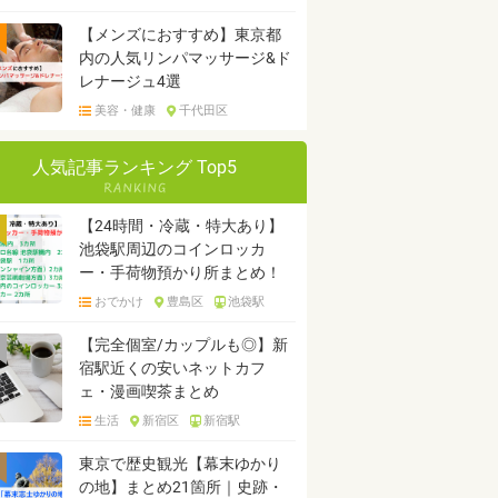
【メンズにおすすめ】東京都
内の人気リンパマッサージ&ド
レナージュ4選
美容・健康
千代田区
人気記事ランキング Top5
【24時間・冷蔵・特大あり】
池袋駅周辺のコインロッカ
ー・手荷物預かり所まとめ！
おでかけ
豊島区
池袋駅
【完全個室/カップルも◎】新
宿駅近くの安いネットカフ
ェ・漫画喫茶まとめ
生活
新宿区
新宿駅
東京で歴史観光【幕末ゆかり
の地】まとめ21箇所｜史跡・