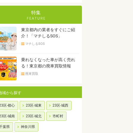
特集
東京都内の業者をすぐにご紹
介！「マチしるSOS」
マチしるSOS
乗れなくなった車が高く売れ
る！東京都の廃車買取情報
廃車買取
地域から探す
23区-都心
23区-城東
23区-城西
23区-城南
23区-城北
市町村
千葉県
神奈川県