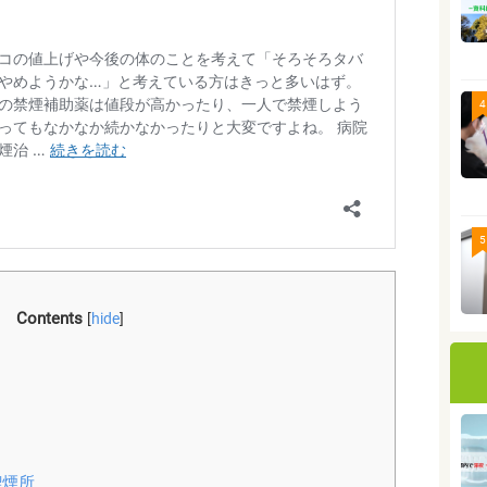
4
5
Contents
[
hide
]
喫煙所