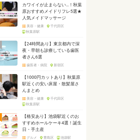
カワイイが止まらない…！秋葉
原おすすめメイドリフレ5選★
人気メイドマッサージ
美容・健康
千代田区
秋葉原駅
【24時間あり】東京都内で深
夜・早朝も診療している歯医
者さん6選
歯医者・病院
新宿区
【1000円カットあり】秋葉原
駅近くの安い床屋・散髪屋さ
んまとめ
美容・健康
千代田区
秋葉原駅
【格安あり】池袋駅近くのお
すすめホールケーキ4選！誕生
日・手土産
グルメ
豊島区
池袋駅