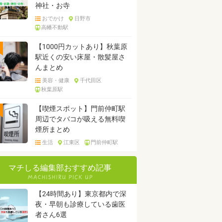
神社・お寺
おでかけ
日野市
高幡不動駅
【1000円カットあり】秋葉原
駅近くの安い床屋・散髪屋さ
んまとめ
美容・健康
千代田区
秋葉原駅
【喫煙スポット】門前仲町駅
周辺でタバコが吸える無料喫
煙所まとめ
生活
江東区
門前仲町駅
マチしる編集部おすすめ記事
【24時間あり】東京都内で深
夜・早朝も診療している歯医
者さん6選