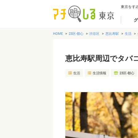
東京をす
グ
HOME
23区-都心
渋谷区
恵比寿駅
生活
恵比寿駅周辺でタバ
生活
生活情報
23区-都心