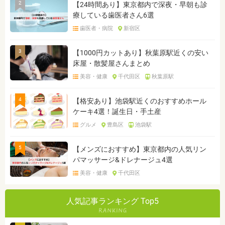
2
【24時間あり】東京都内で深夜・早朝も診
療している歯医者さん6選
歯医者・病院
新宿区
3
【1000円カットあり】秋葉原駅近くの安い
床屋・散髪屋さんまとめ
美容・健康
千代田区
秋葉原駅
4
【格安あり】池袋駅近くのおすすめホール
ケーキ4選！誕生日・手土産
グルメ
豊島区
池袋駅
5
【メンズにおすすめ】東京都内の人気リン
パマッサージ&ドレナージュ4選
美容・健康
千代田区
人気記事ランキング Top5