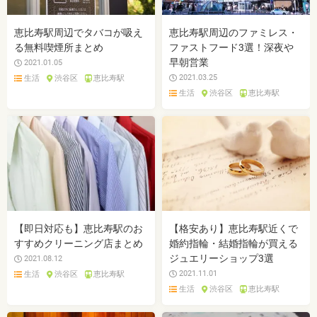
恵比寿駅周辺でタバコが吸え
恵比寿駅周辺のファミレス・
る無料喫煙所まとめ
ファストフード3選！深夜や
早朝営業
2021.01.05
2021.03.25
生活
渋谷区
恵比寿駅
生活
渋谷区
恵比寿駅
【即日対応も】恵比寿駅のお
【格安あり】恵比寿駅近くで
すすめクリーニング店まとめ
婚約指輪・結婚指輪が買える
ジュエリーショップ3選
2021.08.12
2021.11.01
生活
渋谷区
恵比寿駅
生活
渋谷区
恵比寿駅