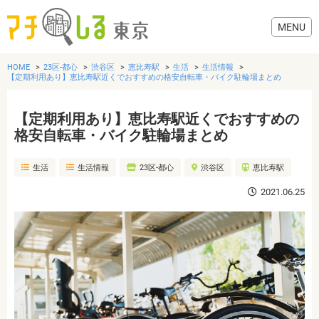
HOME
23区-都心
渋谷区
恵比寿駅
生活
生活情報
【定期利用あり】恵比寿駅近くでおすすめの格安自転車・バイク駐輪場まとめ
【定期利用あり】恵比寿駅近くでおすすめの
グルメ
格安自転車・バイク駐輪場まとめ
生活
生活情報
23区-都心
渋谷区
恵比寿駅
美容・健康
2021.06.25
歯医者・病院
おでかけ
生活