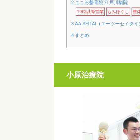
2
こころ整骨院 江戸川橋院
19時以降営業
もみほぐし
整
3
AA SEITAI（エーツーセイタ
4
まとめ
小原治療院