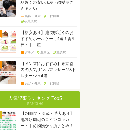
駅近くの安い床屋・散髪屋さ
んまとめ
美容・健康
千代田区
秋葉原駅
【格安あり】池袋駅近くのお
すすめホールケーキ4選！誕生
日・手土産
グルメ
豊島区
池袋駅
【メンズにおすすめ】東京都
内の人気リンパマッサージ&ド
レナージュ4選
美容・健康
千代田区
人気記事ランキング Top5
【24時間・冷蔵・特大あり】
池袋駅周辺のコインロッカ
ー・手荷物預かり所まとめ！