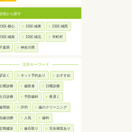
地域から探す
23区-都心
23区-城東
23区-城西
23区-城南
23区-城北
市町村
千葉県
神奈川県
注目キーワード
駅近く
ネット予約あり
おすすめ
土曜診療
歯医者
日曜診療
土日診療
予防歯科
夜遅く
歯周病
評判
歯のクリーニング
虫歯治療
人気
歯科
定期健診
歯石取り
完全個室あり