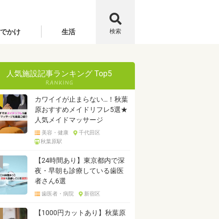
でかけ
生活
検索
人気施設記事ランキング Top5
カワイイが止まらない…！秋葉
原おすすめメイドリフレ5選★
人気メイドマッサージ
美容・健康
千代田区
秋葉原駅
【24時間あり】東京都内で深
夜・早朝も診療している歯医
者さん6選
歯医者・病院
新宿区
【1000円カットあり】秋葉原