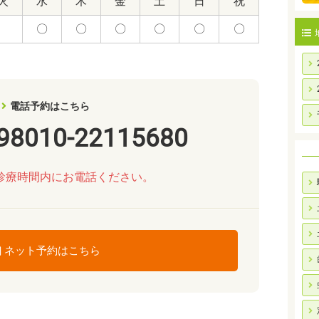
火
水
木
金
土
日
祝
〇
〇
〇
〇
〇
〇
電話予約はこちら
98010-22115680
診療時間内にお電話ください。
ネット予約はこちら