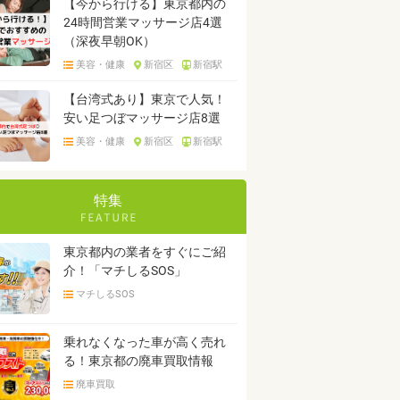
【今から行ける】東京都内の
24時間営業マッサージ店4選
（深夜早朝OK）
美容・健康
新宿区
新宿駅
【台湾式あり】東京で人気！
安い足つぼマッサージ店8選
美容・健康
新宿区
新宿駅
特集
東京都内の業者をすぐにご紹
介！「マチしるSOS」
マチしるSOS
乗れなくなった車が高く売れ
る！東京都の廃車買取情報
廃車買取