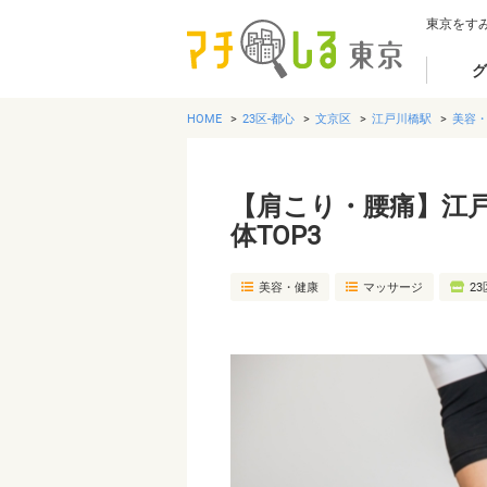
東京をす
グ
HOME
23区-都心
文京区
江戸川橋駅
美容
【肩こり・腰痛】江
体TOP3
美容・健康
マッサージ
23