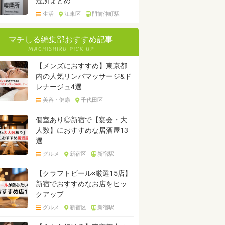
煙所まとめ
生活
江東区
門前仲町駅
マチしる編集部おすすめ記事
【メンズにおすすめ】東京都
内の人気リンパマッサージ&ド
レナージュ4選
美容・健康
千代田区
個室あり◎新宿で【宴会・大
人数】におすすめな居酒屋13
選
グルメ
新宿区
新宿駅
【クラフトビール×厳選15店】
新宿でおすすめなお店をピッ
クアップ
グルメ
新宿区
新宿駅