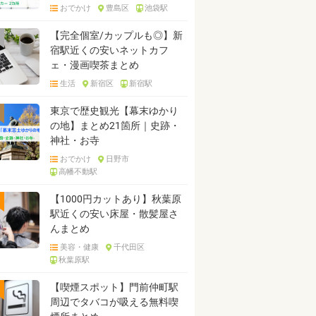
おでかけ
豊島区
池袋駅
【完全個室/カップルも◎】新
宿駅近くの安いネットカフ
ェ・漫画喫茶まとめ
生活
新宿区
新宿駅
東京で歴史観光【幕末ゆかり
の地】まとめ21箇所｜史跡・
神社・お寺
おでかけ
日野市
高幡不動駅
【1000円カットあり】秋葉原
駅近くの安い床屋・散髪屋さ
んまとめ
美容・健康
千代田区
秋葉原駅
【喫煙スポット】門前仲町駅
周辺でタバコが吸える無料喫