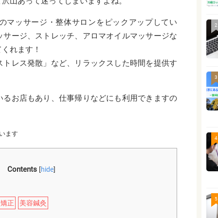
ど沢山あって迷ってしまいますよね。
のマッサージ・整体サロンをピックアップしてい
2
ッサージ、ストレッチ、アロマオイルマッサージな
てくれます！
ストレス発散」など、リラックスした時間を提供す
3
いるお店もあり、仕事帰りなどにも利用できますの
！
います
4
Contents
[
hide
]
5
盤矯正
美容鍼灸