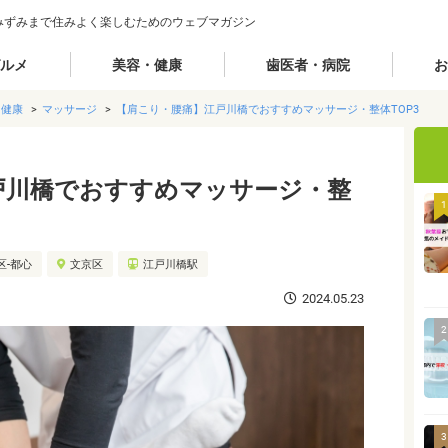
みずみまで住みよく楽しむためのウェブマガジン
ルメ
美容・健康
歯医者・病院
お
・健康
マッサージ
【肩こり・腰痛】江戸川橋でおすすめマッサージ・整体TOP3
戸川橋でおすすめマッサージ・整
1
区-都心
文京区
江戸川橋駅
2024.05.23
2
3