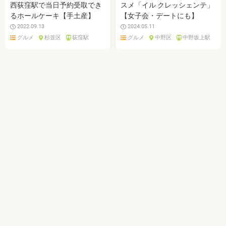
西荻窪駅で当日予約受取でき
スメ「イル クレッシェンテ」
るホールケーキ【手土産】
【女子会・デートにも】
2022.09.13
2024.05.11
グルメ
杉並区
荻窪駅
グルメ
中野区
中野坂上駅