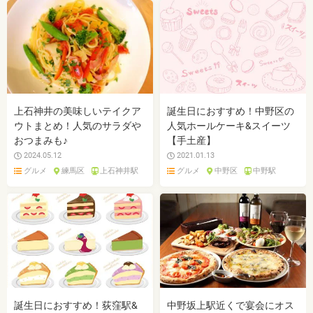
上石神井の美味しいテイクア
誕生日におすすめ！中野区の
ウトまとめ！人気のサラダや
人気ホールケーキ&スイーツ
おつまみも♪
【手土産】
2024.05.12
2021.01.13
グルメ
練馬区
上石神井駅
グルメ
中野区
中野駅
誕生日におすすめ！荻窪駅&
中野坂上駅近くで宴会にオス