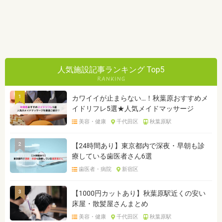
人気施設記事ランキング Top5
1
カワイイが止まらない…！秋葉原おすすめメ
イドリフレ5選★人気メイドマッサージ
美容・健康
千代田区
秋葉原駅
2
【24時間あり】東京都内で深夜・早朝も診
療している歯医者さん6選
歯医者・病院
新宿区
3
【1000円カットあり】秋葉原駅近くの安い
床屋・散髪屋さんまとめ
美容・健康
千代田区
秋葉原駅