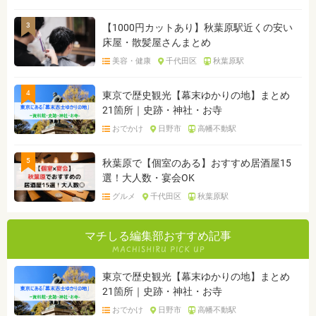
3
【1000円カットあり】秋葉原駅近くの安い
床屋・散髪屋さんまとめ
美容・健康
千代田区
秋葉原駅
4
東京で歴史観光【幕末ゆかりの地】まとめ
21箇所｜史跡・神社・お寺
おでかけ
日野市
高幡不動駅
5
秋葉原で【個室のある】おすすめ居酒屋15
選！大人数・宴会OK
グルメ
千代田区
秋葉原駅
マチしる編集部おすすめ記事
東京で歴史観光【幕末ゆかりの地】まとめ
21箇所｜史跡・神社・お寺
おでかけ
日野市
高幡不動駅