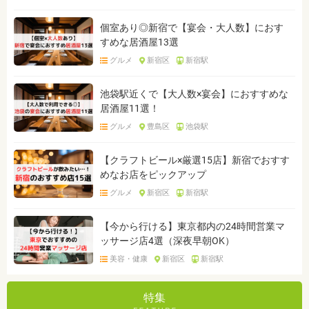
個室あり◎新宿で【宴会・大人数】におす
すめな居酒屋13選
グルメ
新宿区
新宿駅
池袋駅近くで【大人数×宴会】におすすめな
居酒屋11選！
グルメ
豊島区
池袋駅
【クラフトビール×厳選15店】新宿でおすす
めなお店をピックアップ
グルメ
新宿区
新宿駅
【今から行ける】東京都内の24時間営業マ
ッサージ店4選（深夜早朝OK）
美容・健康
新宿区
新宿駅
特集