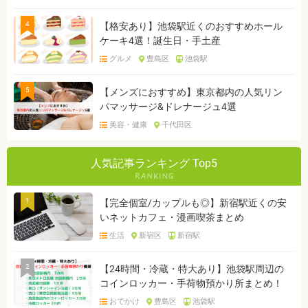
4
【格安あり】池袋駅近くのおすすめホール
ケーキ4選！誕生日・手土産
グルメ
豊島区
池袋駅
5
【メンズにおすすめ】東京都内の人気リン
パマッサージ&ドレナージュ4選
美容・健康
千代田区
人気記事ランキング Top5
1
【完全個室/カップルも◎】新宿駅近くの安
いネットカフェ・漫画喫茶まとめ
生活
新宿区
新宿駅
2
【24時間・冷蔵・特大あり】池袋駅周辺の
コインロッカー・手荷物預かり所まとめ！
おでかけ
豊島区
池袋駅