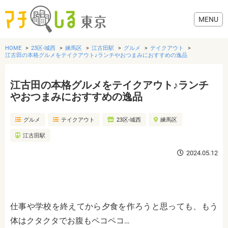
HOME
23区-城西
練馬区
江古田駅
グルメ
テイクアウト
江古田の本格グルメをテイクアウト♪ランチやおつまみにおすすめの逸品
江古田の本格グルメをテイクアウト♪ランチ
グルメ
やおつまみにおすすめの逸品
グルメ
テイクアウト
23区-城西
練馬区
美容・健康
江古田駅
歯医者・病院
2024.05.12
おでかけ
仕事や学校を終えてから夕食を作ろうと思っても、もう
生活
体はクタクタでお腹もペコペコ…