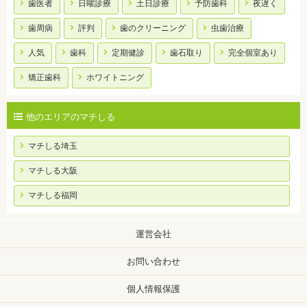
歯医者
日曜診療
土日診療
予防歯科
夜遅く
歯周病
評判
歯のクリーニング
虫歯治療
人気
歯科
定期健診
歯石取り
完全個室あり
矯正歯科
ホワイトニング
他のエリアのマチしる
マチしる埼玉
マチしる大阪
マチしる福岡
運営会社
お問い合わせ
個人情報保護