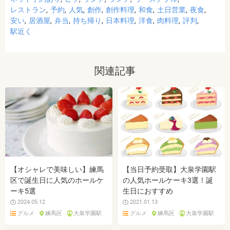
レストラン
予約
人気
創作
創作料理
和食
土日営業
夜食
安い
居酒屋
弁当
持ち帰り
日本料理
洋食
肉料理
評判
駅近く
関連記事
【オシャレで美味しい】練馬
【当日予約受取】大泉学園駅
区で誕生日に人気のホールケ
の人気ホールケーキ3選！誕
ーキ5選
生日におすすめ
2024.05.12
2021.01.13
グルメ
練馬区
大泉学園駅
グルメ
練馬区
大泉学園駅