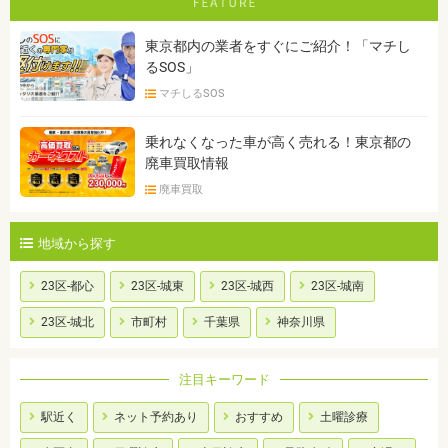
東京都内の業者をすぐにご紹介！「マチし
るSOS」
マチしるSOS
乗れなくなった車が高く売れる！東京都の
廃車買取情報
廃車買取
地域から探す
23区-都心
23区-城東
23区-城西
23区-城南
23区-城北
市町村
千葉県
神奈川県
注目キーワード
駅近く
ネット予約あり
おすすめ
土曜診療