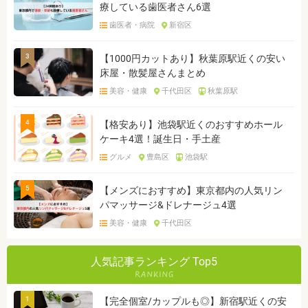
療している歯医者さん6選
歯医者・病院
新宿区
3
【1000円カットあり】秋葉原駅近くの安い
床屋・散髪屋さんまとめ
美容・健康
千代田区
秋葉原駅
4
【格安あり】池袋駅近くのおすすめホール
ケーキ4選！誕生日・手土産
グルメ
豊島区
池袋駅
5
【メンズにおすすめ】東京都内の人気リン
パマッサージ&ドレナージュ4選
美容・健康
千代田区
人気記事ランキング Top5
1
【完全個室/カップルも◎】新宿駅近くの安