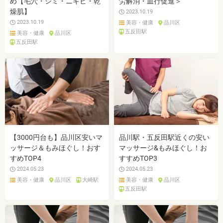
め【毛穴・シミ・ニキビ・乾
労解消・血行促進＞
燥肌】
2023.10.19
2023.10.19
美容・健康
品川区
五反田駅
美容・健康
品川区
五反田駅
【3000円台も】品川区安いマ
品川駅・五反田駅近くの安い
ッサージ＆もみほぐし！おす
マッサージ&もみほぐし！お
すめTOP4
すすめTOP3
2024.05.23
2024.05.23
美容・健康
品川区
大崎駅
美容・健康
品川区
五反田駅