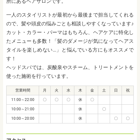
所にあるヘアサロンです。
一人のスタイリストが最初から最後まで担当してくれる
ので、髪や頭皮の悩みごとも相談しやすくなっています♪
カット・カラー・パーマはもちろん、ヘアケアに特化し
たメニューも多数！「髪のダメージが気になってヘアス
タイルを楽しめない…」と悩んでいる方にもオススメで
す！
ヘッドスパでは、炭酸泉やスチーム、トリートメントを
使った施術を行っています。
営業時間
月
火
水
木
金
土
日
祝
11:00～22:00
〇
〇
〇
休
〇
10:00～21:00
休
〇
10:00～20:00
休
〇
〇