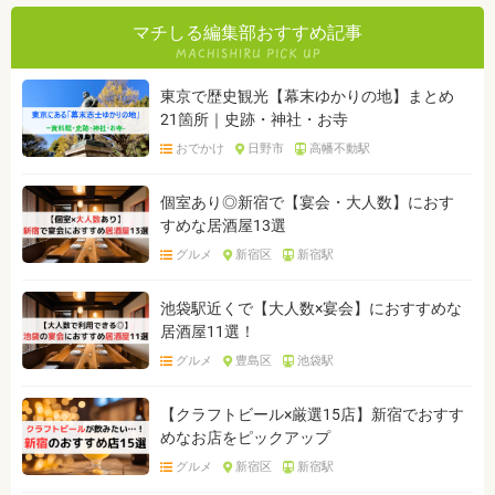
マチしる編集部おすすめ記事
東京で歴史観光【幕末ゆかりの地】まとめ
21箇所｜史跡・神社・お寺
おでかけ
日野市
高幡不動駅
個室あり◎新宿で【宴会・大人数】におす
すめな居酒屋13選
グルメ
新宿区
新宿駅
池袋駅近くで【大人数×宴会】におすすめな
居酒屋11選！
グルメ
豊島区
池袋駅
【クラフトビール×厳選15店】新宿でおすす
めなお店をピックアップ
グルメ
新宿区
新宿駅