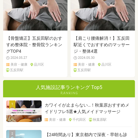
【骨盤矯正】五反田駅のおす
【肩こり腰痛解消！】五反田
すめ整体院・整骨院ランキン
駅近くでおすすめのマッサー
グTOP4
ジ・整体4選
2024.05.27
2024.05.30
美容・健康
品川区
美容・健康
品川区
五反田駅
五反田駅
人気施設記事ランキング Top5
1
カワイイが止まらない…！秋葉原おすすめメ
イドリフレ5選★人気メイドマッサージ
美容・健康
千代田区
秋葉原駅
2
【24時間あり】東京都内で深夜・早朝も診