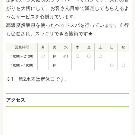
がりを大切にして、お客さん目線で満足してもらえるよ
うなサービスを心掛けています。
高濃度炭酸泉を使ったヘッドスパを行っています。血行
も促進され、スッキリできる施術です★
営業時間
月
火
水
木
金
土
日
祝
10:00～21:00
〇
休
※1
〇
〇
〇
10:00～19:00
休
〇
〇
※1 第2水曜は定休日です。
アクセス