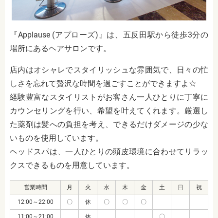
『Applause (アプローズ)』は、五反田駅から徒歩3分の
場所にあるヘアサロンです。
店内はオシャレでスタイリッシュな雰囲気で、日々の忙
しさを忘れて贅沢な時間を過ごすことができますよ☆
経験豊富なスタイリストがお客さん一人ひとりに丁寧に
カウンセリングを行い、希望を叶えてくれます。厳選し
た薬剤は髪への負担を考え、できるだけダメージの少な
いものを使用しています。
ヘッドスパは、一人ひとりの頭皮環境に合わせてリラッ
クスできるものを用意しています。
営業時間
月
火
水
木
金
土
日
祝
12:00～22:00
〇
休
〇
〇
〇
11:00～21:00
休
〇