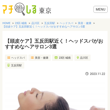
HOME
23区-城南
品川区
五反田駅
ヘッドスパ
美容・健康
【頭皮ケア】五反田駅近く！ヘッドスパがおすすめなヘアサロン3選
【頭皮ケア】五反田駅近く！ヘッドスパがお
グルメ
すすめなヘアサロン3選
ヘッドスパ
美容・健康
23区-城南
品川区
美容・健康
五反田駅
歯医者・病院
2023.11.22
おでかけ
生活