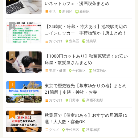
いネットカフェ・漫画喫茶まとめ
生活
新宿区
新宿駅
2
【24時間・冷蔵・特大あり】池袋駅周辺の
コインロッカー・手荷物預かり所まとめ！
おでかけ
豊島区
池袋駅
3
【1000円カットあり】秋葉原駅近くの安い
床屋・散髪屋さんまとめ
美容・健康
千代田区
秋葉原駅
4
東京で歴史観光【幕末ゆかりの地】まとめ
21箇所｜史跡・神社・お寺
おでかけ
日野市
高幡不動駅
5
秋葉原で【個室のある】おすすめ居酒屋15
選！大人数・宴会OK
グルメ
千代田区
秋葉原駅