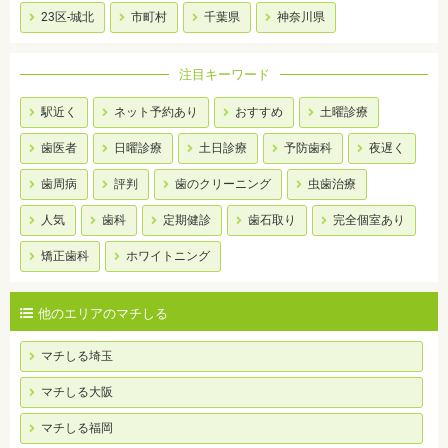
23区-城北
市町村
千葉県
神奈川県
注目キーワード
駅近く
ネット予約あり
おすすめ
土曜診療
歯医者
日曜診療
土日診療
予防歯科
夜遅く
歯周病
評判
歯のクリーニング
虫歯治療
人気
歯科
定期健診
歯石取り
完全個室あり
矯正歯科
ホワイトニング
他のエリアのマチしる
マチしる埼玉
マチしる大阪
マチしる福岡