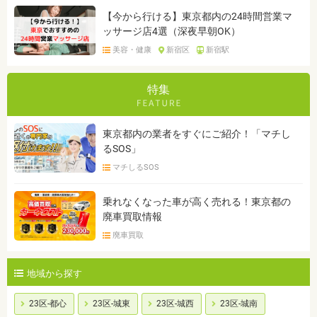
【今から行ける】東京都内の24時間営業マ
ッサージ店4選（深夜早朝OK）
美容・健康
新宿区
新宿駅
特集
東京都内の業者をすぐにご紹介！「マチし
るSOS」
マチしるSOS
乗れなくなった車が高く売れる！東京都の
廃車買取情報
廃車買取
地域から探す
23区-都心
23区-城東
23区-城西
23区-城南