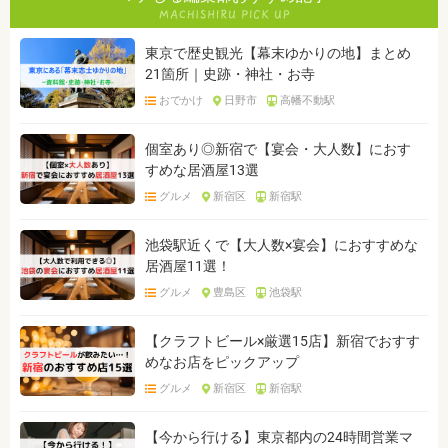
東京で歴史観光【幕末ゆかりの地】まとめ
21箇所｜史跡・神社・お寺
おでかけ
日野市
高幡不動駅
個室あり◎新宿で【宴会・大人数】におす
すめな居酒屋13選
グルメ
新宿区
新宿駅
池袋駅近くで【大人数×宴会】におすすめな
居酒屋11選！
グルメ
豊島区
池袋駅
【クラフトビール×厳選15店】新宿でおすす
めなお店をピックアップ
グルメ
新宿区
新宿駅
【今から行ける】東京都内の24時間営業マ