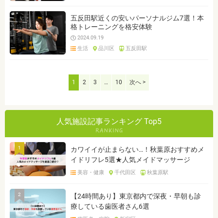
五反田駅近くの安いパーソナルジム7選！本
格トレーニングを格安体験
2024.09.19
生活
品川区
五反田駅
1
2
3
…
10
次へ >
人気施設記事ランキング Top5
1
カワイイが止まらない…！秋葉原おすすめメ
イドリフレ5選★人気メイドマッサージ
美容・健康
千代田区
秋葉原駅
2
【24時間あり】東京都内で深夜・早朝も診
療している歯医者さん6選