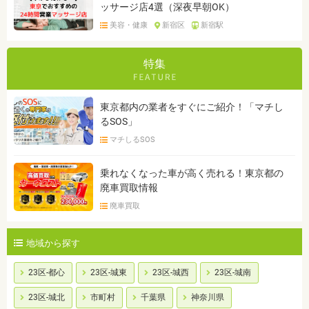
ッサージ店4選（深夜早朝OK）
美容・健康
新宿区
新宿駅
特集
東京都内の業者をすぐにご紹介！「マチし
るSOS」
マチしるSOS
乗れなくなった車が高く売れる！東京都の
廃車買取情報
廃車買取
地域から探す
23区-都心
23区-城東
23区-城西
23区-城南
23区-城北
市町村
千葉県
神奈川県