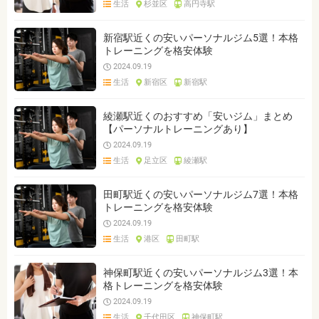
生活
杉並区
高円寺駅
ジャンルを選ぶ
※複数選択可能です
新宿駅近くの安いパーソナルジム5選！本格
トレーニングを格安体験
クリア
検索
2024.09.19
生活
新宿区
新宿駅
綾瀬駅近くのおすすめ「安いジム」まとめ
【パーソナルトレーニングあり】
2024.09.19
生活
足立区
綾瀬駅
田町駅近くの安いパーソナルジム7選！本格
トレーニングを格安体験
2024.09.19
生活
港区
田町駅
神保町駅近くの安いパーソナルジム3選！本
格トレーニングを格安体験
2024.09.19
生活
千代田区
神保町駅