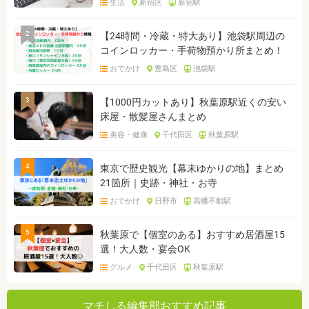
生活
新宿区
新宿駅
2
【24時間・冷蔵・特大あり】池袋駅周辺の
コインロッカー・手荷物預かり所まとめ！
おでかけ
豊島区
池袋駅
3
【1000円カットあり】秋葉原駅近くの安い
床屋・散髪屋さんまとめ
美容・健康
千代田区
秋葉原駅
4
東京で歴史観光【幕末ゆかりの地】まとめ
21箇所｜史跡・神社・お寺
おでかけ
日野市
高幡不動駅
5
秋葉原で【個室のある】おすすめ居酒屋15
選！大人数・宴会OK
グルメ
千代田区
秋葉原駅
マチしる編集部おすすめ記事