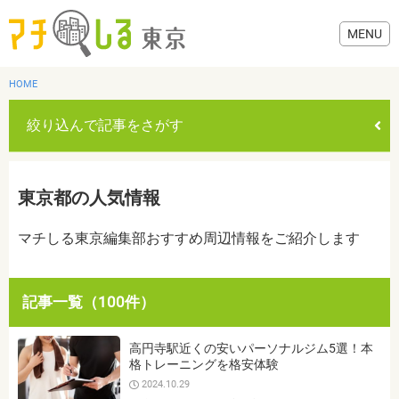
HOME
絞り込んで記事をさがす
グルメ
東京都の人気情報
美容・健康
マチしる東京編集部おすすめ周辺情報をご紹介します
歯医者・病院
記事一覧（100件）
おでかけ
カテゴリを選ぶ
高円寺駅近くの安いパーソナルジム5選！本
すべて
グルメ
美容・健康
歯医者・病院
おでかけ
格トレーニングを格安体験
生活
2024.10.29
生活
お役立ち情報