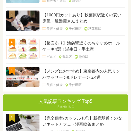
歯医者・病院
新宿区
3
【1000円カットあり】秋葉原駅近くの安い
床屋・散髪屋さんまとめ
美容・健康
千代田区
秋葉原駅
4
【格安あり】池袋駅近くのおすすめホール
ケーキ4選！誕生日・手土産
グルメ
豊島区
池袋駅
5
【メンズにおすすめ】東京都内の人気リン
パマッサージ&ドレナージュ4選
美容・健康
千代田区
人気記事ランキング Top5
1
【完全個室/カップルも◎】新宿駅近くの安
いネットカフェ・漫画喫茶まとめ