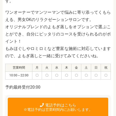
す。
ワンオーナーでマンツーマンで悩みに寄り添ってくもら
える、男女OKのリラクゼーションサロンです。
オリジナルブレンドのよもぎ蒸しをオプションで選ぶこ
とができ、自分にピッタリのコースを受けられるのがポ
イント！
もみほぐしやロミロミなど豊富な施術に対応しています
ので、よもぎ蒸しと一緒に受けてみてくださいね。
営業時間
月
火
水
木
金
土
日
祝
10:00～22:00
〇
〇
〇
〇
〇
〇
〇
〇
予約最終受付20:00
電話予約はこちら
※電話予約は営業時間内にお願いします。