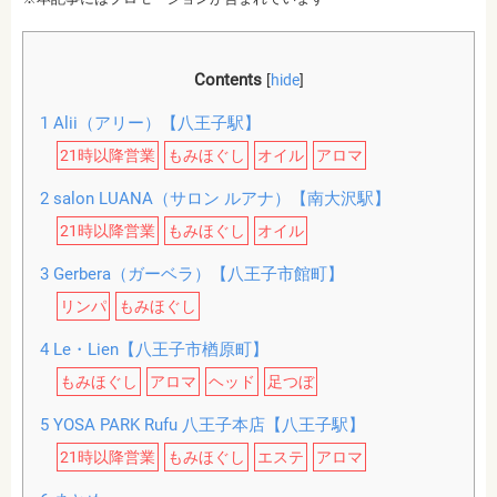
Contents
[
hide
]
1
Alii（アリー）【八王子駅】
21時以降営業
もみほぐし
オイル
アロマ
2
salon LUANA（サロン ルアナ）【南大沢駅】
21時以降営業
もみほぐし
オイル
3
Gerbera（ガーベラ）【八王子市館町】
リンパ
もみほぐし
4
Le・Lien【八王子市楢原町】
もみほぐし
アロマ
ヘッド
足つぼ
5
YOSA PARK Rufu 八王子本店【八王子駅】
21時以降営業
もみほぐし
エステ
アロマ