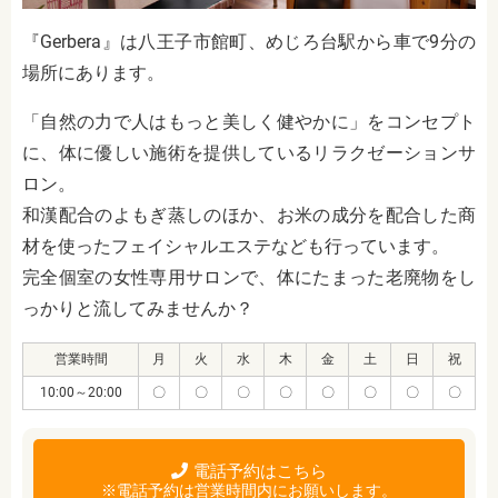
『Gerbera』は八王子市館町、めじろ台駅から車で9分の
場所にあります。
「自然の力で人はもっと美しく健やかに」をコンセプト
に、体に優しい施術を提供しているリラクゼーションサ
ロン。
和漢配合のよもぎ蒸しのほか、お米の成分を配合した商
材を使ったフェイシャルエステなども行っています。
完全個室の女性専用サロンで、体にたまった老廃物をし
っかりと流してみませんか？
営業時間
月
火
水
木
金
土
日
祝
10:00～20:00
〇
〇
〇
〇
〇
〇
〇
〇
電話予約はこちら
※電話予約は営業時間内にお願いします。