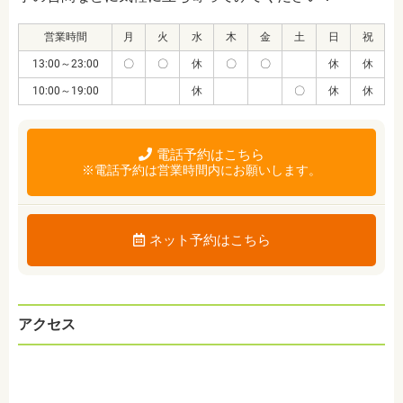
営業時間
月
火
水
木
金
土
日
祝
13:00～23:00
〇
〇
休
〇
〇
休
休
10:00～19:00
休
〇
休
休
電話予約はこちら
※電話予約は営業時間内にお願いします。
ネット予約はこちら
アクセス