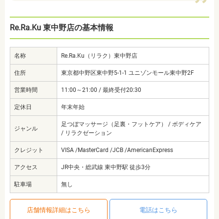
Re.Ra.Ku 東中野店の基本情報
名称
Re.Ra.Ku（リラク）東中野店
住所
東京都中野区東中野5-1-1 ユニゾンモール東中野2F
営業時間
11:00～21:00 / 最終受付20:30
定休日
年末年始
足つぼマッサージ（足裏・フットケア） / ボディケア
ジャンル
/ リラクゼーション
クレジット
VISA /MasterCard /JCB /AmericanExpress
アクセス
JR中央・総武線 東中野駅 徒歩3分
駐車場
無し
店舗情報詳細はこちら
電話はこちら