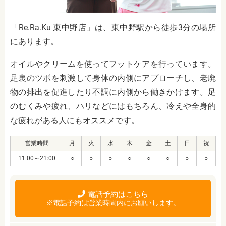
「Re.Ra.Ku 東中野店」は、東中野駅から徒歩3分の場所
にあります。
オイルやクリームを使ってフットケアを行っています。
足裏のツボを刺激して身体の内側にアプローチし、老廃
物の排出を促進したり不調に内側から働きかけます。足
のむくみや疲れ、ハリなどにはもちろん、冷えや全身的
な疲れがある人にもオススメです。
営業時間
月
火
水
木
金
土
日
祝
11:00～21:00
○
○
○
○
○
○
○
○
電話予約はこちら
※電話予約は営業時間内にお願いします。