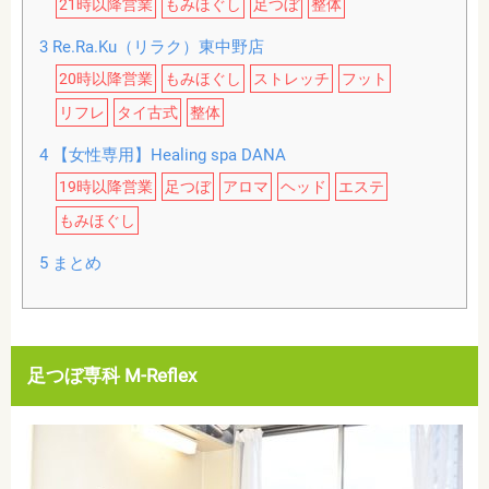
21時以降営業
もみほぐし
足つぼ
整体
3
Re.Ra.Ku（リラク）東中野店
20時以降営業
もみほぐし
ストレッチ
フット
リフレ
タイ古式
整体
4
【女性専用】Healing spa DANA
19時以降営業
足つぼ
アロマ
ヘッド
エステ
もみほぐし
5
まとめ
足つぼ専科 M-Reflex