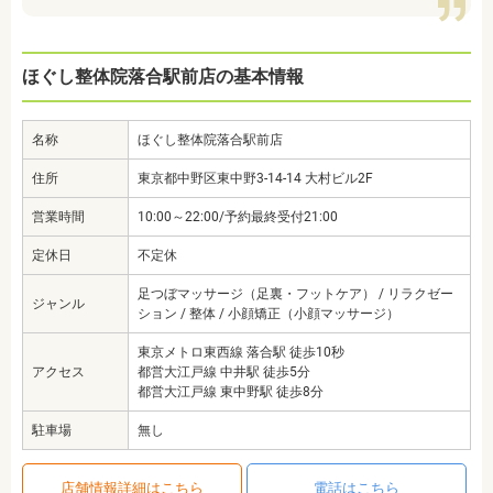
ほぐし整体院落合駅前店の基本情報
名称
ほぐし整体院落合駅前店
住所
東京都中野区東中野3-14-14 大村ビル2F
営業時間
10:00～22:00/予約最終受付21:00
定休日
不定休
足つぼマッサージ（足裏・フットケア） / リラクゼー
ジャンル
ション / 整体 / 小顔矯正（小顔マッサージ）
東京メトロ東西線 落合駅 徒歩10秒
アクセス
都営大江戸線 中井駅 徒歩5分
都営大江戸線 東中野駅 徒歩8分
駐車場
無し
店舗情報詳細はこちら
電話はこちら