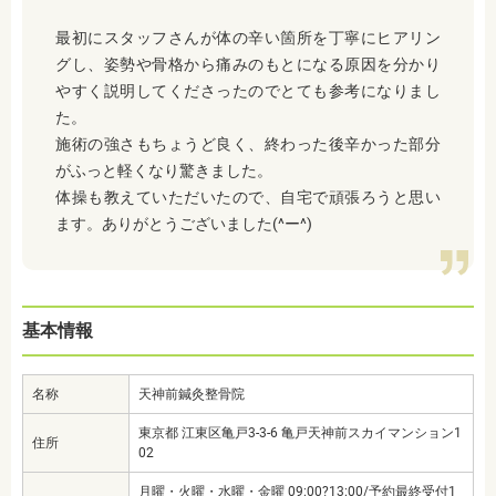
最初にスタッフさんが体の辛い箇所を丁寧にヒアリン
グし、姿勢や骨格から痛みのもとになる原因を分かり
やすく説明してくださったのでとても参考になりまし
た。
施術の強さもちょうど良く、終わった後辛かった部分
がふっと軽くなり驚きました。
体操も教えていただいたので、自宅で頑張ろうと思い
ます。ありがとうございました(^ー^)
基本情報
名称
天神前鍼灸整骨院
東京都 江東区亀戸3-3-6 亀戸天神前スカイマンション1
住所
02
月曜・火曜・水曜・金曜 09:00?13:00/予約最終受付1