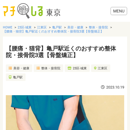
HOME
23区-城東
江東区
亀戸駅
美容・健康
整体・接骨院
【腰痛・猫背】亀戸駅近くのおすすめ整体院・接骨院3選【骨盤矯正】
【腰痛・猫背】亀戸駅近くのおすすめ整体
グルメ
院・接骨院3選【骨盤矯正】
美容・健康
整体・接骨院
23区-城東
江東区
美容・健康
亀戸駅
歯医者・病院
2023.10.19
おでかけ
生活