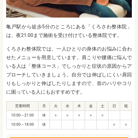
亀戸駅から徒歩5分のところにある
「くろさわ整体院」
は、夜21:00まで施術を受け付けている整体院です。
くろさわ整体院では、一人ひとりの身体のお悩みに合わ
せたメニューを用意しています。肩こりや腰痛に悩んで
いる人は「整体コース」でしっかりと症状の原因からア
プローチしていきましょう。自分では伸ばしにくい肩回
りもしっかりと伸ばしたりしますので、首のハリやコリ
に困っている人にもおすすめです。
営業時間
月
火
水
木
金
土
日
祝
10:00～21:00
休
○
○
○
○
○
10:00～18:00
休
○
○