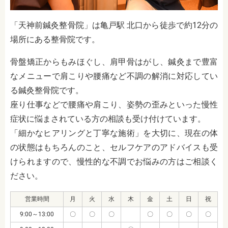
「天神前鍼灸整骨院」は亀戸駅 北口から徒歩で約12分の
場所にある整骨院です。
骨盤矯正からもみほぐし、肩甲骨はがし、鍼灸まで豊富
なメニューで肩こりや腰痛など不調の解消に対応してい
る鍼灸整骨院です。
座り仕事などで腰痛や肩こり、姿勢の歪みといった慢性
症状に悩まされている方の相談も受け付けています。
「細かなヒアリングと丁寧な施術」を大切に、現在の体
の状態はもちろんのこと、セルフケアのアドバイスも受
けられますので、慢性的な不調でお悩みの方はご相談く
ださい。
営業時間
月
火
水
木
金
土
日
祝
9:00～13:00
〇
〇
〇
〇
〇
〇
〇