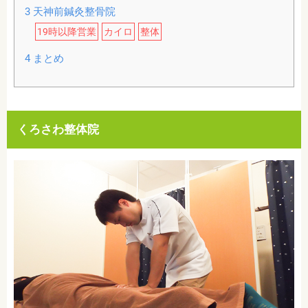
3
天神前鍼灸整骨院
19時以降営業
カイロ
整体
4
まとめ
くろさわ整体院