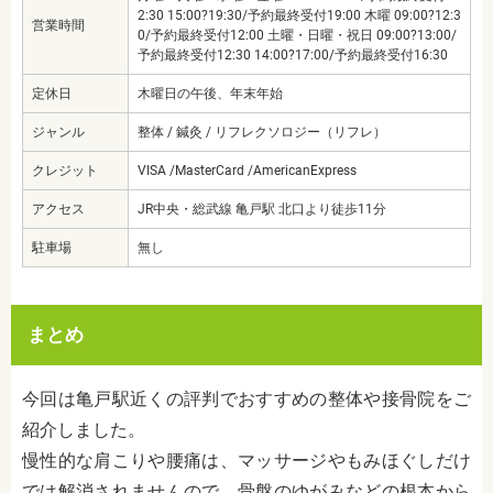
2:30 15:00?19:30/予約最終受付19:00 木曜 09:00?12:3
営業時間
0/予約最終受付12:00 土曜・日曜・祝日 09:00?13:00/
予約最終受付12:30 14:00?17:00/予約最終受付16:30
定休日
木曜日の午後、年末年始
ジャンル
整体 / 鍼灸 / リフレクソロジー（リフレ）
クレジット
VISA /MasterCard /AmericanExpress
アクセス
JR中央・総武線 亀戸駅 北口より徒歩11分
駐車場
無し
まとめ
今回は亀戸駅近くの評判でおすすめの整体や接骨院をご
紹介しました。
慢性的な肩こりや腰痛は、マッサージやもみほぐしだけ
では解消されませんので、骨盤のゆがみなどの根本から