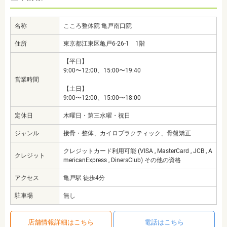
名称
こころ整体院 亀戸南口院
住所
東京都江東区亀戸6-26-1 1階
【平日】
9:00〜12:00、15:00〜19:40
営業時間
【土日】
9:00〜12:00、15:00〜18:00
定休日
木曜日・第三水曜・祝日
ジャンル
接骨・整体、カイロプラクティック、骨盤矯正
クレジットカード利用可能 (VISA , MasterCard , JCB , A
クレジット
mericanExpress , DinersClub) その他の資格
アクセス
亀戸駅 徒歩4分
駐車場
無し
店舗情報詳細はこちら
電話はこちら