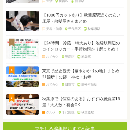
生活
新宿区
新宿駅
2
【1000円カットあり】秋葉原駅近くの安い
床屋・散髪屋さんまとめ
美容・健康
千代田区
秋葉原駅
3
【24時間・冷蔵・特大あり】池袋駅周辺の
コインロッカー・手荷物預かり所まとめ！
おでかけ
豊島区
池袋駅
4
東京で歴史観光【幕末ゆかりの地】まとめ
21箇所｜史跡・神社・お寺
おでかけ
日野市
高幡不動駅
5
秋葉原で【個室のある】おすすめ居酒屋15
選！大人数・宴会OK
グルメ
千代田区
秋葉原駅
マチしる編集部おすすめ記事