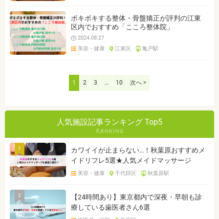
ボキボキする整体・骨盤矯正が評判の江東
区内でおすすめ「こころ整体院」
2024.08.27
美容・健康
江東区
亀戸駅
1
2
3
…
10
次へ >
人気施設記事ランキング Top5
1
カワイイが止まらない…！秋葉原おすすめメ
イドリフレ5選★人気メイドマッサージ
美容・健康
千代田区
秋葉原駅
2
【24時間あり】東京都内で深夜・早朝も診
療している歯医者さん6選