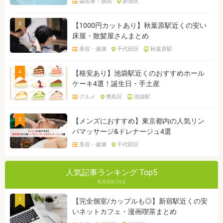
歯医者・病院
新宿区
3
【1000円カットあり】秋葉原駅近くの安い
床屋・散髪屋さんまとめ
美容・健康
千代田区
秋葉原駅
4
【格安あり】池袋駅近くのおすすめホール
ケーキ4選！誕生日・手土産
グルメ
豊島区
池袋駅
5
【メンズにおすすめ】東京都内の人気リン
パマッサージ&ドレナージュ4選
美容・健康
千代田区
人気記事ランキング Top5
1
【完全個室/カップルも◎】新宿駅近くの安
いネットカフェ・漫画喫茶まとめ