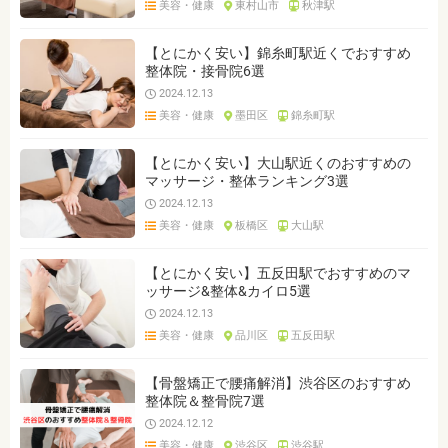
美容・健康
東村山市
秋津駅
ジャンルを選ぶ
※複数選択可能です
【とにかく安い】錦糸町駅近くでおすすめ
整体院・接骨院6選
クリア
検索
2024.12.13
美容・健康
墨田区
錦糸町駅
【とにかく安い】大山駅近くのおすすめの
マッサージ・整体ランキング3選
2024.12.13
美容・健康
板橋区
大山駅
【とにかく安い】五反田駅でおすすめのマ
ッサージ&整体&カイロ5選
2024.12.13
美容・健康
品川区
五反田駅
【骨盤矯正で腰痛解消】渋谷区のおすすめ
整体院＆整骨院7選
2024.12.12
美容・健康
渋谷区
渋谷駅