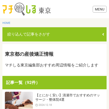
HOME
絞り込んで記事をさがす
グルメ
東京都の産後矯正情報
美容・健康
マチしる東京編集部おすすめ周辺情報をご紹介します
歯医者・病院
記事一覧（92件）
おでかけ
カテゴリを選ぶ
【とにかく安い】清瀬市でおすすめのマッ
すべて
グルメ
美容・健康
歯医者・病院
おでかけ
サージ・整体院4選
生活
2024.12.18
生活
お役立ち情報