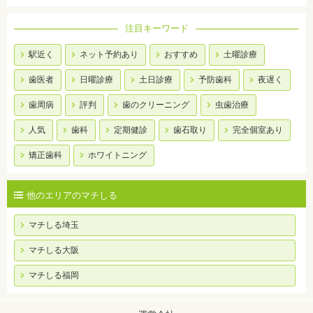
注目キーワード
駅近く
ネット予約あり
おすすめ
土曜診療
歯医者
日曜診療
土日診療
予防歯科
夜遅く
歯周病
評判
歯のクリーニング
虫歯治療
人気
歯科
定期健診
歯石取り
完全個室あり
矯正歯科
ホワイトニング
他のエリアのマチしる
マチしる埼玉
マチしる大阪
マチしる福岡