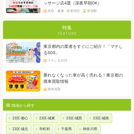
ッサージ店4選（深夜早朝OK）
美容・健康
新宿区
新宿駅
特集
東京都内の業者をすぐにご紹介！「マチし
るSOS」
マチしるSOS
乗れなくなった車が高く売れる！東京都の
廃車買取情報
廃車買取
地域から探す
23区-都心
23区-城東
23区-城西
23区-城南
23区-城北
市町村
千葉県
神奈川県