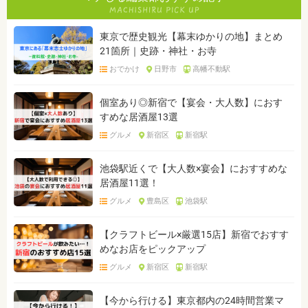
東京で歴史観光【幕末ゆかりの地】まとめ
21箇所｜史跡・神社・お寺
おでかけ
日野市
高幡不動駅
個室あり◎新宿で【宴会・大人数】におす
すめな居酒屋13選
グルメ
新宿区
新宿駅
池袋駅近くで【大人数×宴会】におすすめな
居酒屋11選！
グルメ
豊島区
池袋駅
【クラフトビール×厳選15店】新宿でおすす
めなお店をピックアップ
グルメ
新宿区
新宿駅
【今から行ける】東京都内の24時間営業マ