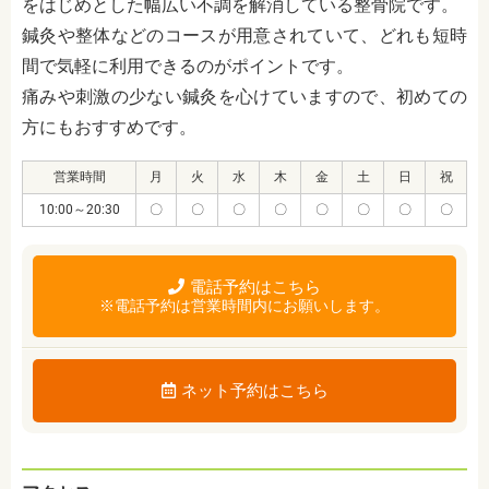
をはじめとした幅広い不調を解消している整骨院です。
鍼灸や整体などのコースが用意されていて、どれも短時
間で気軽に利用できるのがポイントです。
痛みや刺激の少ない鍼灸を心けていますので、初めての
方にもおすすめです。
営業時間
月
火
水
木
金
土
日
祝
10:00～20:30
〇
〇
〇
〇
〇
〇
〇
〇
電話予約はこちら
※電話予約は営業時間内にお願いします。
ネット予約はこちら