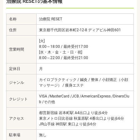
治療院 RESETの基本情報
名称
治療院 RESET
住所
東京都千代田区岩本町2-12-8 ディアビル神田601
[火]
8:00～18:00 / 最終受付17:00
営業時間
[水・木・金・土・日・祝]
8:00～22:00 / 最終受付21:00
定休日
月
カイロプラクティック / 鍼灸 / 整体 / 小顔矯正（小顔
ジャンル
マッサージ） / 痩身エステ
VISA /MasterCard /JCB /AmericanExpress /DinersClu
クレジット
b /その他
都営新宿線 岩本町駅 A4出口より徒歩4分
アクセス
東京メトロ日比谷線 秋葉原駅 4番出口より徒歩6分
JR山手線 神田駅 東口より徒歩6分
駐車場
無し