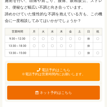
施術を行い、頭痛や肩こり、腰痛、眼精疲労、ストレ
ス、便秘など幅広い不調と向き合っています。
諦めかけていた慢性的な不調を抱えている方も、この機
会に一度相談してみてはいかがでしょうか？
営業時間
月
火
水
木
金
土
日
祝
9:30～12:30
〇
〇
〇
〇
〇
〇
休
〇
13:30～18:30
〇
〇
〇
〇
〇
休
13:30～15:00
〇
休
〇
電話予約はこちら
※電話予約は営業時間内にお願いします。
ネット予約はこちら