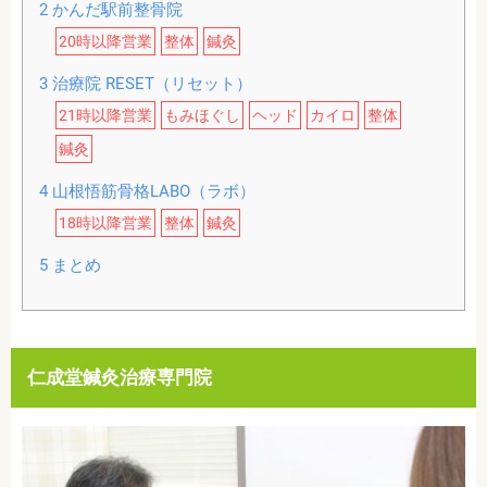
2
かんだ駅前整骨院
20時以降営業
整体
鍼灸
3
治療院 RESET（リセット）
21時以降営業
もみほぐし
ヘッド
カイロ
整体
鍼灸
4
山根悟筋骨格LABO（ラボ）
18時以降営業
整体
鍼灸
5
まとめ
仁成堂鍼灸治療専門院