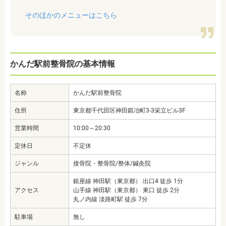
そのほかのメニューはこちら
かんだ駅前整骨院の基本情報
名称
かんだ駅前整骨院
住所
東京都千代田区神田鍛冶町3-3栄立ビル3F
営業時間
10:00～20:30
定休日
不定休
ジャンル
接骨院・整骨院/整体/鍼灸院
銀座線 神田駅（東京都） 出口4 徒歩 1分
アクセス
山手線 神田駅（東京都） 東口 徒歩 2分
丸ノ内線 淡路町駅 徒歩 7分
駐車場
無し