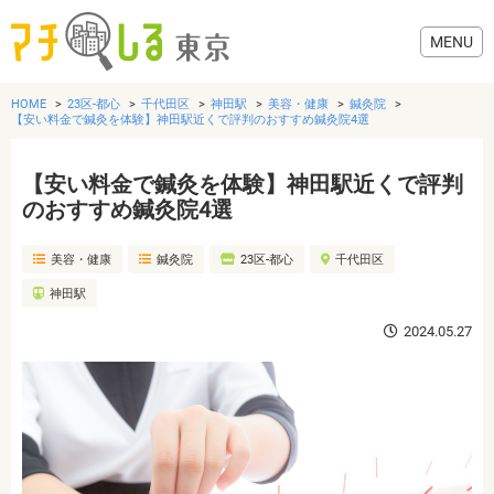
HOME
23区-都心
千代田区
神田駅
美容・健康
鍼灸院
【安い料金で鍼灸を体験】神田駅近くで評判のおすすめ鍼灸院4選
【安い料金で鍼灸を体験】神田駅近くで評判
グルメ
のおすすめ鍼灸院4選
美容・健康
鍼灸院
23区-都心
千代田区
美容・健康
神田駅
歯医者・病院
2024.05.27
おでかけ
生活