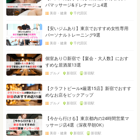
パマッサージ&ドレナージュ4選
美容・健康
千代田区
【安いジムあり】東京でおすすめ女性専用
パーソナルトレーニング9選
美容・健康
千代田区
個室あり◎新宿で【宴会・大人数】におす
すめな居酒屋13選
グルメ
新宿区
新宿駅
【クラフトビール×厳選15店】新宿でおすす
めなお店をピックアップ
グルメ
新宿区
新宿駅
【今から行ける】東京都内の24時間営業マ
ッサージ店4選（深夜早朝OK）
美容・健康
新宿区
新宿駅