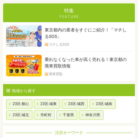
特集
東京都内の業者をすぐにご紹介！「マチし
るSOS」
マチしるSOS
乗れなくなった車が高く売れる！東京都の
廃車買取情報
廃車買取
地域から探す
23区-都心
23区-城東
23区-城西
23区-城南
23区-城北
市町村
千葉県
神奈川県
注目キーワード