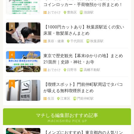
コインロッカー・手荷物預かり所まとめ！
おでかけ
豊島区
池袋駅
3
【1000円カットあり】秋葉原駅近くの安い
床屋・散髪屋さんまとめ
美容・健康
千代田区
秋葉原駅
4
東京で歴史観光【幕末ゆかりの地】まとめ
21箇所｜史跡・神社・お寺
おでかけ
日野市
高幡不動駅
5
【喫煙スポット】門前仲町駅周辺でタバコ
が吸える無料喫煙所まとめ
生活
江東区
門前仲町駅
マチしる編集部おすすめ記事
【メンズにおすすめ】東京都内の人気リン