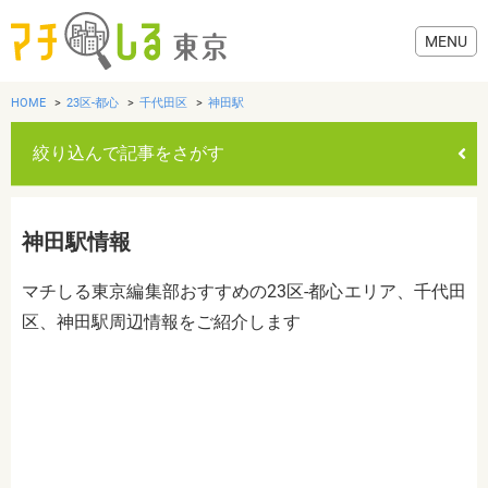
HOME
23区-都心
千代田区
神田駅
絞り込んで記事をさがす
グルメ
神田駅情報
美容・健康
マチしる東京編集部おすすめの23区-都心エリア、千代田
区、神田駅周辺情報をご紹介します
歯医者・病院
おでかけ
カテゴリを選ぶ
すべて
グルメ
美容・健康
歯医者・病院
おでかけ
生活
生活
お役立ち情報