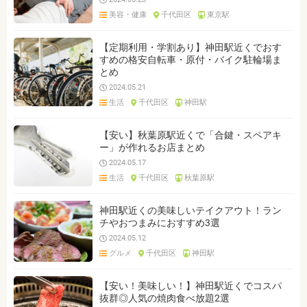
美容・健康
千代田区
東京駅
【定期利用・学割あり】神田駅近くでおす
すめの格安自転車・原付・バイク駐輪場ま
とめ
2024.05.21
生活
千代田区
神田駅
【安い】秋葉原駅近くで「合鍵・スペアキ
ー」が作れるお店まとめ
2024.05.17
生活
千代田区
秋葉原駅
神田駅近くの美味しいテイクアウト！ラン
チやおつまみにおすすめ3選
2024.05.12
グルメ
千代田区
神田駅
【安い！美味しい！】神田駅近くでコスパ
抜群◎人気の焼肉食べ放題2選