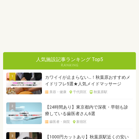
人気施設記事ランキング Top5
1
カワイイが止まらない…！秋葉原おすすめメ
イドリフレ5選★人気メイドマッサージ
美容・健康
千代田区
秋葉原駅
2
【24時間あり】東京都内で深夜・早朝も診
療している歯医者さん6選
歯医者・病院
新宿区
3
【1000円カットあり】秋葉原駅近くの安い