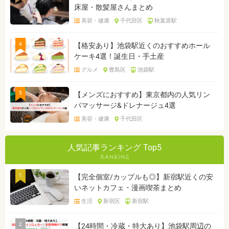
床屋・散髪屋さんまとめ
美容・健康
千代田区
秋葉原駅
4
【格安あり】池袋駅近くのおすすめホール
ケーキ4選！誕生日・手土産
グルメ
豊島区
池袋駅
5
【メンズにおすすめ】東京都内の人気リン
パマッサージ&ドレナージュ4選
美容・健康
千代田区
人気記事ランキング Top5
1
【完全個室/カップルも◎】新宿駅近くの安
いネットカフェ・漫画喫茶まとめ
生活
新宿区
新宿駅
2
【24時間・冷蔵・特大あり】池袋駅周辺の