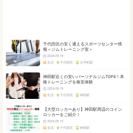
千代田区の安く通えるスポーツセンター情
報＜ジムトレーニング室＞
2024.09.19
生活
千代田区
大手町駅
神田駅近くの安いパーソナルジムTOP4！本
格トレーニングを格安体験
2024.09.19
生活
千代田区
神田駅
【大型ロッカーあり】神田駅周辺のコイン
ロッカーをご紹介！
2024.09.10
生活
千代田区
神田駅