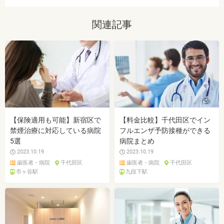
関連記事
【保険適用も可能】新宿区で
【料金比較】千代田区でイン
禁煙治療に対応している病院
フルエンザ予防接種ができる
5選
病院まとめ
2023.10.19
2023.10.19
歯医者・病院
千代田区
歯医者・病院
千代田区
市ヶ谷駅
九段下駅