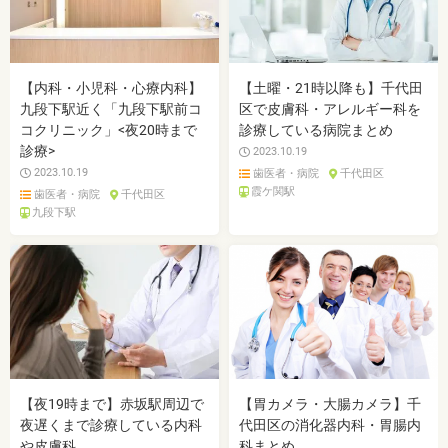
【内科・小児科・心療内科】
【土曜・21時以降も】千代田
九段下駅近く「九段下駅前コ
区で皮膚科・アレルギー科を
コクリニック」<夜20時まで
診療している病院まとめ
診療>
2023.10.19
2023.10.19
歯医者・病院
千代田区
霞ケ関駅
歯医者・病院
千代田区
九段下駅
【夜19時まで】赤坂駅周辺で
【胃カメラ・大腸カメラ】千
夜遅くまで診療している内科
代田区の消化器内科・胃腸内
や皮膚科
科まとめ