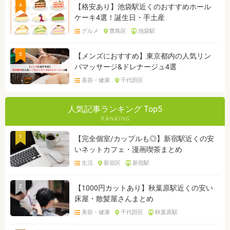
4
【格安あり】池袋駅近くのおすすめホール
ケーキ4選！誕生日・手土産
グルメ
豊島区
池袋駅
5
【メンズにおすすめ】東京都内の人気リン
パマッサージ&ドレナージュ4選
美容・健康
千代田区
人気記事ランキング Top5
1
【完全個室/カップルも◎】新宿駅近くの安
いネットカフェ・漫画喫茶まとめ
生活
新宿区
新宿駅
2
【1000円カットあり】秋葉原駅近くの安い
床屋・散髪屋さんまとめ
美容・健康
千代田区
秋葉原駅