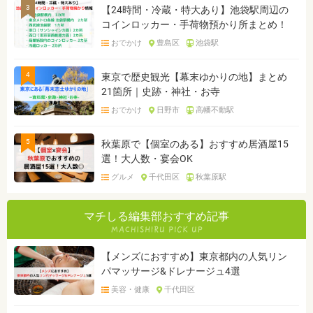
3
【24時間・冷蔵・特大あり】池袋駅周辺の
コインロッカー・手荷物預かり所まとめ！
おでかけ
豊島区
池袋駅
4
東京で歴史観光【幕末ゆかりの地】まとめ
21箇所｜史跡・神社・お寺
おでかけ
日野市
高幡不動駅
5
秋葉原で【個室のある】おすすめ居酒屋15
選！大人数・宴会OK
グルメ
千代田区
秋葉原駅
マチしる編集部おすすめ記事
【メンズにおすすめ】東京都内の人気リン
パマッサージ&ドレナージュ4選
美容・健康
千代田区