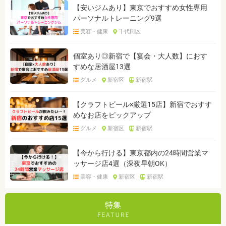
【安いジムあり】東京でおすすめ女性専用
パーソナルトレーニング9選
美容・健康
千代田区
個室あり◎新宿で【宴会・大人数】におす
すめな居酒屋13選
グルメ
新宿区
新宿駅
【クラフトビール×厳選15店】新宿でおすす
めなお店をピックアップ
グルメ
新宿区
新宿駅
【今から行ける】東京都内の24時間営業マ
ッサージ店4選（深夜早朝OK）
美容・健康
新宿区
新宿駅
特集