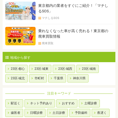
東京都内の業者をすぐにご紹介！「マチし
るSOS」
マチしるSOS
乗れなくなった車が高く売れる！東京都の
廃車買取情報
廃車買取
地域から探す
23区-都心
23区-城東
23区-城西
23区-城南
23区-城北
市町村
千葉県
神奈川県
注目キーワード
駅近く
ネット予約あり
おすすめ
土曜診療
歯医者
日曜診療
土日診療
予防歯科
夜遅く