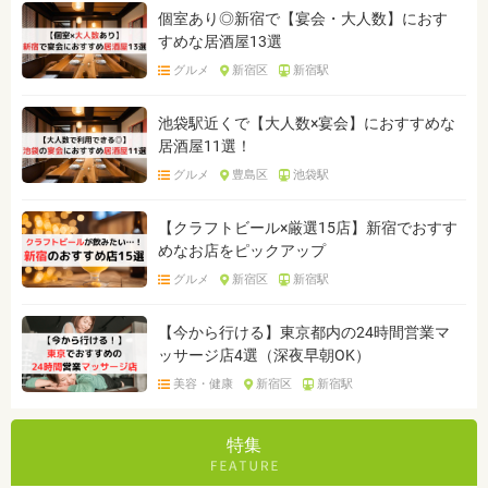
個室あり◎新宿で【宴会・大人数】におす
すめな居酒屋13選
グルメ
新宿区
新宿駅
池袋駅近くで【大人数×宴会】におすすめな
居酒屋11選！
グルメ
豊島区
池袋駅
【クラフトビール×厳選15店】新宿でおすす
めなお店をピックアップ
グルメ
新宿区
新宿駅
【今から行ける】東京都内の24時間営業マ
ッサージ店4選（深夜早朝OK）
美容・健康
新宿区
新宿駅
特集