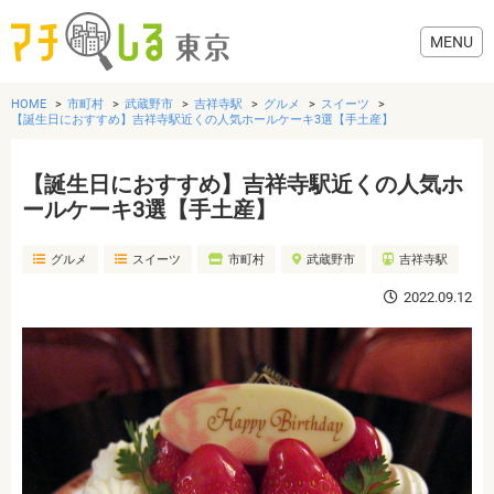
HOME
市町村
武蔵野市
吉祥寺駅
グルメ
スイーツ
【誕生日におすすめ】吉祥寺駅近くの人気ホールケーキ3選【手土産】
【誕生日におすすめ】吉祥寺駅近くの人気ホ
グルメ
ールケーキ3選【手土産】
グルメ
スイーツ
市町村
武蔵野市
吉祥寺駅
美容・健康
2022.09.12
歯医者・病院
おでかけ
生活