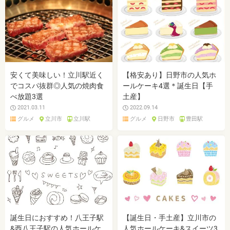
安くて美味しい！立川駅近く
【格安あり】日野市の人気ホ
でコスパ抜群◎人気の焼肉食
ールケーキ4選＊誕生日【手
べ放題3選
土産】
2021.03.11
2022.09.14
グルメ
立川市
立川駅
グルメ
日野市
豊田駅
誕生日におすすめ！八王子駅
【誕生日・手土産】立川市の
&西八王子駅の人気ホールケ
人気ホールケーキ&スイーツ3