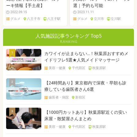
ーキ情報【手土産】
選｜予約も可能
2022.09.15
2023.11.11
グルメ
八王子市
八王子駅
グルメ
立川市
立川駅
人気施設記事ランキング Top5
1
カワイイが止まらない…！秋葉原おすすめメ
イドリフレ5選★人気メイドマッサージ
美容・健康
千代田区
秋葉原駅
2
【24時間あり】東京都内で深夜・早朝も診
療している歯医者さん6選
歯医者・病院
新宿区
3
【1000円カットあり】秋葉原駅近くの安い
床屋・散髪屋さんまとめ
美容・健康
千代田区
秋葉原駅