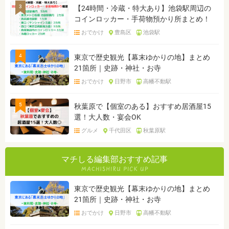
3
【24時間・冷蔵・特大あり】池袋駅周辺の
コインロッカー・手荷物預かり所まとめ！
おでかけ
豊島区
池袋駅
4
東京で歴史観光【幕末ゆかりの地】まとめ
21箇所｜史跡・神社・お寺
おでかけ
日野市
高幡不動駅
5
秋葉原で【個室のある】おすすめ居酒屋15
選！大人数・宴会OK
グルメ
千代田区
秋葉原駅
マチしる編集部おすすめ記事
東京で歴史観光【幕末ゆかりの地】まとめ
21箇所｜史跡・神社・お寺
おでかけ
日野市
高幡不動駅