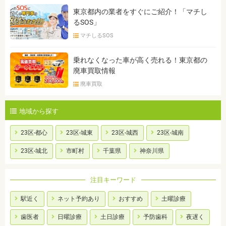
東京都内の業者をすぐにご紹介！「マチし
るSOS」
マチしるSOS
乗れなくなった車が高く売れる！東京都の
廃車買取情報
廃車買取
地域から探す
23区-都心
23区-城東
23区-城西
23区-城南
23区-城北
市町村
千葉県
神奈川県
注目キーワード
駅近く
ネット予約あり
おすすめ
土曜診療
歯医者
日曜診療
土日診療
予防歯科
夜遅く