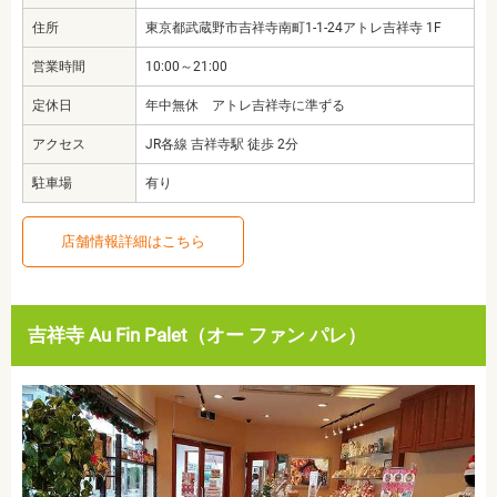
住所
東京都武蔵野市吉祥寺南町1-1-24アトレ吉祥寺 1F
営業時間
10:00～21:00
定休日
年中無休 アトレ吉祥寺に準ずる
アクセス
JR各線 吉祥寺駅 徒歩 2分
駐車場
有り
店舗情報詳細はこちら
吉祥寺 Au Fin Palet（オー ファン パレ）