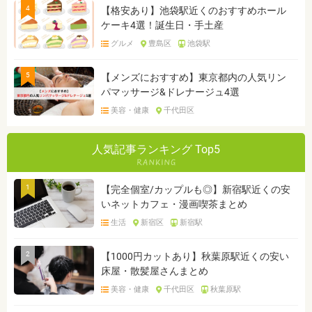
4
【格安あり】池袋駅近くのおすすめホール
ケーキ4選！誕生日・手土産
グルメ
豊島区
池袋駅
5
【メンズにおすすめ】東京都内の人気リン
パマッサージ&ドレナージュ4選
美容・健康
千代田区
人気記事ランキング Top5
1
【完全個室/カップルも◎】新宿駅近くの安
いネットカフェ・漫画喫茶まとめ
生活
新宿区
新宿駅
2
【1000円カットあり】秋葉原駅近くの安い
床屋・散髪屋さんまとめ
美容・健康
千代田区
秋葉原駅