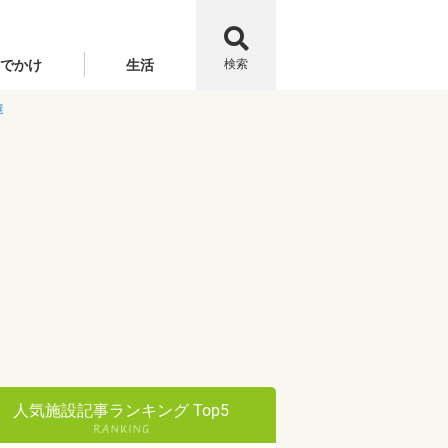
でかけ
生活
検索
選
人気施設記事ランキング Top5