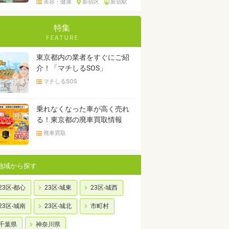
美容・健康
新宿区
新宿駅
特集
東京都内の業者をすぐにご紹
介！「マチしるSOS」
マチしるSOS
乗れなくなった車が高く売れ
る！東京都の廃車買取情報
廃車買取
地域から探す
23区-都心
23区-城東
23区-城西
23区-城南
23区-城北
市町村
千葉県
神奈川県