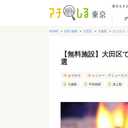
東京をす
グ
HOME
23区-城南
大田区
大森駅
おでかけ
【無料施設】大田区
選
おでかけ
レジャー・アミューズメ
大森駅
平和島駅
池上駅