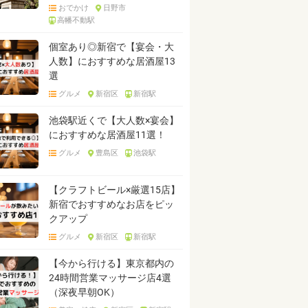
おでかけ
日野市
高幡不動駅
個室あり◎新宿で【宴会・大
人数】におすすめな居酒屋13
選
グルメ
新宿区
新宿駅
池袋駅近くで【大人数×宴会】
におすすめな居酒屋11選！
グルメ
豊島区
池袋駅
【クラフトビール×厳選15店】
新宿でおすすめなお店をピッ
クアップ
グルメ
新宿区
新宿駅
【今から行ける】東京都内の
24時間営業マッサージ店4選
（深夜早朝OK）