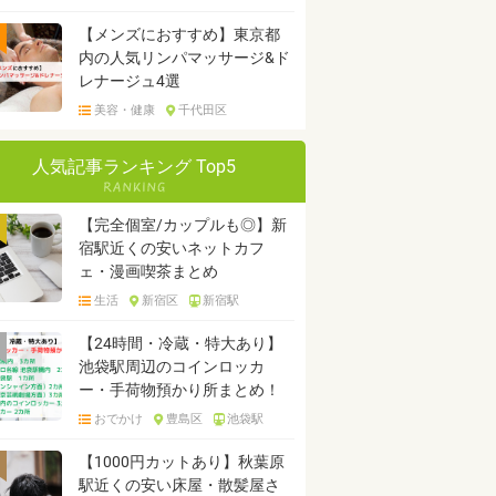
【メンズにおすすめ】東京都
内の人気リンパマッサージ&ド
レナージュ4選
美容・健康
千代田区
人気記事ランキング Top5
【完全個室/カップルも◎】新
宿駅近くの安いネットカフ
ェ・漫画喫茶まとめ
生活
新宿区
新宿駅
【24時間・冷蔵・特大あり】
池袋駅周辺のコインロッカ
ー・手荷物預かり所まとめ！
おでかけ
豊島区
池袋駅
【1000円カットあり】秋葉原
駅近くの安い床屋・散髪屋さ