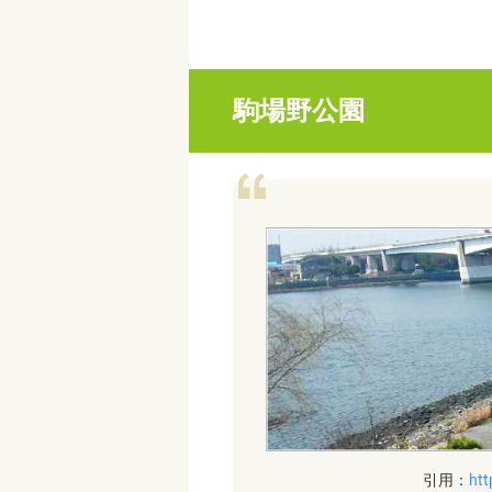
駒場野公園
引用：
htt