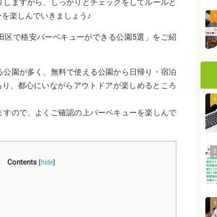
りしますから、しっかりとチェックをしてルールと
を楽しんでいきましょう♪
5
田区
で格安バーベキューができる公園5選」をご紹
る公園が多く、無料で使える公園から日帰り・宿泊
もあり、都心にいながらアウトドアが楽しめるところ
1
ますので、よくご確認の上バーベキューを楽しんで
2
Contents
[
hide
]
3