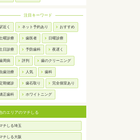
注目キーワード
駅近く
ネット予約あり
おすすめ
土曜診療
歯医者
日曜診療
土日診療
予防歯科
夜遅く
歯周病
評判
歯のクリーニング
虫歯治療
人気
歯科
定期健診
歯石取り
完全個室あり
矯正歯科
ホワイトニング
他のエリアのマチしる
マチしる埼玉
マチしる大阪