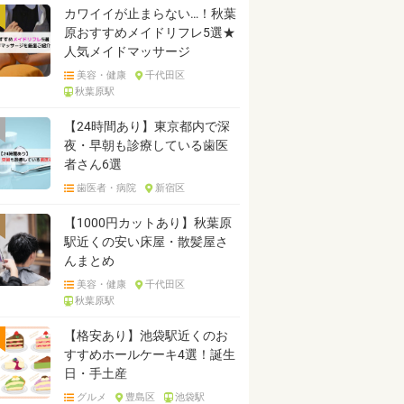
カワイイが止まらない…！秋葉
原おすすめメイドリフレ5選★
人気メイドマッサージ
美容・健康
千代田区
秋葉原駅
【24時間あり】東京都内で深
夜・早朝も診療している歯医
者さん6選
歯医者・病院
新宿区
【1000円カットあり】秋葉原
駅近くの安い床屋・散髪屋さ
んまとめ
美容・健康
千代田区
秋葉原駅
【格安あり】池袋駅近くのお
すすめホールケーキ4選！誕生
日・手土産
グルメ
豊島区
池袋駅