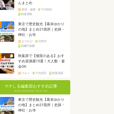
んまとめ
美容・健康
千代田区
秋葉原駅
東京で歴史観光【幕末ゆかり
の地】まとめ21箇所｜史跡・
神社・お寺
おでかけ
日野市
高幡不動駅
秋葉原で【個室のある】おす
すめ居酒屋15選！大人数・宴
会OK
グルメ
千代田区
秋葉原駅
マチしる編集部おすすめ記事
東京で歴史観光【幕末ゆかり
の地】まとめ21箇所｜史跡・
神社・お寺