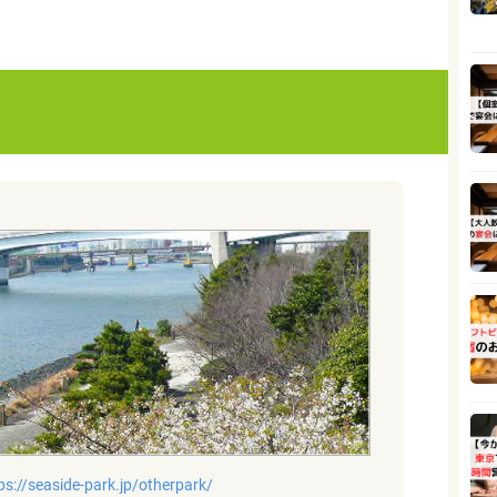
ps://seaside-park.jp/otherpark/