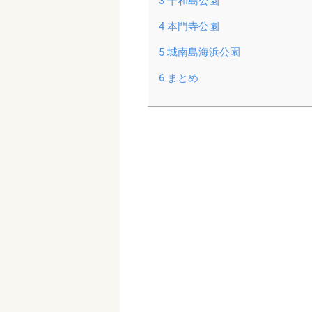
3
平和島公園
4
本門寺公園
5
城南島海浜公園
6
まとめ