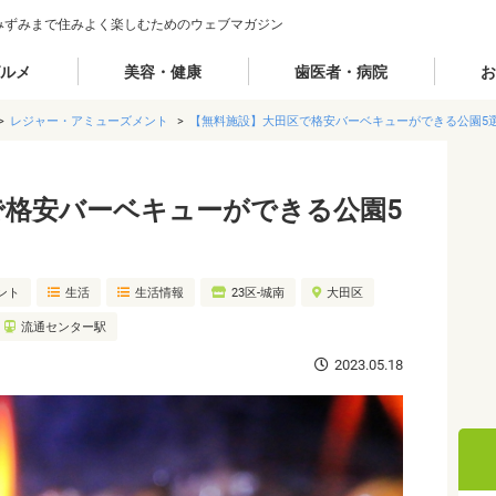
みずみまで住みよく楽しむためのウェブマガジン
ルメ
美容・健康
歯医者・病院
お
レジャー・アミューズメント
【無料施設】大田区で格安バーベキューができる公園5
で格安バーベキューができる公園5
ント
生活
生活情報
23区-城南
大田区
流通センター駅
2023.05.18