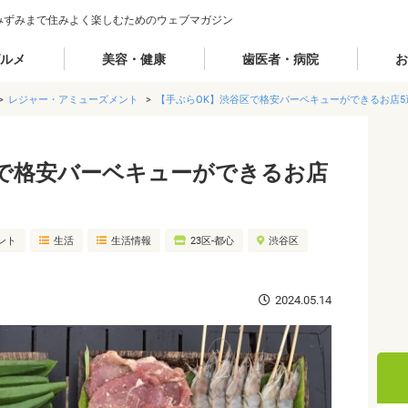
みずみまで住みよく楽しむためのウェブマガジン
ルメ
美容・健康
歯医者・病院
お
レジャー・アミューズメント
【手ぶらOK】渋谷区で格安バーベキューができるお店5
区で格安バーベキューができるお店
ント
生活
生活情報
23区-都心
渋谷区
2024.05.14