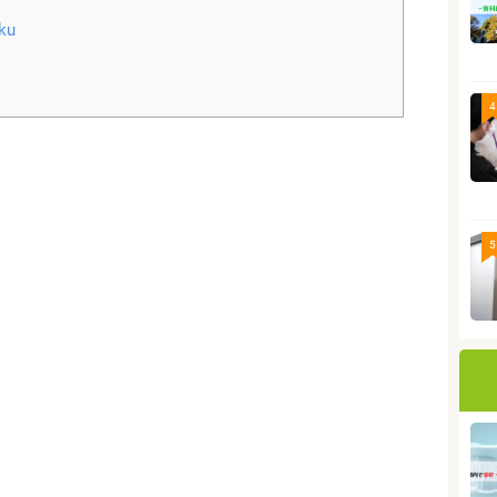
ku
4
5