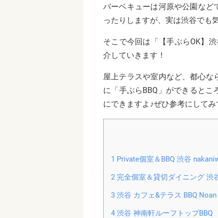
バーベキューは河原や公園など
ったりしますが、実は渋谷でも
そこで今回は「【手ぶらOK】
介していきます！
屋上テラスや室内など、都心な
に「手ぶらBBQ」ができると
にできますよ♪ぜひ参考にしてみ
1
Private個室＆BBQ 渋谷 nak
2
完全個室＆貸切ダイニング 渋
3
渋谷 カフェ&テラス BBQ Noan 
4
渋谷 神南軒ルーフトップBBQ