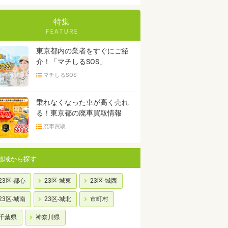
特集
東京都内の業者をすぐにご紹
介！「マチしるSOS」
マチしるSOS
乗れなくなった車が高く売れ
る！東京都の廃車買取情報
廃車買取
地域から探す
23区-都心
23区-城東
23区-城西
23区-城南
23区-城北
市町村
千葉県
神奈川県