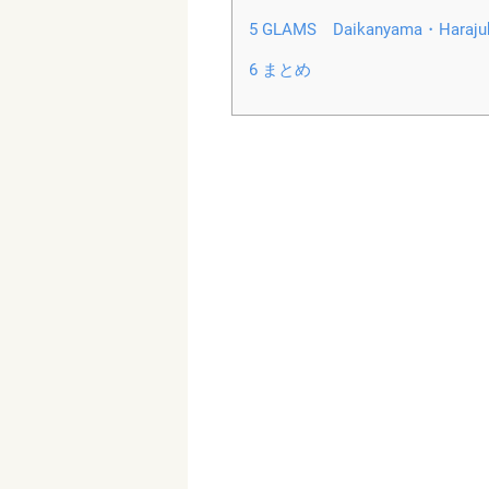
5
GLAMS Daikanyama・Haraju
6
まとめ