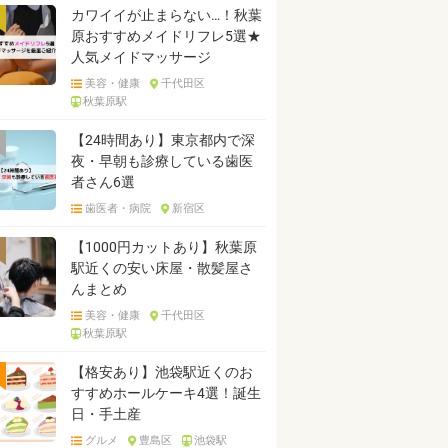
カワイイが止まらない…！秋葉
原おすすめメイドリフレ5選★
人気メイドマッサージ
美容・健康
千代田区
秋葉原駅
【24時間あり】東京都内で深
夜・早朝も診療している歯医
者さん6選
歯医者・病院
新宿区
【1000円カットあり】秋葉原
駅近くの安い床屋・散髪屋さ
んまとめ
美容・健康
千代田区
秋葉原駅
【格安あり】池袋駅近くのお
すすめホールケーキ4選！誕生
日・手土産
グルメ
豊島区
池袋駅