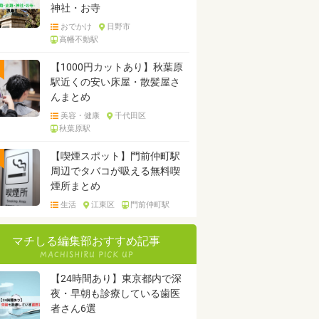
神社・お寺
おでかけ
日野市
高幡不動駅
【1000円カットあり】秋葉原
駅近くの安い床屋・散髪屋さ
んまとめ
美容・健康
千代田区
秋葉原駅
【喫煙スポット】門前仲町駅
周辺でタバコが吸える無料喫
煙所まとめ
生活
江東区
門前仲町駅
マチしる編集部おすすめ記事
【24時間あり】東京都内で深
夜・早朝も診療している歯医
者さん6選