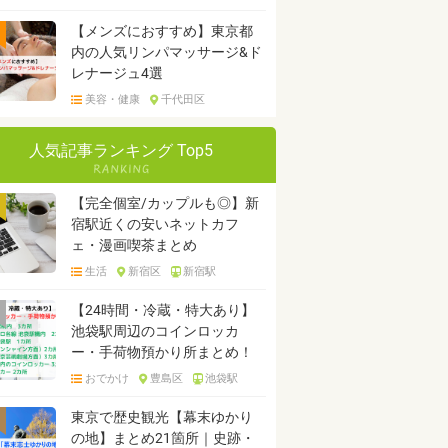
【メンズにおすすめ】東京都
内の人気リンパマッサージ&ド
レナージュ4選
美容・健康
千代田区
人気記事ランキング Top5
【完全個室/カップルも◎】新
宿駅近くの安いネットカフ
ェ・漫画喫茶まとめ
生活
新宿区
新宿駅
【24時間・冷蔵・特大あり】
池袋駅周辺のコインロッカ
ー・手荷物預かり所まとめ！
おでかけ
豊島区
池袋駅
東京で歴史観光【幕末ゆかり
の地】まとめ21箇所｜史跡・