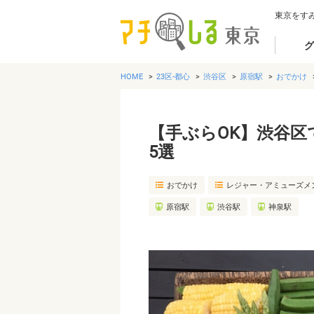
東京をす
グ
HOME
23区-都心
渋谷区
原宿駅
おでかけ
【手ぶらOK】渋谷
5選
おでかけ
レジャー・アミューズメ
原宿駅
渋谷駅
神泉駅