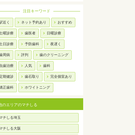
注目キーワード
駅近く
ネット予約あり
おすすめ
土曜診療
歯医者
日曜診療
土日診療
予防歯科
夜遅く
歯周病
評判
歯のクリーニング
虫歯治療
人気
歯科
定期健診
歯石取り
完全個室あり
矯正歯科
ホワイトニング
他のエリアのマチしる
マチしる埼玉
マチしる大阪