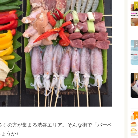
1
2
3
4
多くの方が集まる渋谷エリア。そんな街で「バーベ
ょうか♪