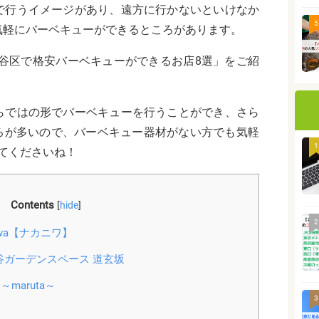
で行うイメージがあり、遠方に行かないといけなか
5
気軽にバーベキューができるところがあります。
渋谷区で格安バーベキューができるお店8選」をご紹
らではの形でバーベキューを行うことができ、さら
ころが多いので、バーベキュー器材がない方でも気軽
1
てくださいね！
Contents
[
hide
]
2
aniwa【ナカニワ】
谷ガーデンスペース 道玄坂
～maruta～
3