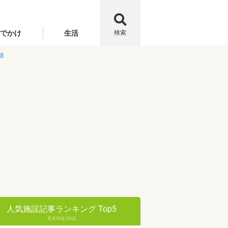
でかけ
生活
検索
選
人気施設記事ランキング Top5