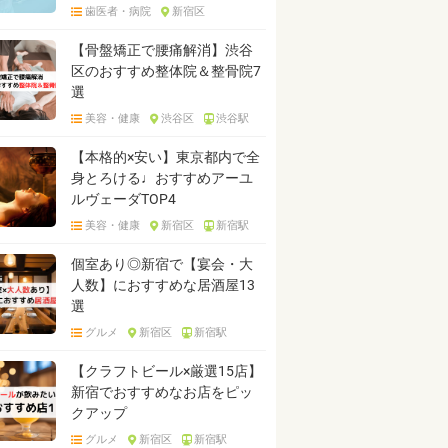
歯医者・病院
新宿区
【骨盤矯正で腰痛解消】渋谷
区のおすすめ整体院＆整骨院7
選
美容・健康
渋谷区
渋谷駅
【本格的×安い】東京都内で全
身とろける♩おすすめアーユ
ルヴェーダTOP4
美容・健康
新宿区
新宿駅
個室あり◎新宿で【宴会・大
人数】におすすめな居酒屋13
選
グルメ
新宿区
新宿駅
【クラフトビール×厳選15店】
新宿でおすすめなお店をピッ
クアップ
グルメ
新宿区
新宿駅