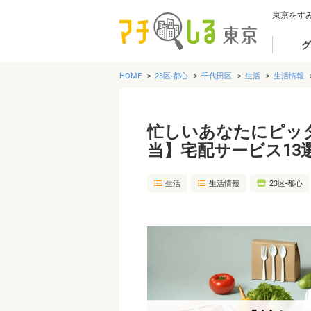
東京をす
グ
HOME
23区-都心
千代田区
生活
生活情報
忙しいあなたにピッ
当】宅配サービス13
生活
生活情報
23区-都心