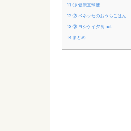
11
⑪ 健康直球便
12
⑫ ベネッセのおうちごはん
13
⑬ ヨシケイ夕食.net
14
まとめ