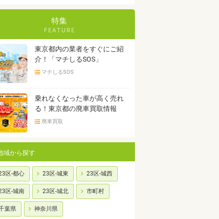
特集
東京都内の業者をすぐにご紹
介！「マチしるSOS」
マチしるSOS
乗れなくなった車が高く売れ
る！東京都の廃車買取情報
廃車買取
地域から探す
23区-都心
23区-城東
23区-城西
23区-城南
23区-城北
市町村
千葉県
神奈川県