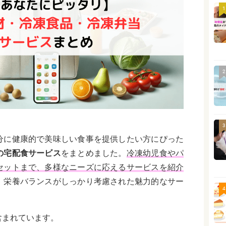
1
2
3
分に健康的で美味しい食事を提供したい方にぴった
の宅配食サービス
をまとめました。
冷凍幼児食やパ
セットまで、多様なニーズに応えるサービスを紹介
、栄養バランスがしっかり考慮された魅力的なサー
4
含まれています。