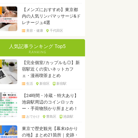
【メンズにおすすめ】東京都
内の人気リンパマッサージ&ド
レナージュ4選
美容・健康
千代田区
人気記事ランキング Top5
【完全個室/カップルも◎】新
宿駅近くの安いネットカフ
ェ・漫画喫茶まとめ
生活
新宿区
新宿駅
【24時間・冷蔵・特大あり】
池袋駅周辺のコインロッカ
ー・手荷物預かり所まとめ！
おでかけ
豊島区
池袋駅
東京で歴史観光【幕末ゆかり
の地】まとめ21箇所｜史跡・