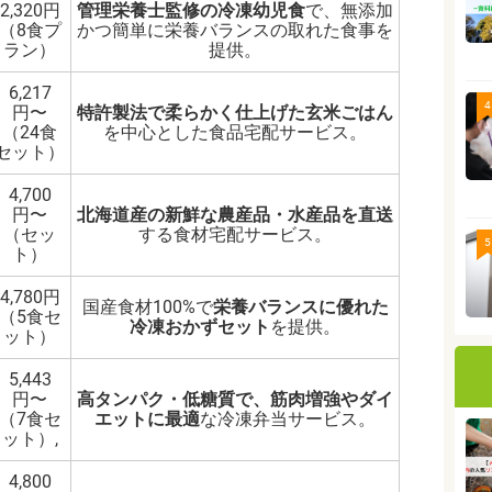
2,320円
管理栄養士監修の冷凍幼児食
で、無添加
（8食プ
かつ簡単に栄養バランスの取れた食事を
ラン）
提供。
6,217
4
円〜
特許製法で柔らかく仕上げた玄米ごはん
（24食
を中心とした食品宅配サービス。
セット）
4,700
円〜
北海道産の新鮮な農産品・水産品を直送
（セッ
する食材宅配サービス。
5
ト）
4,780円
国産食材100%で
栄養バランスに優れた
（5食セ
冷凍おかずセット
を提供。
ット）
5,443
円〜
高タンパク・低糖質で、筋肉増強やダイ
（7食セ
エットに最適
な冷凍弁当サービス。
ット）,
4,800