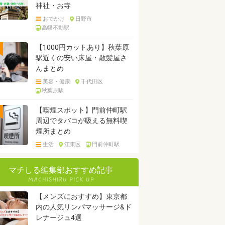
神社・お寺
おでかけ
日野市
高幡不動駅
【1000円カットあり】秋葉原
駅近くの安い床屋・散髪屋さ
んまとめ
美容・健康
千代田区
秋葉原駅
【喫煙スポット】門前仲町駅
周辺でタバコが吸える無料喫
煙所まとめ
生活
江東区
門前仲町駅
マチしる編集部おすすめ記事
【メンズにおすすめ】東京都
内の人気リンパマッサージ&ド
レナージュ4選