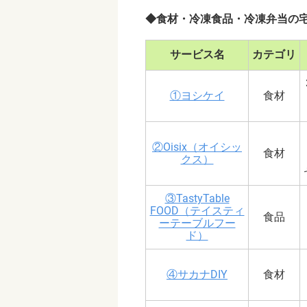
◆食材・冷凍食品・冷凍弁当の
サービス名
カテゴリ
①ヨシケイ
食材
②Oisix（オイシッ
食材
クス）
③TastyTable
FOOD（テイスティ
食品
ーテーブルフー
ド）
④サカナDIY
食材