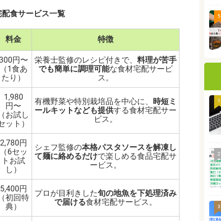
宅配食サービス一覧
5
料金
特徴
300円〜
栄養士監修のレシピ付きで、
料理が苦手
（1食あ
でも簡単に調理可能
な食材宅配サービ
たり）
ス。
1,980
有機野菜や特別栽培品を中心に、
時短ミ
1
円〜
ールキットなども提供
する食材宅配サー
（お試し
ビス。
セット）
2,780円
シェフ監修の
本格パスタソースを解凍し
（6セッ
2
て麺に絡めるだけ
で楽しめる食品宅配サ
トお試
ービス。
し）
5,400円
プロが目利きした
旬の地魚を下処理済み
（初回特
で届ける
食材宅配サービス。
典）
3