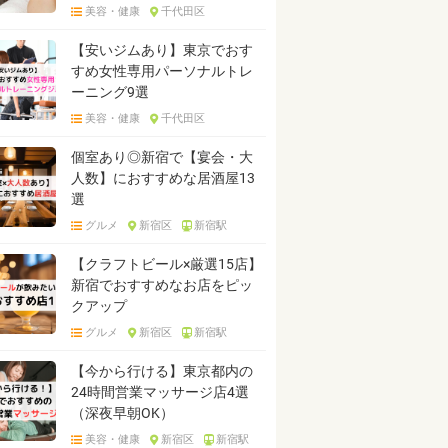
美容・健康
千代田区
【安いジムあり】東京でおす
すめ女性専用パーソナルトレ
ーニング9選
美容・健康
千代田区
個室あり◎新宿で【宴会・大
人数】におすすめな居酒屋13
選
グルメ
新宿区
新宿駅
【クラフトビール×厳選15店】
新宿でおすすめなお店をピッ
クアップ
グルメ
新宿区
新宿駅
【今から行ける】東京都内の
24時間営業マッサージ店4選
（深夜早朝OK）
美容・健康
新宿区
新宿駅