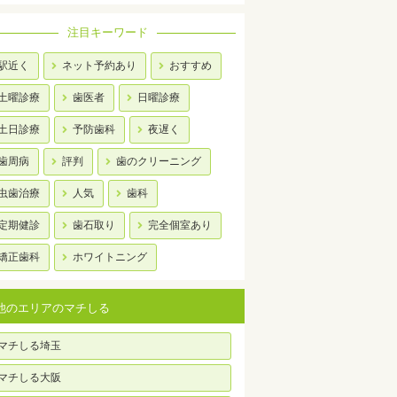
注目キーワード
駅近く
ネット予約あり
おすすめ
土曜診療
歯医者
日曜診療
土日診療
予防歯科
夜遅く
歯周病
評判
歯のクリーニング
虫歯治療
人気
歯科
定期健診
歯石取り
完全個室あり
矯正歯科
ホワイトニング
他のエリアのマチしる
マチしる埼玉
マチしる大阪