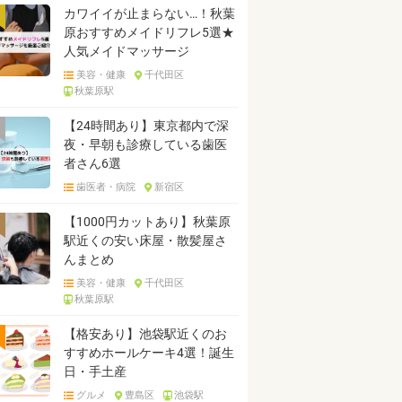
カワイイが止まらない…！秋葉
原おすすめメイドリフレ5選★
人気メイドマッサージ
美容・健康
千代田区
秋葉原駅
【24時間あり】東京都内で深
夜・早朝も診療している歯医
者さん6選
歯医者・病院
新宿区
【1000円カットあり】秋葉原
駅近くの安い床屋・散髪屋さ
んまとめ
美容・健康
千代田区
秋葉原駅
【格安あり】池袋駅近くのお
すすめホールケーキ4選！誕生
日・手土産
グルメ
豊島区
池袋駅