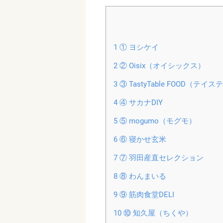
1
① ヨシケイ
2
② Oisix（オイシックス）
3
③ TastyTable FOOD（
4
④ サカナDIY
5
⑤ mogumo（モグモ）
6
⑥ 寝かせ玄米
7
⑦ 羽田産直セレクション
8
⑧ わんまいる
9
⑨ 筋肉食堂DELI
10
⑩ 知久屋（ちくや）