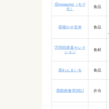
⑤mogumo（モグ
食品
モ）
⑥寝かせ玄米
食品
⑦羽田産直セレク
食材
ション
⑧わんまいる
食品
⑨筋肉食堂DELI
弁当