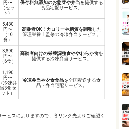
円〜
保存料無添加のお惣菜や弁当
を提供する
（セッ
食品宅配サービス。
ト）
5,480
円〜
高齢者OK！カロリーや糖質を調整
した
（10
管理栄養士監修の冷凍弁当サービス。
食）
3,890
高齢者向けの栄養調整食ややわらか食
を
円〜
提供する冷凍弁当サービス。
（6食）
1,190
円〜
冷凍弁当や夕食食品
を全国配送する食
（冷凍弁
品・弁当宅配サービス。
当3食セ
ット）
サービスによりますので、各リンク先よりご確認く