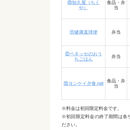
⑩知久屋（ちく
食品・弁
や）
当
⑪健康直球便
弁当
⑫ベネッセのおう
弁当
ちごはん
食品・弁
⑬ヨシケイ夕食.net
当
※料金は初回限定料金です。
※初回限定料金の終了期間は各
ださい。