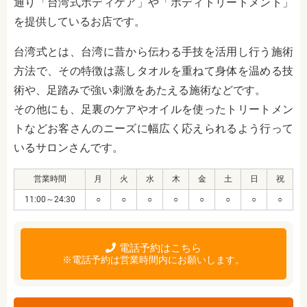
通り「台湾式ボディケア」や「ボディトリートメント」
を提供しているお店です。
台湾式とは、台湾に昔から伝わる手技を活用し行う施術
方法で、その特徴は蒸しタオルを重ねて身体を温める技
術や、足踏みで強い刺激をあたえる施術などです。
その他にも、足裏のケアやオイルを使ったトリートメン
トなどお客さんのニーズに幅広く応えられるよう行って
いるサロンさんです。
営業時間
月
火
水
木
金
土
日
祝
11:00～24:30
○
○
○
○
○
○
○
○
電話予約はこちら
※電話予約は営業時間内にお願いします。