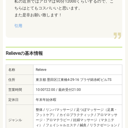
私の近所ではアロマは90分12000くらいするので、こ
ちらはとてもコスパいいと思います。
また是非お願い致します！
引用
Relieveの基本情報
名称
Relieve
住所
東京都 墨田区江東橋4-29-16 プラザ錦糸町ビル7S
営業時間
10:00?22:00 / 最終受付21:00
定休日
年末年始休暇
整体 / リンパマッサージ / 足つぼマッサージ（足裏・
フットケア） / カイロプラクティック / アロママッサ
ジャンル
ージ・アロマテラピー / 妊婦マッサージ（マタニテ
ィ） / フェイシャルエステ / 鍼灸 / リラクゼーション /