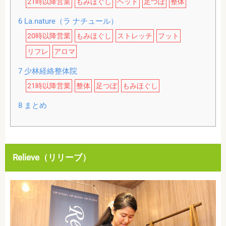
21時以降営業
もみほぐし
ヘッド
足つぼ
整体
6
La.nature（ラ ナチュール）
20時以降営業
もみほぐし
ストレッチ
フット
リフレ
アロマ
7
少林経絡整体院
21時以降営業
整体
足つぼ
もみほぐし
8
まとめ
Relieve（リリーブ）