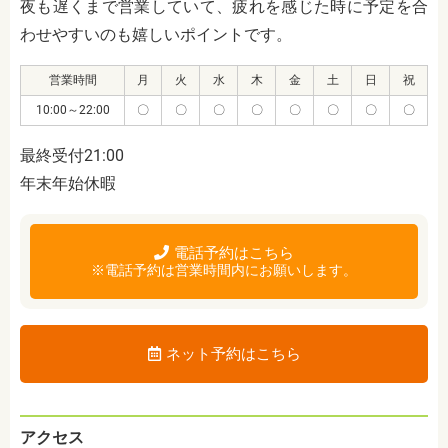
夜も遅くまで営業していて、疲れを感じた時に予定を合
わせやすいのも嬉しいポイントです。
営業時間
月
火
水
木
金
土
日
祝
10:00～22:00
〇
〇
〇
〇
〇
〇
〇
〇
最終受付21:00
年末年始休暇
電話予約はこちら
※電話予約は営業時間内にお願いします。
ネット予約はこちら
アクセス