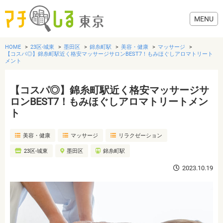
HOME
23区-城東
墨田区
錦糸町駅
美容・健康
マッサージ
【コスパ◎】錦糸町駅近く格安マッサージサロンBEST7！もみほぐしアロマトリート
メント
【コスパ◎】錦糸町駅近く格安マッサージサ
グルメ
ロンBEST7！もみほぐしアロマトリートメン
ト
美容・健康
美容・健康
マッサージ
リラクゼーション
歯医者・病院
23区-城東
墨田区
錦糸町駅
2023.10.19
おでかけ
生活