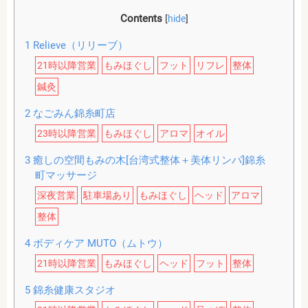
Contents
[
hide
]
1
Relieve（リリーブ）
21時以降営業
もみほぐし
フット
リフレ
整体
鍼灸
2
なごみん錦糸町店
23時以降営業
もみほぐし
アロマ
オイル
3
癒しの空間もみの木[台湾式整体＋美体リンパ]錦糸
町マッサージ
深夜営業
駐車場あり
もみほぐし
ヘッド
アロマ
整体
4
ボディケア MUTO（ムトウ）
21時以降営業
もみほぐし
ヘッド
フット
整体
5
錦糸健康スタジオ