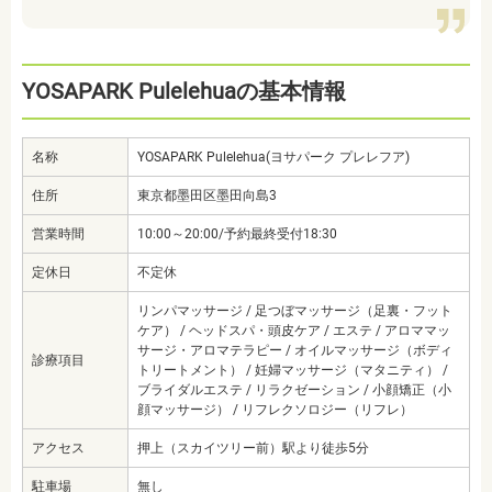
YOSAPARK Pulelehuaの基本情報
名称
YOSAPARK Pulelehua(ヨサパーク プレレフア)
住所
東京都墨田区墨田向島3
営業時間
10:00～20:00/予約最終受付18:30
定休日
不定休
リンパマッサージ / 足つぼマッサージ（足裏・フット
ケア） / ヘッドスパ・頭皮ケア / エステ / アロママッ
サージ・アロマテラピー / オイルマッサージ（ボディ
診療項目
トリートメント） / 妊婦マッサージ（マタニティ） /
ブライダルエステ / リラクゼーション / 小顔矯正（小
顔マッサージ） / リフレクソロジー（リフレ）
アクセス
押上（スカイツリー前）駅より徒歩5分
駐車場
無し