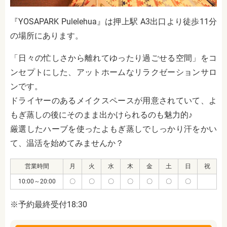
『YOSAPARK Pulelehua』は押上駅 A3出口より徒歩11分
の場所にあります。
「日々の忙しさから離れてゆったり過ごせる空間」をコ
ンセプトにした、アットホームなリラクゼーションサロ
ンです。
ドライヤーのあるメイクスペースが用意されていて、よ
もぎ蒸しの後にそのまま出かけられるのも魅力的♪
厳選したハーブを使ったよもぎ蒸しでしっかり汗をかい
て、温活を始めてみませんか？
営業時間
月
火
水
木
金
土
日
祝
10:00～20:00
〇
〇
〇
〇
〇
〇
〇
※予約最終受付18:30