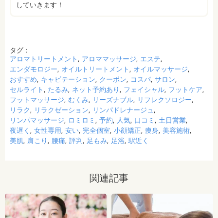
していきます！
タグ：
アロマトリートメント
アロママッサージ
エステ
エンダモロジー
オイルトリートメント
オイルマッサージ
おすすめ
キャビテーション
クーポン
コスパ
サロン
セルライト
たるみ
ネット予約あり
フェイシャル
フットケア
フットマッサージ
むくみ
リーズナブル
リフレクソロジー
リラク
リラクゼーション
リンパドレナージュ
リンパマッサージ
ロミロミ
予約
人気
口コミ
土日営業
夜遅く
女性専用
安い
完全個室
小顔矯正
痩身
美容施術
美肌
肩こり
腰痛
評判
足もみ
足浴
駅近く
関連記事