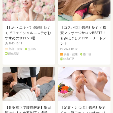
【しわ・ニキビ】錦糸町駅近
【コスパ◎】錦糸町駅近く格
くでフェイシャルエステがお
安マッサージサロンBEST7！
すすめのサロン3選
もみほぐしアロマトリートメ
ント
2023.10.19
2023.10.19
美容・健康
墨田区
錦糸町駅
美容・健康
墨田区
錦糸町駅
【骨盤矯正で腰痛解消】墨田
【足裏・足つぼ】錦糸町駅近
区のおすすめ整体院・接骨
くの人気フットマッサージ！