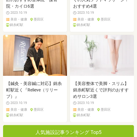
院・カイロ6選
おすすめ4選
2023.10.19
2023.10.19
美容・健康
墨田区
美容・健康
墨田区
錦糸町駅
錦糸町駅
【鍼灸・美容鍼に対応】錦糸
【美容整体で美脚・スリム】
町駅近く『Relieve（リリー
錦糸町駅近くで評判のおすす
ブ）』
めサロン3選
2023.10.19
2023.10.19
美容・健康
墨田区
美容・健康
墨田区
錦糸町駅
錦糸町駅
人気施設記事ランキング Top5