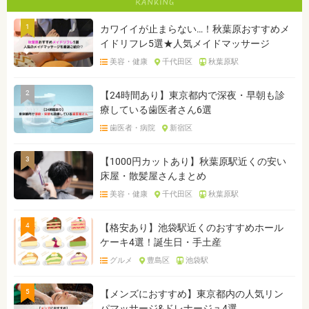
1
カワイイが止まらない…！秋葉原おすすめメ
イドリフレ5選★人気メイドマッサージ
美容・健康
千代田区
秋葉原駅
2
【24時間あり】東京都内で深夜・早朝も診
療している歯医者さん6選
歯医者・病院
新宿区
3
【1000円カットあり】秋葉原駅近くの安い
床屋・散髪屋さんまとめ
美容・健康
千代田区
秋葉原駅
4
【格安あり】池袋駅近くのおすすめホール
ケーキ4選！誕生日・手土産
グルメ
豊島区
池袋駅
5
【メンズにおすすめ】東京都内の人気リン
パマッサージ&ドレナージュ4選