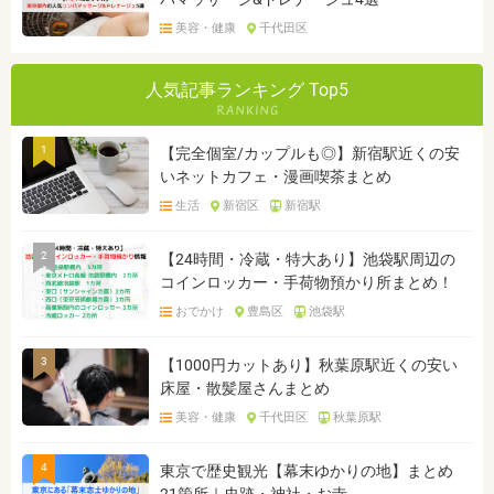
美容・健康
千代田区
人気記事ランキング Top5
1
【完全個室/カップルも◎】新宿駅近くの安
いネットカフェ・漫画喫茶まとめ
生活
新宿区
新宿駅
2
【24時間・冷蔵・特大あり】池袋駅周辺の
コインロッカー・手荷物預かり所まとめ！
おでかけ
豊島区
池袋駅
3
【1000円カットあり】秋葉原駅近くの安い
床屋・散髪屋さんまとめ
美容・健康
千代田区
秋葉原駅
4
東京で歴史観光【幕末ゆかりの地】まとめ