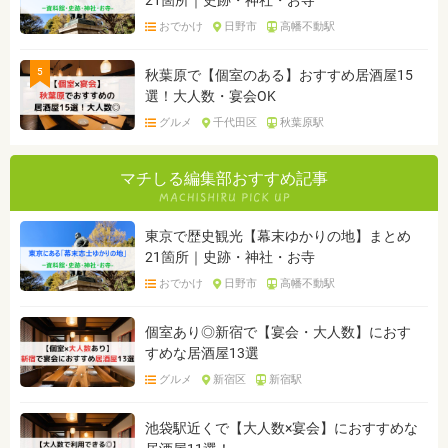
21箇所｜史跡・神社・お寺
おでかけ
日野市
高幡不動駅
5
秋葉原で【個室のある】おすすめ居酒屋15
選！大人数・宴会OK
グルメ
千代田区
秋葉原駅
マチしる編集部おすすめ記事
東京で歴史観光【幕末ゆかりの地】まとめ
21箇所｜史跡・神社・お寺
おでかけ
日野市
高幡不動駅
個室あり◎新宿で【宴会・大人数】におす
すめな居酒屋13選
グルメ
新宿区
新宿駅
池袋駅近くで【大人数×宴会】におすすめな