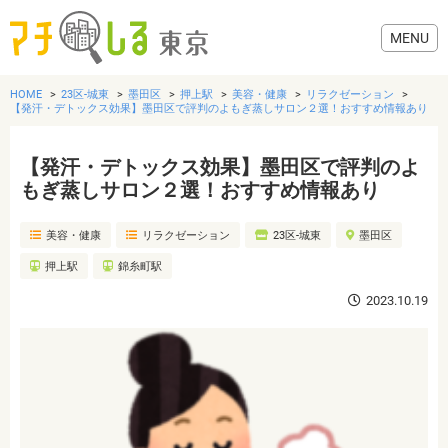
HOME
23区-城東
墨田区
押上駅
美容・健康
リラクゼーション
【発汗・デトックス効果】墨田区で評判のよもぎ蒸しサロン２選！おすすめ情報あり
【発汗・デトックス効果】墨田区で評判のよ
グルメ
もぎ蒸しサロン２選！おすすめ情報あり
美容・健康
リラクゼーション
23区-城東
墨田区
美容・健康
押上駅
錦糸町駅
歯医者・病院
2023.10.19
おでかけ
生活