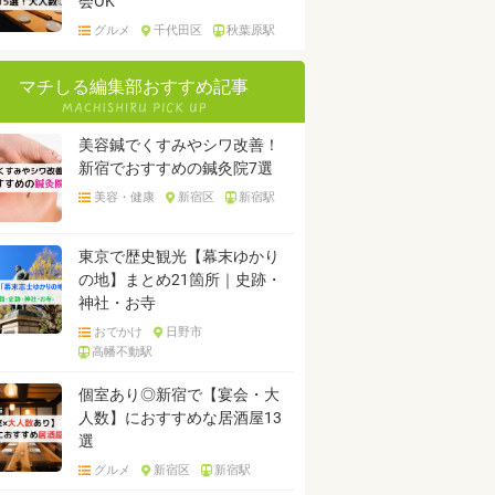
会OK
グルメ
千代田区
秋葉原駅
マチしる編集部おすすめ記事
美容鍼でくすみやシワ改善！
新宿でおすすめの鍼灸院7選
美容・健康
新宿区
新宿駅
東京で歴史観光【幕末ゆかり
の地】まとめ21箇所｜史跡・
神社・お寺
おでかけ
日野市
高幡不動駅
個室あり◎新宿で【宴会・大
人数】におすすめな居酒屋13
選
グルメ
新宿区
新宿駅