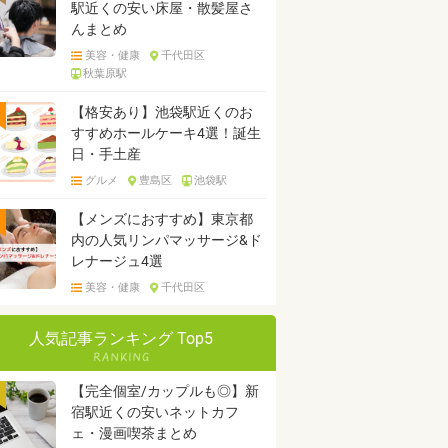
駅近くの安い床屋・散髪屋さ
んまとめ
美容・健康
千代田区
秋葉原駅
【格安あり】池袋駅近くのお
すすめホールケーキ4選！誕生
日・手土産
グルメ
豊島区
池袋駅
【メンズにおすすめ】東京都
内の人気リンパマッサージ&ド
レナージュ4選
美容・健康
千代田区
人気記事ランキング Top5
【完全個室/カップルも◎】新
宿駅近くの安いネットカフ
ェ・漫画喫茶まとめ