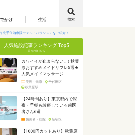
でかけ
生活
検索
う北千住治療院ウェル・バランス』をご紹介！
人気施設記事ランキング Top5
カワイイが止まらない…！秋葉
原おすすめメイドリフレ5選★
人気メイドマッサージ
美容・健康
千代田区
秋葉原駅
【24時間あり】東京都内で深
夜・早朝も診療している歯医
者さん6選
歯医者・病院
新宿区
【1000円カットあり】秋葉原