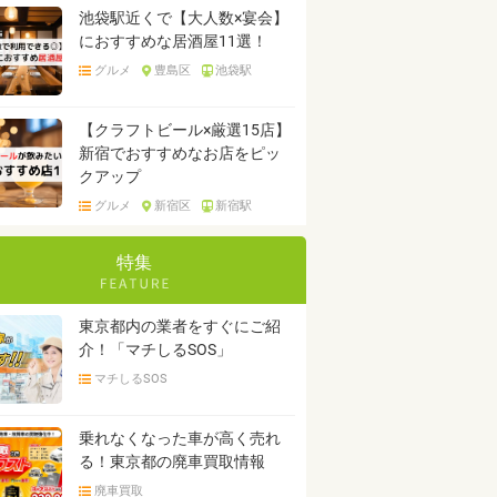
池袋駅近くで【大人数×宴会】
におすすめな居酒屋11選！
グルメ
豊島区
池袋駅
【クラフトビール×厳選15店】
新宿でおすすめなお店をピッ
クアップ
グルメ
新宿区
新宿駅
特集
東京都内の業者をすぐにご紹
介！「マチしるSOS」
マチしるSOS
乗れなくなった車が高く売れ
る！東京都の廃車買取情報
廃車買取