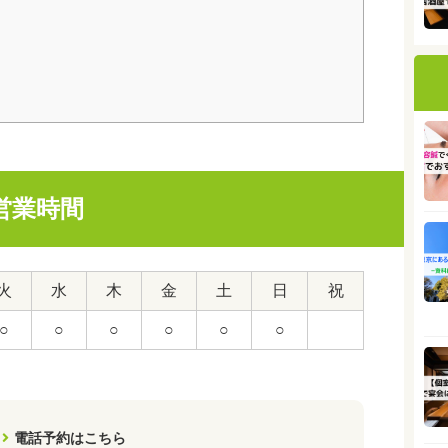
営業時間
火
水
木
金
土
日
祝
○
○
○
○
○
○
電話予約はこちら