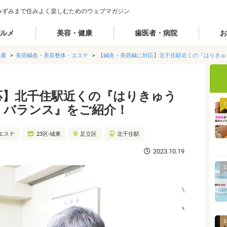
みずみまで住みよく楽しむためのウェブマガジン
ルメ
美容・健康
歯医者・病院
お
健康
美容鍼灸・美容整体・エステ
【鍼灸・美容鍼に対応】北千住駅近くの『はりきゅ
応】北千住駅近くの『はりきゅう
1
・バランス』をご紹介！
エステ
23区-城東
足立区
北千住駅
2023.10.19
2
3