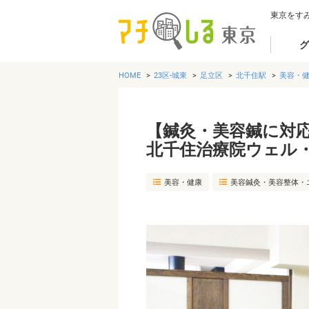
東京をす
グ
HOME
23区-城東
足立区
北千住駅
美容・
【鍼灸・美容鍼に対
北千住治療院ウェル
美容・健康
美容鍼灸・美容整体・