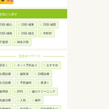
地域から探す
23区-都心
23区-城東
23区-城西
23区-城南
23区-城北
市町村
千葉県
神奈川県
注目キーワード
駅近く
ネット予約あり
おすすめ
土曜診療
歯医者
日曜診療
土日診療
予防歯科
夜遅く
歯周病
評判
歯のクリーニング
虫歯治療
人気
歯科