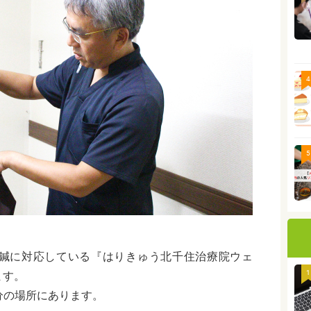
4
5
鍼に対応している『はりきゅう北千住治療院ウェ
1
ます。
5分の場所にあります。