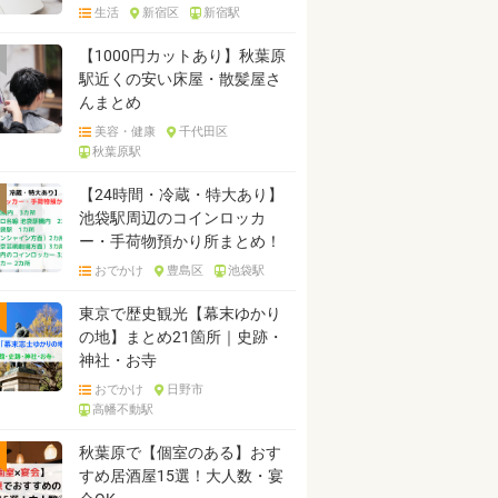
生活
新宿区
新宿駅
【1000円カットあり】秋葉原
駅近くの安い床屋・散髪屋さ
んまとめ
美容・健康
千代田区
秋葉原駅
【24時間・冷蔵・特大あり】
池袋駅周辺のコインロッカ
ー・手荷物預かり所まとめ！
おでかけ
豊島区
池袋駅
東京で歴史観光【幕末ゆかり
の地】まとめ21箇所｜史跡・
神社・お寺
おでかけ
日野市
高幡不動駅
秋葉原で【個室のある】おす
すめ居酒屋15選！大人数・宴