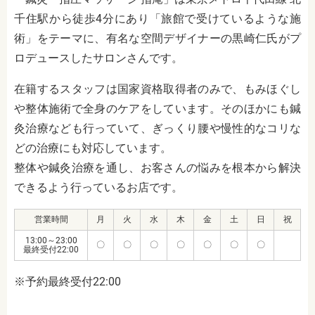
千住駅から徒歩4分
にあり「旅館で受けているような施
術」をテーマに、有名な空間デザイナーの黒崎仁氏がプ
ロデュースしたサロンさんです。
在籍するスタッフは国家資格取得者のみで、もみほぐし
や整体施術で全身のケアをしています。そのほかにも鍼
灸治療なども行っていて、ぎっくり腰や慢性的なコリな
どの治療にも対応しています。
整体や鍼灸治療を通し、お客さんの悩みを根本から解決
できるよう行っているお店です。
営業時間
月
火
水
木
金
土
日
祝
13:00～23:00
〇
〇
〇
〇
〇
〇
〇
最終受付22:00
※予約最終受付22:00