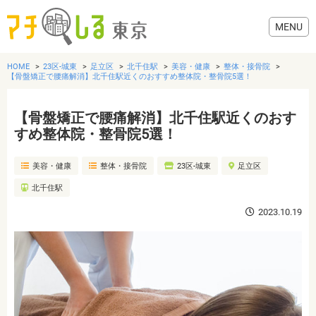
HOME
23区-城東
足立区
北千住駅
美容・健康
整体・接骨院
【骨盤矯正で腰痛解消】北千住駅近くのおすすめ整体院・整骨院5選！
【骨盤矯正で腰痛解消】北千住駅近くのおす
グルメ
すめ整体院・整骨院5選！
美容・健康
整体・接骨院
23区-城東
足立区
美容・健康
北千住駅
歯医者・病院
2023.10.19
おでかけ
生活