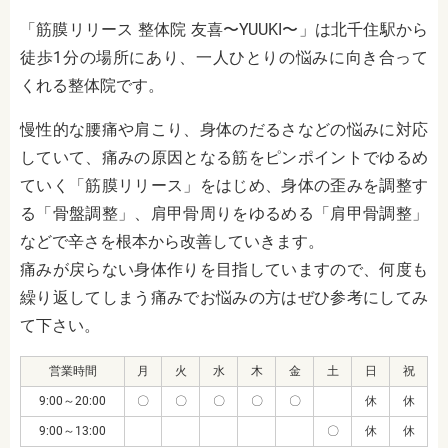
「筋膜リリース 整体院 友喜〜YUUKI〜」は北千住駅から
徒歩1分の場所にあり、一人ひとりの悩みに向き合って
くれる整体院です。
慢性的な腰痛や肩こり、身体のだるさなどの悩みに対応
していて、痛みの原因となる筋をピンポイントでゆるめ
ていく「筋膜リリース」をはじめ、身体の歪みを調整す
る「骨盤調整」、肩甲骨周りをゆるめる「肩甲骨調整」
などで辛さを根本から改善していきます。
痛みが戻らない身体作りを目指していますので、何度も
繰り返してしまう痛みでお悩みの方はぜひ参考にしてみ
て下さい。
営業時間
月
火
水
木
金
土
日
祝
9:00～20:00
〇
〇
〇
〇
〇
休
休
9:00～13:00
〇
休
休