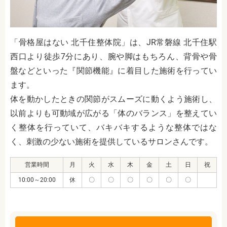
「骨格屋はない 北千住整体院」は、
JR常磐線 北千住駅
西口より徒歩7分
にあり、腕や脚はもちろん、背骨や骨
盤などといった『関節機能』に着目した施術を行ってい
ます。
体を動かしたときの関節がスムーズに動くよう施術し、
以前よりも可動域が広がる「体のバランス」を整えてい
く整体を行っていて、バキバキするような整体ではな
く、刺激の少ない施術を提供しているサロンさんです。
営業時間
月
火
水
木
金
土
日
祝
10:00～20:00
休
〇
〇
〇
〇
〇
〇