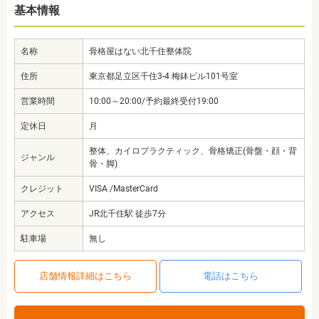
基本情報
名称
骨格屋はない北千住整体院
住所
東京都足立区千住3-4 梅鉢ビル101号室
営業時間
10:00～20:00/予約最終受付19:00
定休日
月
整体、カイロプラクティック、骨格矯正(骨盤・顔・背
ジャンル
骨・脚)
クレジット
VISA /MasterCard
アクセス
JR北千住駅 徒歩7分
駐車場
無し
店舗情報詳細はこちら
電話はこちら