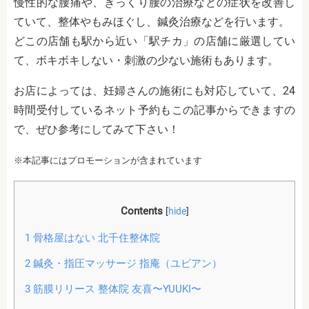
慢性的な腰痛や、ぎっくり腰の治療などの症状を改善し
ていて、整体やもみほぐし、鍼灸治療などを行います。
どこの店舗も駅から近い「駅チカ」の店舗に厳選してい
て、ボキボキしない・刺激の少ない施術もあります。
お店によっては、妊婦さんの施術にも対応していて、24
時間受付しているネット予約もこの記事からできますの
で、ぜひ参考にしてみて下さい！
※本記事にはプロモーションが含まれています
Contents
[
hide
]
1
骨格屋はない 北千住整体院
2
鍼灸・指圧マッサージ 指庵（ユビアン）
3
筋膜リリース 整体院 友喜〜YUUKI〜