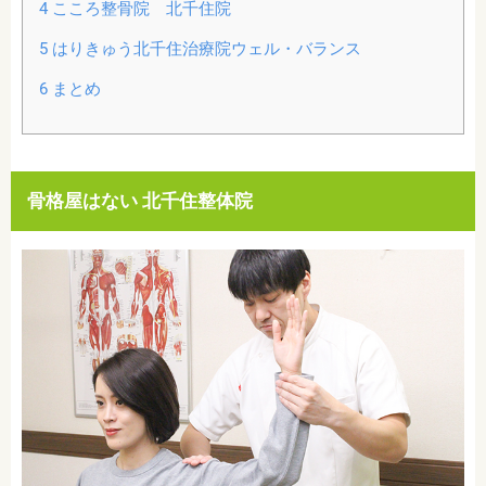
4
こころ整骨院 北千住院
5
はりきゅう北千住治療院ウェル・バランス
6
まとめ
骨格屋はない 北千住整体院