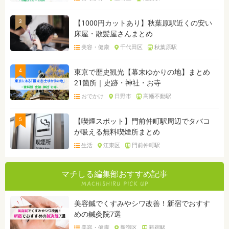
3
【1000円カットあり】秋葉原駅近くの安い
床屋・散髪屋さんまとめ
美容・健康
千代田区
秋葉原駅
4
東京で歴史観光【幕末ゆかりの地】まとめ
21箇所｜史跡・神社・お寺
おでかけ
日野市
高幡不動駅
5
【喫煙スポット】門前仲町駅周辺でタバコ
が吸える無料喫煙所まとめ
生活
江東区
門前仲町駅
マチしる編集部おすすめ記事
美容鍼でくすみやシワ改善！新宿でおすす
めの鍼灸院7選
美容・健康
新宿区
新宿駅