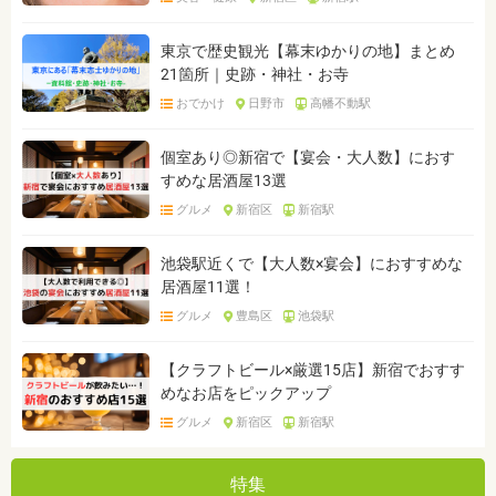
東京で歴史観光【幕末ゆかりの地】まとめ
21箇所｜史跡・神社・お寺
おでかけ
日野市
高幡不動駅
個室あり◎新宿で【宴会・大人数】におす
すめな居酒屋13選
グルメ
新宿区
新宿駅
池袋駅近くで【大人数×宴会】におすすめな
居酒屋11選！
グルメ
豊島区
池袋駅
【クラフトビール×厳選15店】新宿でおすす
めなお店をピックアップ
グルメ
新宿区
新宿駅
特集