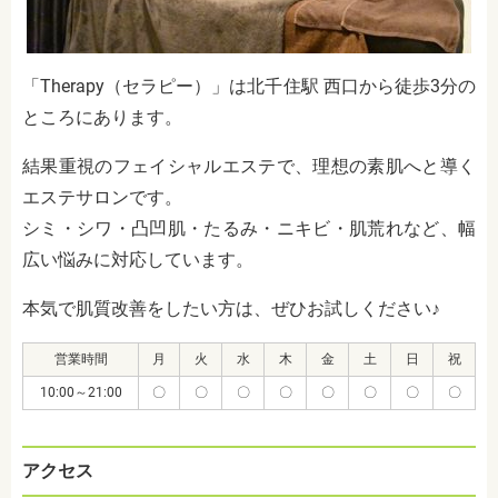
「Therapy（セラピー）」は北千住駅 西口から徒歩3分の
ところにあります。
結果重視のフェイシャルエステで、理想の素肌へと導く
エステサロンです。
シミ・シワ・凸凹肌・たるみ・ニキビ・肌荒れなど、幅
広い悩みに対応しています。
本気で肌質改善をしたい方は、ぜひお試しください♪
営業時間
月
火
水
木
金
土
日
祝
10:00～21:00
〇
〇
〇
〇
〇
〇
〇
〇
アクセス