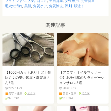
フェイシャル
人気
口コミ
土日営業
女性専用
完全個室
毛穴の汚れ
美肌
角質ケア
角質除去
評判
駅近く
関連記事
【1000円カットあり】北千住
【アロマ・オイルマッサー
駅近くの安い床屋・散髪屋さ
ジ】北千住駅のリラクゼーシ
ん6選
ョンサロン3選
2022.11.29
2023.10.19
美容・健康
足立区
美容・健康
足立区
北千住駅
北千住駅