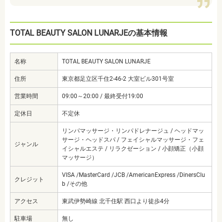
TOTAL BEAUTY SALON LUNARJEの基本情報
名称
TOTAL BEAUTY SALON LUNARJE
住所
東京都足立区千住2-46-2 大室ビル301号室
営業時間
09:00～20:00 / 最終受付19:00
定休日
不定休
リンパマッサージ・リンパドレナージュ / ヘッドマッ
サージ・ヘッドスパ / フェイシャルマッサージ・フェ
ジャンル
イシャルエステ / リラクゼーション / 小顔矯正（小顔
マッサージ）
VISA /MasterCard /JCB /AmericanExpress /DinersClu
クレジット
b /その他
アクセス
東武伊勢崎線 北千住駅 西口より徒歩4分
駐車場
無し