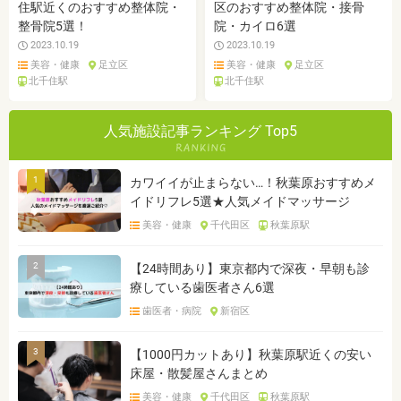
住駅近くのおすすめ整体院・
区のおすすめ整体院・接骨
整骨院5選！
院・カイロ6選
2023.10.19
2023.10.19
美容・健康
足立区
美容・健康
足立区
北千住駅
北千住駅
人気施設記事ランキング Top5
1
カワイイが止まらない…！秋葉原おすすめメ
イドリフレ5選★人気メイドマッサージ
美容・健康
千代田区
秋葉原駅
2
【24時間あり】東京都内で深夜・早朝も診
療している歯医者さん6選
歯医者・病院
新宿区
3
【1000円カットあり】秋葉原駅近くの安い
床屋・散髪屋さんまとめ
美容・健康
千代田区
秋葉原駅