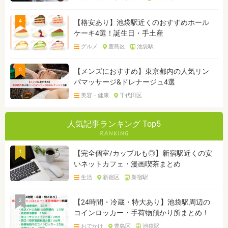
4
【格安あり】池袋駅近くのおすすめホール
ケーキ4選！誕生日・手土産
グルメ
豊島区
池袋駅
5
【メンズにおすすめ】東京都内の人気リン
パマッサージ&ドレナージュ4選
美容・健康
千代田区
人気記事ランキング Top5
1
【完全個室/カップルも◎】新宿駅近くの安
いネットカフェ・漫画喫茶まとめ
生活
新宿区
新宿駅
2
【24時間・冷蔵・特大あり】池袋駅周辺の
コインロッカー・手荷物預かり所まとめ！
おでかけ
豊島区
池袋駅