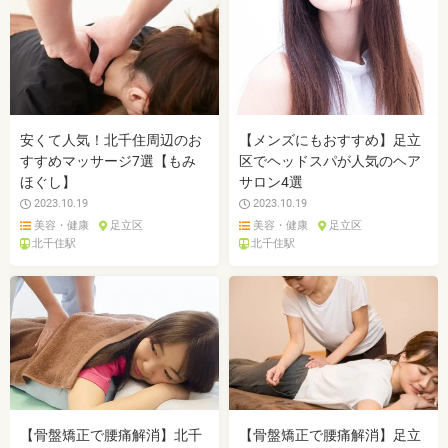
安くて人気！北千住周辺のお
【メンズにもおすすめ】足立
すすめマッサージ7選【もみ
区でヘッドスパが人気のヘア
ほぐし】
サロン4選
2023.10.19
2023.10.19
美容・健康
足立区
美容・健康
足立区
北千住駅
北千住駅
【骨盤矯正で腰痛解消】北千
【骨盤矯正で腰痛解消】足立