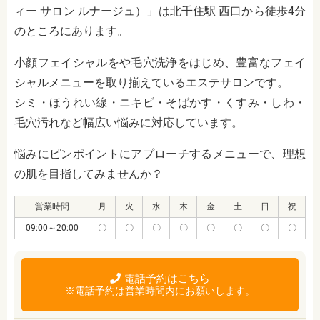
ィー サロン ルナージュ）」は北千住駅 西口から徒歩4分
のところにあります。
小顔フェイシャルをや毛穴洗浄をはじめ、豊富なフェイ
シャルメニューを取り揃えているエステサロンです。
シミ・ほうれい線・ニキビ・そばかす・くすみ・しわ・
毛穴汚れなど幅広い悩みに対応しています。
悩みにピンポイントにアプローチするメニューで、理想
の肌を目指してみませんか？
営業時間
月
火
水
木
金
土
日
祝
09:00～20:00
〇
〇
〇
〇
〇
〇
〇
〇
電話予約はこちら
※電話予約は営業時間内にお願いします。