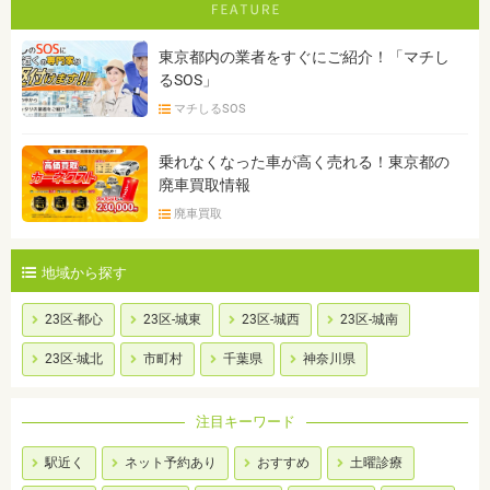
東京都内の業者をすぐにご紹介！「マチし
るSOS」
マチしるSOS
乗れなくなった車が高く売れる！東京都の
廃車買取情報
廃車買取
地域から探す
23区-都心
23区-城東
23区-城西
23区-城南
23区-城北
市町村
千葉県
神奈川県
注目キーワード
駅近く
ネット予約あり
おすすめ
土曜診療