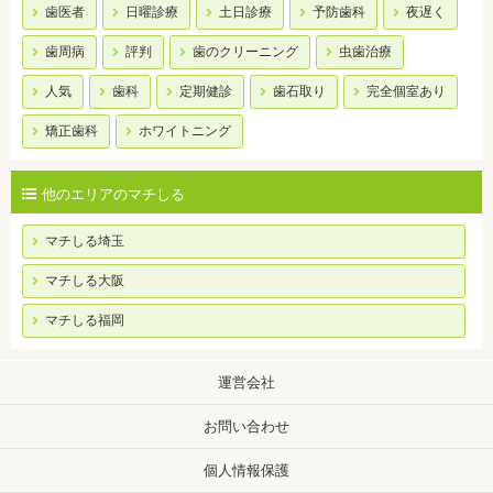
歯医者
日曜診療
土日診療
予防歯科
夜遅く
歯周病
評判
歯のクリーニング
虫歯治療
人気
歯科
定期健診
歯石取り
完全個室あり
矯正歯科
ホワイトニング
他のエリアのマチしる
マチしる埼玉
マチしる大阪
マチしる福岡
運営会社
お問い合わせ
個人情報保護