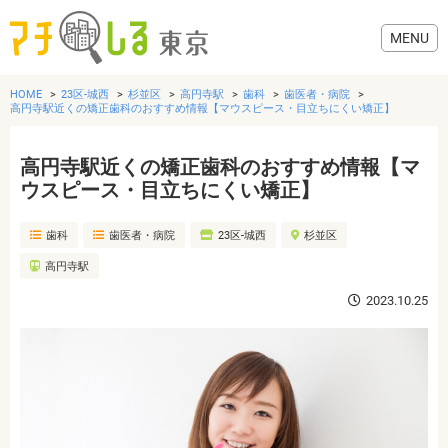
HOME
23区-城西
杉並区
高円寺駅
歯科
歯医者・病院
高円寺駅近くの矯正歯科のおすすめ情報【マウスピース・目立ちにくい矯正】
高円寺駅近くの矯正歯科のおすすめ情報【マ
グルメ
ウスピース・目立ちにくい矯正】
歯科
歯医者・病院
23区-城西
杉並区
美容・健康
高円寺駅
歯医者・病院
2023.10.25
おでかけ
生活