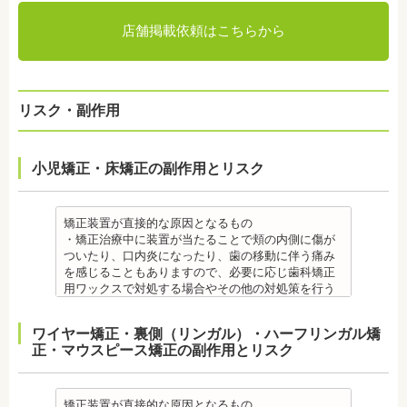
店舗掲載依頼はこちらから
リスク・副作用
小児矯正・床矯正の副作用とリスク
矯正装置が直接的な原因となるもの
・矯正治療中に装置が当たることで頬の内側に傷が
ついたり、口内炎になったり、歯の移動に伴う痛み
を感じることもありますので、必要に応じ歯科矯正
用ワックスで対処する場合やその他の対処策を行う
場合があります。
・舌の動きがスムーズにいかない場合があります
ワイヤー矯正・裏側（リンガル）・ハーフリンガル矯
が、数ヶ月で慣れることが多いです。
正・マウスピース矯正の副作用とリスク
・装置の装着中は発音しづらいことがあります。
・矯正装置を装着した直後や、ワイヤーを交換した
直後に痛みを感じることがありますが、数日でおさ
まる場合が多いです。また、冷たいものを飲んだと
矯正装置が直接的な原因となるもの