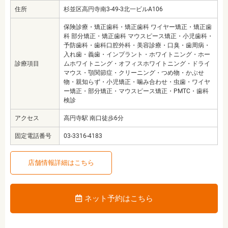
住所
杉並区高円寺南3-49-3北一ビルA106
保険診療・矯正歯科・矯正歯科 ワイヤー矯正・矯正歯
科 部分矯正・矯正歯科 マウスピース矯正・小児歯科・
予防歯科・歯科口腔外科・美容診療・口臭・歯周病・
入れ歯・義歯・インプラント・ホワイトニング・ホー
診療項目
ムホワイトニング・オフィスホワイトニング・ドライ
マウス・顎関節症・クリーニング・つめ物・かぶせ
物・親知らず・小児矯正・噛み合わせ・虫歯・ワイヤ
ー矯正・部分矯正・マウスピース矯正・PMTC・歯科
検診
アクセス
高円寺駅 南口徒歩6分
固定電話番号
03-3316-4183
店舗情報詳細はこちら
ネット予約はこちら