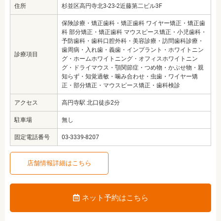
住所
杉並区高円寺北3-23-2近藤第二ビル3F
保険診療・矯正歯科・矯正歯科 ワイヤー矯正・矯正歯
科 部分矯正・矯正歯科 マウスピース矯正・小児歯科・
予防歯科・歯科口腔外科・美容診療・訪問歯科診療・
歯周病・入れ歯・義歯・インプラント・ホワイトニン
診療項目
グ・ホームホワイトニング・オフィスホワイトニン
グ・ドライマウス・顎関節症・つめ物・かぶせ物・親
知らず・知覚過敏・噛み合わせ・虫歯・ワイヤー矯
正・部分矯正・マウスピース矯正・歯科検診
アクセス
高円寺駅 北口徒歩2分
駐車場
無し
固定電話番号
03-3339-8207
店舗情報詳細はこちら
ネット予約はこちら