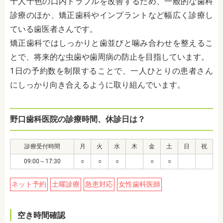
十人十色の口内トラブルを改善するため、一般的な歯科
診療のほか、矯正歯科やインプラントなど幅広く診療し
ている歯医者さんです。
矯正歯科ではしっかりと歯並びと噛み合わせを整えるこ
とで、将来的な虫歯や歯周病の防止を目指しています。
1日の予約数を制限することで、一人ひとりの患者さん
にしっかり向き合えるように取り組んでいます。
野口歯科医院の診療時間、休診日は？
診療受付時間
月
火
水
木
金
土
日
祝
09:00～17:30
○
○
○
○
○
ネット予約
土曜診療
急患対応
女性歯科医師
空き時間確認