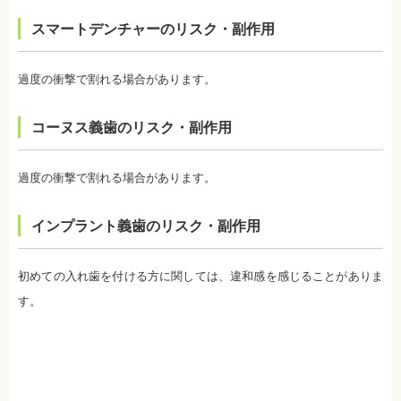
がほとんどです。
スマートデンチャーのリスク・副作用
・白さを維持するためにはメンテナンスが必要にな
ります。歯科医師によって、違いがありますので事
前にご確認ください。
・ホワイトニングは、歯の表面が荒れる、知覚過敏
過度の衝撃で割れる場合があります。
になる可能性があります。
・ホワイトニング中は、お茶、コーヒー、カレー、
ケチャップなど避けたほうがいい飲み物、食事があ
コーヌス義歯のリスク・副作用
ります。また、ホワイトニングが終わってもこれら
の飲み物、食事を避けたほうが白さは持続します。
監修医情報 医療法人社団日坂会 理事長 日坂充宏
過度の衝撃で割れる場合があります。
先生
【プロフィール】
日本大学歯学部卒業
インプラント義歯のリスク・副作用
日本大学歯学部口腔外科第２講座大学院卒業
歯学博士（口腔外科学）
日本大学歯学部非常勤講師
初めての入れ歯を付ける方に関しては、違和感を感じることがありま
社会福祉法人富士白苑理事
す。