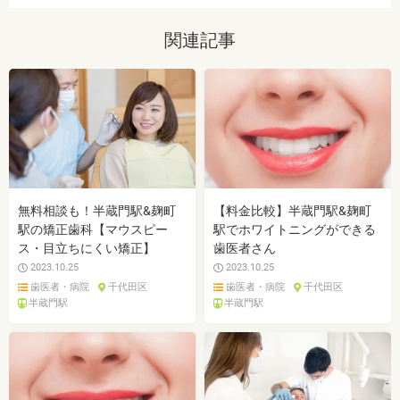
関連記事
無料相談も！半蔵門駅&麹町
【料金比較】半蔵門駅&麹町
駅の矯正歯科【マウスピー
駅でホワイトニングができる
ス・目立ちにくい矯正】
歯医者さん
2023.10.25
2023.10.25
歯医者・病院
千代田区
歯医者・病院
千代田区
半蔵門駅
半蔵門駅