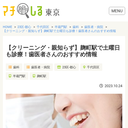
HOME
23区-都心
千代田区
半蔵門駅
歯科
歯医者・病院
【クリーニング・親知らず】麹町駅で土曜日も診療！歯医者さんのおすすめ情報
【クリーニング・親知らず】麹町駅で土曜日
グルメ
も診療！歯医者さんのおすすめ情報
歯科
歯医者・病院
23区-都心
千代田区
美容・健康
半蔵門駅
麹町駅
歯医者・病院
2023.10.24
おでかけ
生活