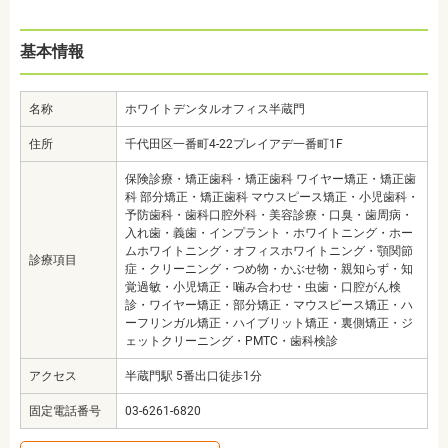
基本情報
名称
ホワイトデンタルオフィス半蔵門
住所
千代田区一番町4-22プレイアデ一番町1F
保険診療・矯正歯科・矯正歯科 ワイヤー矯正・矯正歯
科 部分矯正・矯正歯科 マウスピース矯正・小児歯科・
予防歯科・歯科口腔外科・美容診療・口臭・歯周病・
入れ歯・義歯・インプラント・ホワイトニング・ホー
ムホワイトニング・オフィスホワイトニング・顎関節
診療項目
症・クリーニング・つめ物・かぶせ物・親知らず・知
覚過敏・小児矯正・噛み合わせ・虫歯・口腔がん検
診・ワイヤー矯正・部分矯正・マウスピース矯正・ハ
ーフリンガル矯正・ハイブリット矯正・裏側矯正・ジ
ェットクリーニング・PMTC・歯科検診
アクセス
半蔵門駅 5番出口徒歩1分
固定電話番号
03-6261-6820