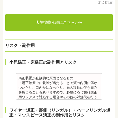
21:08現在
店舗掲載依頼はこちらから
リスク・副作用
小児矯正・床矯正の副作用とリスク
矯正装置が直接的な原因となるもの
・矯正治療中に装置が当たることで頬の内側に傷が
ついたり、口内炎になったり、歯の移動に伴う痛み
を感じることもありますので、必要に応じ歯科矯正
用ワックスで対処する場合やその他の対処策を行う
場合があります。
・舌の動きがスムーズにいかない場合があります
ワイヤー矯正・裏側（リンガル）・ハーフリンガル矯
が、数ヶ月で慣れることが多いです。
正・マウスピース矯正の副作用とリスク
・装置の装着中は発音しづらいことがあります。