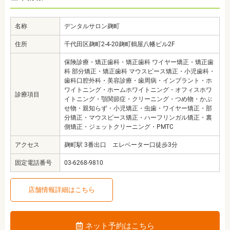
名称
デンタルサロン麹町
住所
千代田区麹町2-4-20麹町鶴屋八幡ビル2F
保険診療・矯正歯科・矯正歯科 ワイヤー矯正・矯正歯
科 部分矯正・矯正歯科 マウスピース矯正・小児歯科・
歯科口腔外科・美容診療・歯周病・インプラント・ホ
ワイトニング・ホームホワイトニング・オフィスホワ
診療項目
イトニング・顎関節症・クリーニング・つめ物・かぶ
せ物・親知らず・小児矯正・虫歯・ワイヤー矯正・部
分矯正・マウスピース矯正・ハーフリンガル矯正・裏
側矯正・ジェットクリーニング・PMTC
アクセス
麹町駅 3番出口 エレベーター口徒歩3分
固定電話番号
03-6268-9810
店舗情報詳細はこちら
ネット予約はこちら