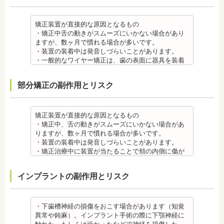
・矯正装置を装着した直後や、ワイヤーを交換した
直後に痛みを感じることがありますが、数日でおさ
まる場合が多いです。また、冷たいものを飲んだと
矯正装置が直接的な原因となるもの
きにしみる「知覚過敏」があらわれる場合がありま
・矯正中舌の動きがスムーズにいかない場合があり
すが、基本的には数日で改善されます。長期間痛む
ますが、数ヶ月で慣れる場合が多いです。
場合は、歯科医師に相談しましょう。
・装置の装着中は発音しづらいことがあります。
金属アレルギー
・一般的なワイヤー矯正は、歯の表面に器具を装着
・多くの場合、矯正装置には金属素材が使用されて
するため、目立ちます。見た目にも矯正をしている
います。金属アレルギーのある方、不安がある方
ことがわかるというリスクがあります。
部分矯正の副作用とリスク
は、皮膚科で行われているパッチテストなどをうけ
・矯正治療中に装置が当たることで頬の内側に傷が
て、アレルギー源を特定し、歯科医師に伝えてくだ
ついたり、口内炎になったり、歯の移動に伴う痛み
さい。矯正装置を装着したあとに、皮膚や口腔の粘
を感じることもありますので、必要に応じワックス
膜にアレルギー症状が起きた場合は、速やかに歯科
で対処する場合やその他の対処策を行う場合があり
矯正装置が直接的な原因となるもの
医師の指示を仰いでください。
ます。
・矯正中、舌の動きがスムーズにいかない場合があ
抜歯・麻酔 ・矯正をしたい箇所に十分なスペースが
・矯正装置を装着した直後や、ワイヤーを交換した
りますが、数ヶ月で慣れる場合が多いです。
ない場合は、抜歯を必要とすることもあります。健
直後に痛みを感じることがありますが、数日でおさ
・装置の装着中は発音しづらいことがあります。
康上問題のない歯を抜歯する場合もあります。
まる場合が多いです。また、冷たいものを飲んだと
・矯正治療中に装置が当たることで頬の内側に傷が
・抜歯する場合は麻酔注射を行います。麻酔薬の中
きにしみる「知覚過敏」があらわれる場合がありま
ついたり、口内炎になったり、歯の移動に伴う痛み
には、成分に心拍数、血圧を上げる作用があるもの
すが、数日で改善されます。長期間痛む場合は、歯
を感じることもありますので、必要に応じワックス
インプラントの副作用とリスク
もあるため、心が起こることもあります。臓や血圧
科医師に相談しましょう。
で対処する場合やその他の対処策を行う場合があり
に問題がある方が使用すると、動悸、血圧上昇を起
金属アレルギー
ます。
こす場合があります。また、麻酔がきいている最中
・矯正装置には、さまざまな金属素材が使用されて
・矯正装置を装着した直後や、ワイヤーを交換した
は、頬を噛んだり、熱いものを飲んだりしてもわか
いるため、金属アレルギーのある方、不安がある方
直後に痛みを感じることがありますが、数日でおさ
・下歯槽神経の損傷をおこす場合があります（知覚
らないため、口腔内を傷つけるリスクがあります。
は、皮膚科で行われているパッチテストをうけて、
まる場合が多いです。また、冷たいものを飲んだと
異常や鈍麻）。インプラント手術の際に下顎神経に
さらに、麻酔によって悪心、嘔吐、アレルギー反応
アレルギー材料を特定し、歯科医師に伝えてくださ
きにしみる「知覚過敏」があらわれる場合がありま