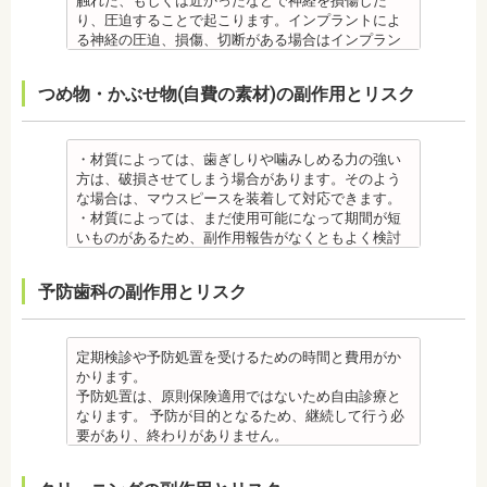
触れた、もしくは近かったなどで神経を損傷した
虫歯・歯周病 ・矯正治療中、矯正装置の周りなど、
い。矯正装置を装着したあとに、皮膚や口腔の粘膜
すが、基本的には数日で改善されます。長期間痛む
り、圧迫することで起こります。インプラントによ
ブラッシング（歯磨き）しにくい部分ができるた
にアレルギー症状が起きた場合は、速やかに歯科医
場合は、歯科医師に相談しましょう。
る神経の圧迫、損傷、切断がある場合はインプラン
め、虫歯や歯周炎のリスクが高くなります。
師の指示を仰いでください。
金属アレルギー
トを撤去します。経過を見る場合や、内服薬で治療
間食を控え、矯正治療中に合ったブラッシング指導
抜歯・麻酔
・矯正装置には、さまざまな金属素材が使用されて
を行うこともあります。
つめ物・かぶせ物(自費の素材)の副作用とリスク
を歯科医師より受けて 、毎日丁寧なブラッシング、
・矯正をしたい箇所に十分なスペースがない場合
いるため、金属アレルギーのある方、不安がある方
・上あごにインプラントを埋める際に、上顎洞を破
歯を清潔にしてリスクを抑えましょう。また、歯科
は、抜歯を必要とする場合もあります。健康上問題
は、皮膚科で行われているパッチテストをうけて、
る場合があります。手術した時に感染が生じると蓄
医院において、歯のクリーニングやフッ素塗布など
のない歯の抜歯の場合もあります。
アレルギー材料を特定し、歯科医師に伝えてくださ
膿症になる場合があります。この場合は、インプラ
のケアをすることも役立ちます。
・抜歯する場合は麻酔注射を行います。麻酔の中に
い。矯正装置を装着したあとに、皮膚や口腔の粘膜
ントを除去する場合もあります。また、蓄膿症の治
・材質によっては、歯ぎしりや噛みしめる力の強い
・矯正中に虫歯が悪化した場合は、矯正終了後に虫
は、成分に心拍数、血圧を上げる作用があるものも
にアレルギー症状が起きた場合は、速やかに歯科医
療には耳鼻咽喉科にて治療が必要な場合もありま
方は、破損させてしまう場合があります。そのよう
歯の治療をする、もしくは、矯正中に器具を一度外
あるため、心臓や血圧に問題がある方が使用する
師の指示を仰いでください。
す。
な場合は、マウスピースを装着して対応できます。
して治療を行う必要が生じることがあります。
と、動悸、血圧上昇を起こす場合があります。ま
抜歯・麻酔
・インプラントは、入れ歯の治療とは異なり、外科
・材質によっては、まだ使用可能になって期間が短
・基本的に、矯正中には虫歯や歯周病の治療が行え
た、頬を噛んでもわからなかったり、熱いものを飲
・矯正をしたい箇所に十分なスペースがない場合
手術を行う必要があります。手術により今までは何
いものがあるため、副作用報告がなくともよく検討
ません。そのため矯正前にこれらの治療を終わらせ
んでもわからないため、口腔内を傷つけるリスクが
は、抜歯を必要とする場合もあります。健康上問題
の問題もなかった神経や血管などにも手を加えるこ
する必要があります。
る必要があります。矯正を専門とする歯科医院の場
あります。
のない歯の抜歯の場合もあります。抜歯する場合は
とがあるためリスクがあります。また、手術自体受
ジルコニア
合は、一般的な歯科医院で、事前に虫歯、歯周病の
予防歯科の副作用とリスク
さらに、麻酔によって悪心、嘔吐、アレルギー反応
痛みを感じることもありますので、歯科医師の判断
けられない場合もあります。免疫力や抵抗力が低下
・ジルコニア自体が割れてしまうのではなく、表面
治療を行う必要があることもあります。
が起こることもあります。
のもと麻酔を行うこともあります。麻酔の中には、
しやすく、歯周病の発生リスクの高いとされる糖尿
を覆っているポーセレンというセラミックが割れて
治療終了後
虫歯・歯周病
成分に心拍数、血圧を上げる作用があるものもある
病の方、口腔内の衛生状態の悪い方や、あごの骨が
しまうことのほうが多くあります。
・矯正終了後に矯正箇所が元に戻る場合もありま
・矯正中、虫歯が悪化する場合があります。治療終
ため、心臓や血圧に問題がある方が使用すると、動
足りない方、喫煙者の方は、事前に生活習慣の改
原因のひとつとしては、ポーセレンというセラミッ
定期検診や予防処置を受けるための時間と費用がか
す。その程度に個人差があります。
了後に虫歯の治療をする場合と器具を一度外して虫
悸、血圧上昇を起こす場合があります。また、頬を
善、治療が必要となる場合があります。
クとジルコニアの密着度が、セラミック同士との場
かります。
・矯正終了して数か月から数年経過すると噛み合わ
歯の治療を行う場合があります。
噛んでもわからなかったり、熱いものを飲んでもわ
・インプラント術後すぐには違和感があったり、痛
合や金属とセラミックとの場合に比べて、若干弱い
予防処置は、原則保険適用ではないため自由診療と
せが悪くなる可能性があります。噛み合わせが悪く
・矯正治療中、矯正装置の周りなど、ブラッシング
からないため、口腔内を傷つけるリスクがありま
み、腫れ、出血などが発生する場合がありますが、
場合があるからです。他にも、激しい歯ぎしりをす
なります。 予防が目的となるため、継続して行う必
なると、咀嚼障害の場合は、噛み合わせの治療を行
（歯磨き）しにくい部分ができるため、虫歯や歯周
す。さらに、麻酔によって悪心、嘔吐、アレルギー
これらの症状の多くについては一時的なもので、多
る人の場合、どうしてもセラミックの部分はジルコ
要があり、終わりがありません。
います、頭痛、肩こりを招く事があります。また、
炎のリスクが高くなります。間食を控え、矯正治療
反応が起こることもあります。
くの場合2～3日で治まります。
ニアよりも強度が落ちるので、割れてしまうケース
監修医情報 菊地由利佳先生
噛み合わせのバランスが崩れることで、口が大きく
中に合ったブラッシング指導を歯科医師より受けて
虫歯・歯周病
・治療期間が長くかかる場合があります。あごの骨
があります。
【プロフィール】
開かない、食事を噛むときに痛みが出る顎関節症を
、毎日丁寧なブラッシング、歯を清潔にしてリスク