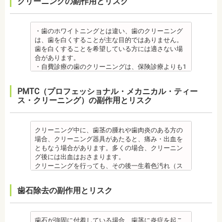
クリーニングの副作用とリスク
・矯正中、虫歯が悪化する場合があります。治療終
に穴をあけて人工の歯根を埋め込み、その上に人工
メタルセラミック
日本歯科大学新潟生命歯学部卒業
発症する場合があります。
を抑えましょう。
了後に虫歯の治療をする場合と器具を一度外して虫
の歯を被せるため、インプラントが骨に接着するま
・メタルセラミック(セラミックボンド)治療は、歯と
新潟大学医歯学総合病院にて研修
他にも自律神経失調症になることもあります。噛み
また、歯科医院で歯をクリーニングすることや、フ
歯の治療を行う場合があります。
でに3ケ月～6ケ月程度の治癒期間を要します。ま
歯茎の境が黒く変色してしまうケースがあります。
都内歯科医院にて勤務
合わせが原因。
ッ素塗布など、歯科医院でのケアも役立ちます。
・矯正治療中、矯正装置の周りなど、ブラッシング
た、インプラントを埋め込む骨の厚みを増やす手術
オールセラミック
・歯のホワイトニングとは違い、歯のクリーニング
その他
・矯正中は、基本的に虫歯や歯周病の治療が行えな
（歯磨き）しにくい部分ができるため、虫歯や歯周
を行う場合、さらに期間を要することになります。
・オールセラミック治療は、本数が多いと費用が高
は、歯を白くすることが主な目的ではありません。
・個人差がありますが子供にとって大きなストレス
いため、矯正前にこれらの治療を終わらせる必要が
炎のリスクが高くなります。間食を控え、矯正治療
・インプラント治療を受けると定期検診、メインテ
額となる場合が多くあります。また、陶器であり強
歯を白くすることを希望している方には適さない場
になる場合があります。装置装着後もしっかりと状
あります。矯正専門の歯科の場合は、一般の歯科で
中に合ったブラッシング指導を歯科医師より受けて
ナンスをし続けなければいけません。人工物である
度は低いため、奥歯には不向きです。前歯でも欠け
合があります。
況を聞いて話し合ってください。
虫歯、歯周病の治療を行う必要もあります。
、毎日丁寧なブラッシング、歯を清潔にしてリスク
インプラントが虫歯になることはありませんが、日
てしまうこともあるため、歯ぎしりのクセがある方
・自費診療の歯のクリーニングは、保険診療よりも1
・矯正中、頭痛、首や肩のこり、強い倦怠感、吐き
治療終了後
を抑えましょう。
ごろから丁寧なメインテナンスが必要となります。
はマウスピースで保護する場合もあります。
度の施術費用が比較的高く、施術時間も長くかかる
気、不眠など不定愁訴が起こることがあります。そ
・矯正終了後に矯正箇所が元に戻る場合もありま
また、歯科医院で歯をクリーニングすることや、フ
また、口の中の衛生状態が悪いと、インプラント周
・保険適用外のつめ物、被せ物もメリットばかりで
可能性があります。
の場合は、鎮痛剤、吐き気止め等、歯科医師の指示
す。
ッ素塗布など、歯科医院でのケアも予防に役立ちま
PMTC（プロフェッショナル・メカニカル・ティー
囲炎という病気にかかる可能性があります。インプ
はなく、デメリットもあるため、検討される方は、
・歯のクリーニングは、歯科医院によって「クリー
のもと服用してください。
・矯正終了して数か月から数年経過するとかみ合わ
す。
ス・クリーニング）の副作用とリスク
ラントの機能をより長く維持するために、定期検診
歯科医師と十分に相談しましょう。
ニング」と書いているところと「PMTC」と書いてい
・治療の経過と治療後の見た目に個人差が大きくあ
せが悪くなる可能性があります。かみ合わせが悪く
・矯正中は、虫歯や歯周病の治療が行えないため矯
が必要となります。
監修医情報 医療法人社団日坂会 理事長 日坂充宏
るところがあります。PMTCは専用の機器が用いられ
らわれる治療です。また、歯科医師との見解の相違
なると、咀嚼障害、頭痛、肩こりを招く事がありま
正前にこれらの治療を終わらせる必要があります。
・インプラント治療は、入れ歯、ブリッジ治療とは
先生
るのに対し、クリーニングは歯科医院によっては歯
も起こりえます。歯科医師とよくご相談ください。
す。
矯正専門の歯科の場合は、一般の歯科で虫歯、歯周
異なり保険適用外となります。
【プロフィール】
石を落とすスケーリングの場合や、PMTCの場合もあ
クリーニング中に、歯茎の腫れや歯肉炎のある方の
・矯正力が強すぎると、歯の根が短くなる「歯根吸
また、かみ合わせのバランスが崩れることで、口が
病の治療を行う必要もあります。
・インプラント治療は、お子様、妊婦の方は受けら
日本大学歯学部卒業
るので、事前に内容を確認されるとよいでしょう。
場合、クリーニング器具があたると、痛み・出血を
収」が起こるリスクが高くなります。
大きく開かない、食事を噛むときに痛みが出る顎関
治療終了後
れません。骨の成長途中になるお子様は、インプラ
日本大学歯学部口腔外科第２講座大学院卒業
監修医情報 医療法人社団日坂会 理事長 日坂充
ともなう場合があります。多くの場合、クリーニン
・歯や骨の状態、歯の動きを妨げる癖があった場
節症を発症する場合があります。他にも自律神経失
・矯正終了後に噛み合わせが悪くなる可能性があり
ント治療はできません。痛み止め、抗生物質等を治
歯学博士（口腔外科学）
宏先生
グ後には出血はおさまります。
合、虫歯や歯周病の発生など、治療計画よりも治療
調症になることもあります。かみ合わせが原因の場
ます。
療に使用するため妊娠中、妊娠の可能性のある方、
日本大学歯学部非常勤講師
【プロフィール】
クリーニングを行っても、その後一生着色汚れ（ス
期間が長くなる場合があります。
合は、かみ合わせの治療を行います。 その他
噛み合わせが悪くなると、咀嚼障害、頭痛、肩こり
授乳中の方は、インプラント治療はお控えくださ
社会福祉法人富士白苑理事
日本大学歯学部卒業
テイン）や歯垢・歯石がつかないわけではありませ
・矯正治療では、歯肉が下がる場合（歯肉退縮）が
・矯正中、頭痛、首や肩のこり、強い倦怠感、吐き
を招く事があります。また、噛み合わせのバランス
い。
日本大学歯学部口腔外科第２講座大学院卒業
ん。クリーニング後にも、日々の生活で再付着しま
あります。特に切歯（せっし：上下前歯各4本）、歯
気、不眠など不定愁訴が起こる場合がありますの
が崩れることで、口が大きく開かない、食事を噛む
・心臓の疾患、骨粗鬆症等、内科的にインプラント
歯石除去の副作用とリスク
歯学博士（口腔外科学）
す。また、歯科のクリーニングだけでは、虫歯や歯
の凸凹が大きい患者様の場合、発症する事がありま
で、鎮痛剤、吐き気止め等、歯科医師の指示のもと
ときに痛みが出る顎関節症を発症する場合がありま
治療に適さないケースもあります。また、普段服薬
日本大学歯学部非常勤講師 社会福祉法人富士白苑理
周病の予防にはなりません。
す。
服用する場合があります。
す。他にも自律神経失調症になることもあります。
している血圧のお薬等も治療に影響する場合があり
事
毎日のブラッシングなどは継続して行う必要があり
・顎の成長に合わせて歯並びを治していくため、一
・治療中と治療後の見た目に個人差が大きくあらわ
噛み合わせが原因の場合は、噛み合わせの治療を行
ます。治療相談時に申告してください。
ます。
歯石が強固に付着している場合、歯茎に炎症を起こ
時的に歯並びが悪い状態になることもあります。