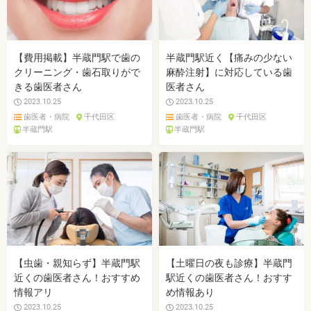
【費用掲載】半蔵門駅で歯の
半蔵門駅近く【痛みの少ない
クリーニング・歯石取りがで
麻酔注射】に対応している歯
きる歯医者さん
医者さん
2023.10.25
2023.10.25
歯医者・病院
千代田区
歯医者・病院
千代田区
半蔵門駅
半蔵門駅
【虫歯・親知らず】半蔵門駅
【土曜日の夜も診療】半蔵門
近くの歯医者さん！おすすめ
駅近くの歯医者さん！おすす
情報アリ
め情報あり
2023.10.25
2023.10.25