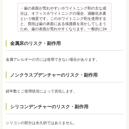
した歯をとどめておく保定が必要です。歯の位置が
省 フッ化物の急性中毒量 e-ヘルスネット）
安定するまでの保定期間には個人差があるので、治
また、フッ素を塗った場合でも、ブラッシング不足
・歯の表面が荒れやすいホワイトニング剤の主な成
療後も歯科医師の指示を守ってください。
や磨き残しがあれば虫歯はできてしまいます。フッ
分は、オフィスホワイトニングの場合、過酸化水素
監修医情報 医療法人社団日坂会 理事長 日坂充宏
素は虫歯ができにくくなるだけで、通常の歯ブラ
という物質です。このホワイトニング剤を使用する
先生
シ、歯間掃除などは必要です。
と、普段は歯の表面にある保護膜を溶かしてしまう
【プロフィール】
備考 フッ素を塗布して、歯をコーティングし虫歯に
ため、歯の表面が荒れやすくなります。一般的に24
日本大学歯学部卒業
強い歯にする予防歯科処置です。もともとフッ素は
～48時間程度で保護膜はもとに戻りますが、その間
日本大学歯学部口腔外科第２講座大学院卒業
体内に存在している物質の一つなので安心して使用
は特に注意が必要です。
金属床のリスク・副作用
歯学博士（口腔外科学）
することが可能です。特に、塗布する時期に制限が
・ホワイトニング剤の影響で知覚過敏がおこるケー
日本大学歯学部非常勤講師
ないため、生えたての乳歯にも塗布することが可能
スがあります。薬剤が歯の神経に強い刺激を与えて
社会福祉法人富士白苑理事
です。
しまうため、神経が敏感になりやすいのです。オフ
金属アレルギーの方には使用できない場合があります。
監修医情報 菊地由利佳先生
ィスホワイトニングで使用する薬剤はホームホワイ
【プロフィール】
トニングのものより濃度が高いため、より知覚過敏
日本歯科大学新潟生命歯学部卒業
になりやすい傾向があります。
ノンクラスプデンチャーのリスク・副作用
新潟大学医歯学総合病院にて研修
・歯科で行うホワイトニングでも1回の施術で思った
都内歯科医院にて勤務
ような白さに仕上がらないことがあります。また、
個人の歯の特徴により色ムラが出ることがありま
経年数とご使用状況によって劣化します。
す。歯の厚みの違いやホワイトニングの作用が出に
くい部分があることなどにより、想定した白さや均
一な白さにならないことがあるのです。これは、常
シリコンデンチャーのリスク・副作用
に起こるということではなく、個人差が大きいた
め、実際のところは施術をしてみないと分からない
と言わざるを得ません。しかし、ホワイトニングを
続けていくことで目立たなくなることが多いです。
シリコンの部分は永久的ではありません。
・ホワイトニング後は、徐々に色戻りをおこす場合