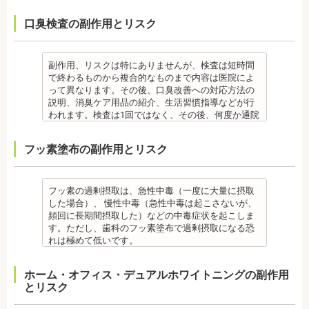
は、治療期間が長くなる場合があります。
す。 妊娠中、放射線治療中、呼吸器疾患、ナトリウ
て歯科医院で治療をする場合もあります。
なども、検査前12時間は使用できません。 運動も唾
・固いものが一時的に噛めなくなります。また、ガ
監修医情報 菊地由利佳先生
・舌で歯を押す癖など、歯並びに悪影響をあたえる
ム摂取制限が必要な人など、安全性を考慮し、エア
・患者様が、取り外しできる矯正装置や補助装置の
液の分泌量に影響があるので検査前は行えません。
ムや餅など、装置に引っかかるものが食べられなく
口臭検査の副作用とリスク
【プロフィール】
癖が改善されない場合は、治療期間が延びることが
フローを受けられない人もいます。
装着時間を守っていなかったり、定期的な来院がで
また検査1ヶ月以内に抗生物質を使用している場合も
なることもあります。
日本歯科大学新潟生命歯学部卒業
あります。
備考
きなかった場合は、治療期間が延びる場合がありま
正確な結果が出ないことがあるので時期を延ばす場
・装置が壊れることがあります。その際は歯科医院
新潟大学医歯学総合病院にて研修 都内歯科医院にて
・矯正治療で歯を動かして歯並びを整える「動的治
エアフローは、歯面清掃を行う機器です。細かなパ
す。
合もあります。健康保険の適用外となり自由診療と
を受診してください。
勤務
療」を終えて歯並びが改善されても、まだ歯が元の
ウダー粒子をジェット噴射で歯に吹き付け、歯にこ
・特殊な噛み合わせ、骨の硬さ、歯のかたちの場合
なります。
・個人差があり、かなりのストレスを受ける患者様
副作用、リスクは特にありませんが、検査は短時間
位置に戻ろうとする傾向があるため、一定期間動か
びりついた汚れを落とすことができます。
は、治療期間が長くなる場合があります。
備考
もいます。
で終わるものから複合的なものまで内容は医院によ
した歯を正しい位置にとどめておく保定が必要で
歯科で主に歯の着色やタバコのヤニ除去の用途とし
・舌で歯を押す癖や、歯並びに悪影響をあたえる癖
ご自身の唾液の量、性質、虫歯の原因菌の量を知
・矯正中は、器具を装着するため、食べかすが詰ま
って異なります。その後、口臭改善への対応方法の
す。歯の位置が安定するまでの保定期間には個人差
て使われていますが、歯周ポケット内の歯周病の細
が改善されない方は、治療期間が延びる場合があり
り、虫歯予防とセルフケア強化を目的とした検査で
りやすく虫歯、歯周病を招きやすくなります。（矯
説明、消臭ケア用品の紹介、生活習慣指導などが行
があるので、治療後も歯科医師の指示を守ってくだ
菌除去にも効果があります。
ます。
す。
正器具をつけている箇所の虫歯治療は、基本的に矯
われます。検査は1回ではなく、その後、何度か通院
さい。
監修医情報 菊地由利佳先生
・矯正治療で歯を動かして歯並びを整える「動的治
[虫歯菌検査で確認できる内容] (例)
正終了まで治療できません。）
が必要となる場合があります。
監修医情報 医療法人社団日坂会 理事長 日坂充宏
【プロフィール】
療」を終えて歯並びが改善されても、まだ歯が元の
・虫歯菌の数が少ないのか多いのか
・虫歯や歯周炎が発生すると一旦、装置を取り外し
健康保険の適用外となり自由診療となります。
フッ素塗布の副作用とリスク
先生
日本歯科大学新潟生命歯学部卒業
位置に戻ろうとする傾向があるため、一定期間動か
・酸性度（酸性になる程歯が溶けやすい）
て歯科医院で治療をする場合もあります。
備考
【プロフィール】
新潟大学医歯学総合病院にて研修
した歯をとどめておく保定が必要です。歯の位置が
・緩衝能・白血球・タンパク質・口の中の清潔度 ま
・患者様が、取り外しできる矯正装置や補助装置の
口臭は、体調や病気と関わりがあることも多く、口
日本大学歯学部卒業
都内歯科医院にて勤務
安定するまでの保定期間には個人差があるので、治
た、よく噛んでいるか、甘いものを摂る頻度なども
装着時間を守っていなかったり、定期的な来院がで
臭で悩んでいる場合はその関連性も合わせて検査が
日本大学歯学部口腔外科第２講座大学院卒業
療後も歯科医師の指示を守ってください。
同時に確認します。
きなかった場合は、治療期間が延びる場合がありま
必要です。また、よく食べる食べ物、ブラッシング
フッ素の過剰摂取は、急性中毒（一度に大量に摂取
歯学博士（口腔外科学）
・矯正終了後に矯正箇所が元に戻る場合もありま
監修医情報 菊地由利佳先生
す。
不足、喫煙や飲酒などが影響する場合もあるので、
した場合）、 慢性中毒（急性中毒は起こさないが、
日本大学歯学部非常勤講師
す。
【プロフィール】
・特殊な噛み合わせ、骨の硬さ、歯のかたちの場合
原因がわかれば口臭軽減に向けて指導が行われま
頻回に長期間摂取した）などの中毒症状を起こしま
社会福祉法人富士白苑理事
監修医情報 医療法人社団日坂会 理事長 日坂充宏
日本歯科大学新潟生命歯学部卒業
は、治療期間が長くなる場合があります。
す。
す。ただし、歯科のフッ素塗布で過剰摂取になる恐
先生
新潟大学医歯学総合病院にて研修
・舌で歯を押す癖や、歯並びに悪影響をあたえる癖
監修医情報 菊地由利佳先生
れは極めて低いです。
【プロフィール】 日本大学歯学部卒業
都内歯科医院にて勤務
が改善されない方は、治療期間が延びる場合があり
【プロフィール】
また、歯の形成期に過度にフッ素を摂取すると歯の
日本大学歯学部口腔外科第２講座大学院卒業
ます。
日本歯科大学新潟生命歯学部卒業
フッ素症（斑状歯）が発生する場合があります。
ホーム・オフィス・デュアルホワイトニングの副作用
歯学博士（口腔外科学）
・矯正治療で歯を動かして歯並びを整える「動的治
新潟大学医歯学総合病院にて研修
（過剰摂取）推定中毒量は、5歳児（体重18Kg）が
とリスク
日本大学歯学部非常勤講師
療」を終えて歯並びが改善されても、まだ歯が元の
都内歯科医院にて勤務
週5回法のフッ化物洗口液（0.05％フッ化ナトリウム
社会福祉法人富士白苑理事
位置に戻ろうとする傾向があるため、一定期間動か
溶液）を40人分一度に飲んだ場合に到達（厚生労働