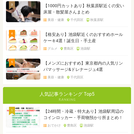
3
【1000円カットあり】秋葉原駅近くの安い
床屋・散髪屋さんまとめ
美容・健康
千代田区
秋葉原駅
4
【格安あり】池袋駅近くのおすすめホール
ケーキ4選！誕生日・手土産
グルメ
豊島区
池袋駅
5
【メンズにおすすめ】東京都内の人気リン
パマッサージ&ドレナージュ4選
美容・健康
千代田区
人気記事ランキング Top5
1
【24時間・冷蔵・特大あり】池袋駅周辺の
コインロッカー・手荷物預かり所まとめ！
おでかけ
豊島区
池袋駅