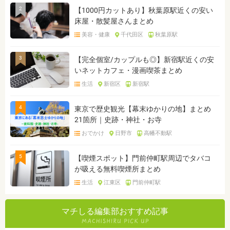
2
【1000円カットあり】秋葉原駅近くの安い
床屋・散髪屋さんまとめ
美容・健康
千代田区
秋葉原駅
3
【完全個室/カップルも◎】新宿駅近くの安
いネットカフェ・漫画喫茶まとめ
生活
新宿区
新宿駅
4
東京で歴史観光【幕末ゆかりの地】まとめ
21箇所｜史跡・神社・お寺
おでかけ
日野市
高幡不動駅
5
【喫煙スポット】門前仲町駅周辺でタバコ
が吸える無料喫煙所まとめ
生活
江東区
門前仲町駅
マチしる編集部おすすめ記事