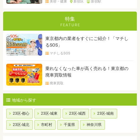
美容・健康
新宿区
新宿駅
特集
東京都内の業者をすぐにご紹介！「マチし
るSOS」
マチしるSOS
乗れなくなった車が高く売れる！東京都の
廃車買取情報
廃車買取
地域から探す
23区-都心
23区-城東
23区-城西
23区-城南
23区-城北
市町村
千葉県
神奈川県