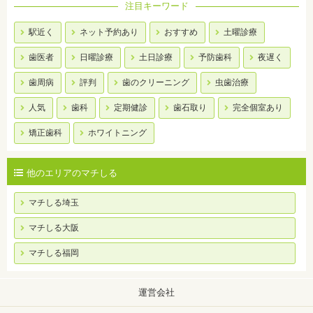
注目キーワード
駅近く
ネット予約あり
おすすめ
土曜診療
歯医者
日曜診療
土日診療
予防歯科
夜遅く
歯周病
評判
歯のクリーニング
虫歯治療
人気
歯科
定期健診
歯石取り
完全個室あり
矯正歯科
ホワイトニング
他のエリアのマチしる
マチしる埼玉
マチしる大阪
マチしる福岡
運営会社