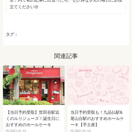
京」内で私の記事に出会ったら、ぜひみなさんの毎日にお役
立てください𑁍
タグ：
関連記事
【当日予約受取】世田谷駅近
当日予約受取も！九品仏駅&
くのルリジューズ！誕生日に
尾山台駅のおすすめホールケ
おすすめのホールケーキ
ーキ【手土産】
2021.01.13
2021.01.13