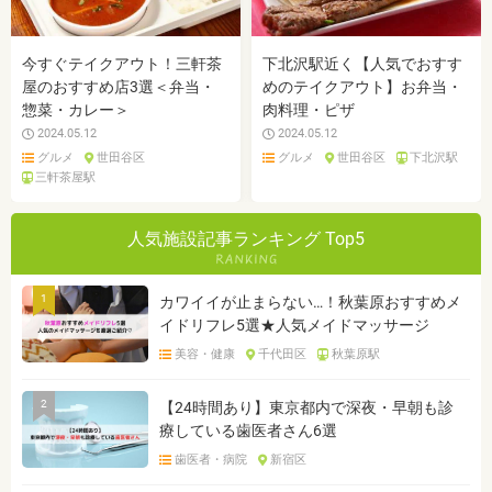
今すぐテイクアウト！三軒茶
下北沢駅近く【人気でおすす
屋のおすすめ店3選＜弁当・
めのテイクアウト】お弁当・
惣菜・カレー＞
肉料理・ピザ
2024.05.12
2024.05.12
グルメ
世田谷区
グルメ
世田谷区
下北沢駅
三軒茶屋駅
人気施設記事ランキング Top5
1
カワイイが止まらない…！秋葉原おすすめメ
イドリフレ5選★人気メイドマッサージ
美容・健康
千代田区
秋葉原駅
2
【24時間あり】東京都内で深夜・早朝も診
療している歯医者さん6選
歯医者・病院
新宿区