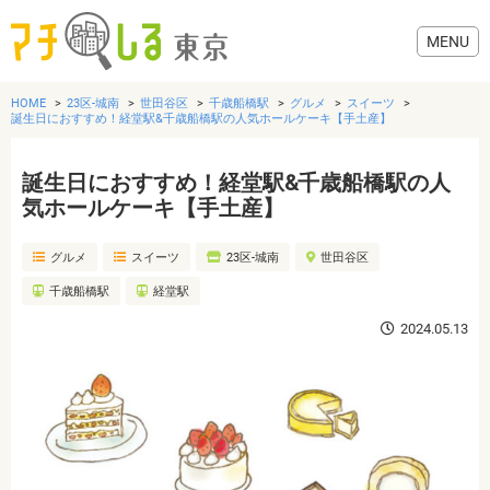
HOME
23区-城南
世田谷区
千歳船橋駅
グルメ
スイーツ
誕生日におすすめ！経堂駅&千歳船橋駅の人気ホールケーキ【手土産】
誕生日におすすめ！経堂駅&千歳船橋駅の人
グルメ
気ホールケーキ【手土産】
グルメ
スイーツ
23区-城南
世田谷区
美容・健康
千歳船橋駅
経堂駅
歯医者・病院
2024.05.13
おでかけ
生活