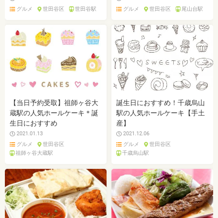
グルメ
世田谷区
世田谷駅
グルメ
世田谷区
尾山台駅
【当日予約受取】祖師ヶ谷大
誕生日におすすめ！千歳烏山
蔵駅の人気ホールケーキ＊誕
駅の人気ホールケーキ【手土
生日におすすめ
産】
2021.01.13
2021.12.06
グルメ
世田谷区
グルメ
世田谷区
祖師ヶ谷大蔵駅
千歳烏山駅