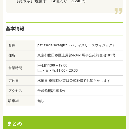
【要冷蔵】焼菓子 14個入り 3,240円
基本情報
名称
patisserie sweegicc（パティスリースウィジック）
住所
東京都世田谷区上用賀4-34-1馬事公苑前住宅101号
[平日]11:00～19:00
営業時間
[土・日・祝]11:00～20:00
定休日
水曜日 ※臨時休業は公式SNSでお知らせします
アクセス
千歳船橋駅 車 8分
駐車場
無し
まとめ