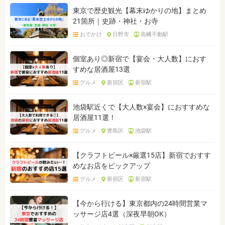
東京で歴史観光【幕末ゆかりの地】まとめ
21箇所｜史跡・神社・お寺
おでかけ
日野市
高幡不動駅
個室あり◎新宿で【宴会・大人数】におす
すめな居酒屋13選
グルメ
新宿区
新宿駅
池袋駅近くで【大人数×宴会】におすすめな
居酒屋11選！
グルメ
豊島区
池袋駅
【クラフトビール×厳選15店】新宿でおすす
めなお店をピックアップ
グルメ
新宿区
新宿駅
【今から行ける】東京都内の24時間営業マ
ッサージ店4選（深夜早朝OK）