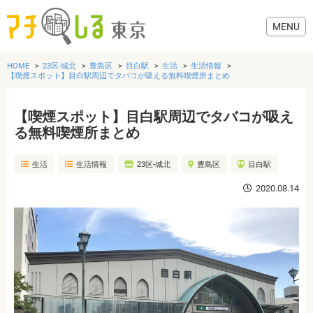
HOME
23区-城北
豊島区
目白駅
生活
生活情報
【喫煙スポット】目白駅周辺でタバコが吸える無料喫煙所まとめ
【喫煙スポット】目白駅周辺でタバコが吸え
グルメ
る無料喫煙所まとめ
生活
生活情報
23区-城北
豊島区
目白駅
美容・健康
2020.08.14
歯医者・病院
おでかけ
生活