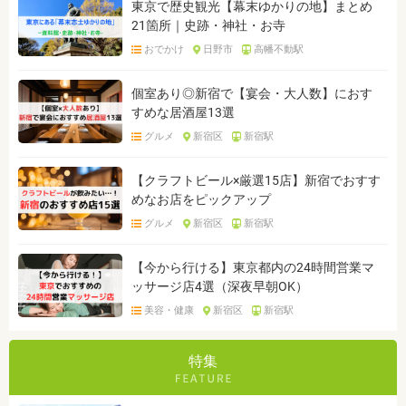
東京で歴史観光【幕末ゆかりの地】まとめ
21箇所｜史跡・神社・お寺
おでかけ
日野市
高幡不動駅
個室あり◎新宿で【宴会・大人数】におす
すめな居酒屋13選
グルメ
新宿区
新宿駅
【クラフトビール×厳選15店】新宿でおすす
めなお店をピックアップ
グルメ
新宿区
新宿駅
【今から行ける】東京都内の24時間営業マ
ッサージ店4選（深夜早朝OK）
美容・健康
新宿区
新宿駅
特集