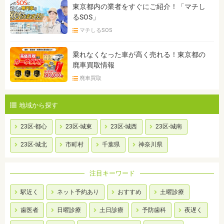
東京都内の業者をすぐにご紹介！「マチし
るSOS」
マチしるSOS
乗れなくなった車が高く売れる！東京都の
廃車買取情報
廃車買取
地域から探す
23区-都心
23区-城東
23区-城西
23区-城南
23区-城北
市町村
千葉県
神奈川県
注目キーワード
駅近く
ネット予約あり
おすすめ
土曜診療
歯医者
日曜診療
土日診療
予防歯科
夜遅く