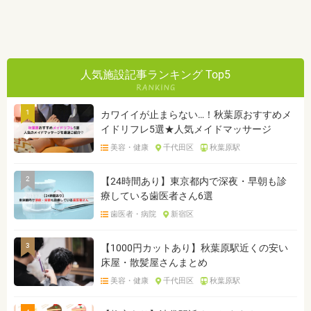
人気施設記事ランキング Top5
1
カワイイが止まらない…！秋葉原おすすめメ
イドリフレ5選★人気メイドマッサージ
美容・健康
千代田区
秋葉原駅
2
【24時間あり】東京都内で深夜・早朝も診
療している歯医者さん6選
歯医者・病院
新宿区
3
【1000円カットあり】秋葉原駅近くの安い
床屋・散髪屋さんまとめ
美容・健康
千代田区
秋葉原駅