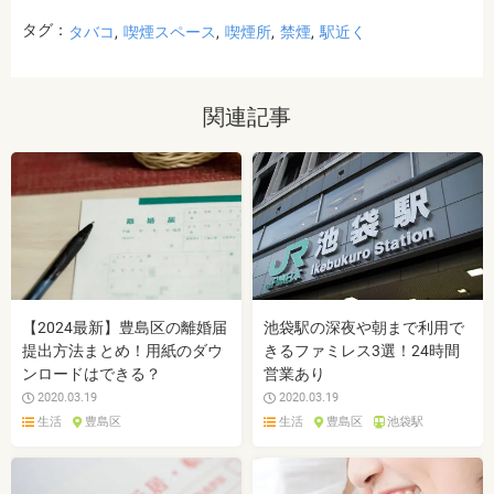
タグ：
タバコ
喫煙スペース
喫煙所
禁煙
駅近く
関連記事
【2024最新】豊島区の離婚届
池袋駅の深夜や朝まで利用で
提出方法まとめ！用紙のダウ
きるファミレス3選！24時間
ンロードはできる？
営業あり
2020.03.19
2020.03.19
生活
豊島区
生活
豊島区
池袋駅