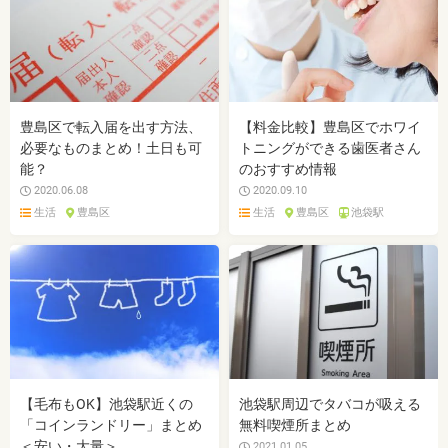
豊島区で転入届を出す方法、
【料金比較】豊島区でホワイ
必要なものまとめ！土日も可
トニングができる歯医者さん
能？
のおすすめ情報
2020.06.08
2020.09.10
生活
豊島区
生活
豊島区
池袋駅
【毛布もOK】池袋駅近くの
池袋駅周辺でタバコが吸える
「コインランドリー」まとめ
無料喫煙所まとめ
＜安い・大量＞
2021.01.05