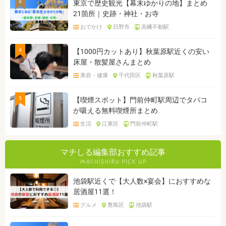
3
東京で歴史観光【幕末ゆかりの地】まとめ
21箇所｜史跡・神社・お寺
おでかけ
日野市
高幡不動駅
4
【1000円カットあり】秋葉原駅近くの安い
床屋・散髪屋さんまとめ
美容・健康
千代田区
秋葉原駅
5
【喫煙スポット】門前仲町駅周辺でタバコ
が吸える無料喫煙所まとめ
生活
江東区
門前仲町駅
マチしる編集部おすすめ記事
池袋駅近くで【大人数×宴会】におすすめな
居酒屋11選！
グルメ
豊島区
池袋駅