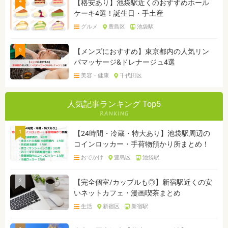
4
【格安あり】池袋駅近くのおすすめホール
ケーキ4選！誕生日・手土産
グルメ
豊島区
池袋駅
5
【メンズにおすすめ】東京都内の人気リン
パマッサージ&ドレナージュ4選
美容・健康
千代田区
人気記事ランキング Top5
1
【24時間・冷蔵・特大あり】池袋駅周辺の
コインロッカー・手荷物預かり所まとめ！
おでかけ
豊島区
池袋駅
2
【完全個室/カップルも◎】新宿駅近くの安
いネットカフェ・漫画喫茶まとめ
生活
新宿区
新宿駅