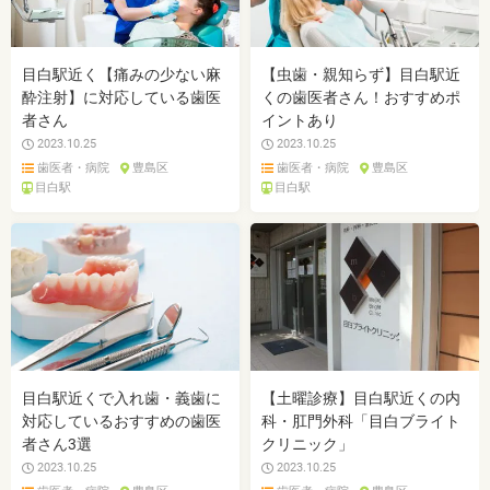
目白駅近く【痛みの少ない麻
【虫歯・親知らず】目白駅近
酔注射】に対応している歯医
くの歯医者さん！おすすめポ
者さん
イントあり
2023.10.25
2023.10.25
歯医者・病院
豊島区
歯医者・病院
豊島区
目白駅
目白駅
目白駅近くで入れ歯・義歯に
【土曜診療】目白駅近くの内
対応しているおすすめの歯医
科・肛門外科「目白ブライト
者さん3選
クリニック」
2023.10.25
2023.10.25