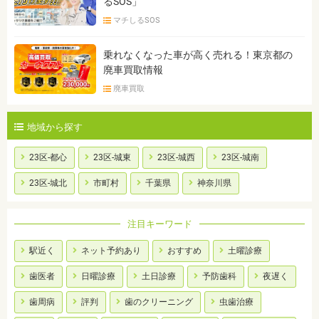
るSOS」
マチしるSOS
乗れなくなった車が高く売れる！東京都の
廃車買取情報
廃車買取
地域から探す
23区-都心
23区-城東
23区-城西
23区-城南
23区-城北
市町村
千葉県
神奈川県
注目キーワード
駅近く
ネット予約あり
おすすめ
土曜診療
歯医者
日曜診療
土日診療
予防歯科
夜遅く
歯周病
評判
歯のクリーニング
虫歯治療