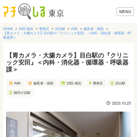
HOME
23区-城北
豊島区
目白駅
内科
歯医者・病院
【胃カメラ・大腸カメラ】目白駅の『クリニック安田』＜内科・消化器・循環器・呼
吸器課＞
【胃カメラ・大腸カメラ】目白駅の『クリニ
グルメ
ック安田』＜内科・消化器・循環器・呼吸器
課＞
美容・健康
内科
歯医者・病院
23区-城北
豊島区
目白駅
歯医者・病院
雑司が谷駅
2023.10.25
おでかけ
生活