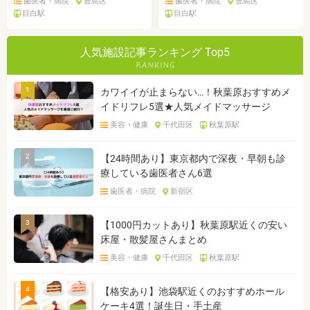
歯医者・病院
豊島区
歯医者・病院
豊島区
目白駅
目白駅
人気施設記事ランキング Top5
1
カワイイが止まらない…！秋葉原おすすめメ
イドリフレ5選★人気メイドマッサージ
美容・健康
千代田区
秋葉原駅
2
【24時間あり】東京都内で深夜・早朝も診
療している歯医者さん6選
歯医者・病院
新宿区
3
【1000円カットあり】秋葉原駅近くの安い
床屋・散髪屋さんまとめ
美容・健康
千代田区
秋葉原駅
4
【格安あり】池袋駅近くのおすすめホール
ケーキ4選！誕生日・手土産