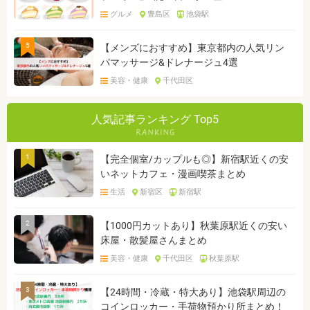
グルメ
豊島区
池袋駅
5
【メンズにおすすめ】東京都内の人気リン
パマッサージ&ドレナージュ4選
美容・健康
千代田区
人気記事ランキング Top5
1
【完全個室/カップルも◎】新宿駅近くの安
いネットカフェ・漫画喫茶まとめ
生活
新宿区
新宿駅
2
【1000円カットあり】秋葉原駅近くの安い
床屋・散髪屋さんまとめ
美容・健康
千代田区
秋葉原駅
3
【24時間・冷蔵・特大あり】池袋駅周辺の
コインロッカー・手荷物預かり所まとめ！