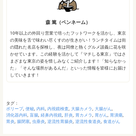
森 篤（ペンネーム）
10年以上の外回り営業で培ったフットワークを活かし、東京
の美味を舌で味わい尽くすのが生きがい！ランチタイムは街
の隠れた名店を探検し、夜は同僚と熱くグルメ談義に花を咲
かせています。この経験を活かして『マチしる東京』ではさ
まざまな東京の姿を惜しみなくご紹介します！「知らなかっ
た」「そんな場所があるんだ」といった情報を皆様にお届け
していきます！
タグ：
ポリープ
便秘
内科
内視鏡検査
大腸カメラ
大腸がん
消化器内科
盲腸
経鼻内視鏡
肝炎
胃カメラ
胃がん
胃潰瘍
胃炎
腸閉塞
虫垂炎
逆流性胃腸炎
逆流性食道炎
食道がん