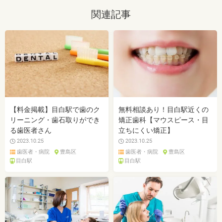
関連記事
【料金掲載】目白駅で歯のク
無料相談あり！目白駅近くの
リーニング・歯石取りができ
矯正歯科【マウスピース・目
る歯医者さん
立ちにくい矯正】
2023.10.25
2023.10.25
歯医者・病院
豊島区
歯医者・病院
豊島区
目白駅
目白駅