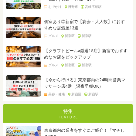
おでかけ
日野市
高幡不動駅
個室あり◎新宿で【宴会・大人数】におす
すめな居酒屋13選
グルメ
新宿区
新宿駅
【クラフトビール×厳選15店】新宿でおすす
めなお店をピックアップ
グルメ
新宿区
新宿駅
【今から行ける】東京都内の24時間営業マ
ッサージ店4選（深夜早朝OK）
美容・健康
新宿区
新宿駅
特集
東京都内の業者をすぐにご紹介！「マチし