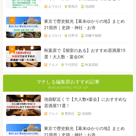
おでかけ
豊島区
池袋駅
4
東京で歴史観光【幕末ゆかりの地】まとめ
21箇所｜史跡・神社・お寺
おでかけ
日野市
高幡不動駅
5
秋葉原で【個室のある】おすすめ居酒屋15
選！大人数・宴会OK
グルメ
千代田区
秋葉原駅
マチしる編集部おすすめ記事
池袋駅近くで【大人数×宴会】におすすめな
居酒屋11選！
グルメ
豊島区
池袋駅
東京で歴史観光【幕末ゆかりの地】まとめ
21箇所｜史跡・神社・お寺