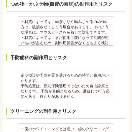
つめ物・かぶせ物(自費の素材)の副作用とリスク
を歯科医師より受けて 、毎日丁寧なブラッシング、
・矯正をしたい箇所に十分なスペースがない場合
いるため、金属アレルギーのある方、不安がある方
・上あごにインプラントを埋める際に、上顎洞を破
歯を清潔にしてリスクを抑えましょう。また、歯科
は、抜歯を必要とする場合もあります。健康上問題
は、皮膚科で行われているパッチテストをうけて、
る場合があります。手術した時に感染が生じると蓄
医院において、歯のクリーニングやフッ素塗布など
のない歯の抜歯の場合もあります。
アレルギー材料を特定し、歯科医師に伝えてくださ
膿症になる場合があります。この場合は、インプラ
のケアをすることも役立ちます。
・抜歯する場合は麻酔注射を行います。麻酔の中に
い。矯正装置を装着したあとに、皮膚や口腔の粘膜
ントを除去する場合もあります。また、蓄膿症の治
・材質によっては、歯ぎしりや噛みしめる力の強い
・矯正中に虫歯が悪化した場合は、矯正終了後に虫
は、成分に心拍数、血圧を上げる作用があるものも
にアレルギー症状が起きた場合は、速やかに歯科医
療には耳鼻咽喉科にて治療が必要な場合もありま
方は、破損させてしまう場合があります。そのよう
歯の治療をする、もしくは、矯正中に器具を一度外
あるため、心臓や血圧に問題がある方が使用する
師の指示を仰いでください。
す。
な場合は、マウスピースを装着して対応できます。
して治療を行う必要が生じることがあります。
と、動悸、血圧上昇を起こす場合があります。ま
抜歯・麻酔
・インプラントは、入れ歯の治療とは異なり、外科
・材質によっては、まだ使用可能になって期間が短
・基本的に、矯正中には虫歯や歯周病の治療が行え
た、頬を噛んでもわからなかったり、熱いものを飲
・矯正をしたい箇所に十分なスペースがない場合
手術を行う必要があります。手術により今までは何
いものがあるため、副作用報告がなくともよく検討
ません。そのため矯正前にこれらの治療を終わらせ
んでもわからないため、口腔内を傷つけるリスクが
は、抜歯を必要とする場合もあります。健康上問題
の問題もなかった神経や血管などにも手を加えるこ
する必要があります。
る必要があります。矯正を専門とする歯科医院の場
あります。
のない歯の抜歯の場合もあります。抜歯する場合は
とがあるためリスクがあります。また、手術自体受
ジルコニア
合は、一般的な歯科医院で、事前に虫歯、歯周病の
予防歯科の副作用とリスク
さらに、麻酔によって悪心、嘔吐、アレルギー反応
痛みを感じることもありますので、歯科医師の判断
けられない場合もあります。免疫力や抵抗力が低下
・ジルコニア自体が割れてしまうのではなく、表面
治療を行う必要があることもあります。
が起こることもあります。
のもと麻酔を行うこともあります。麻酔の中には、
しやすく、歯周病の発生リスクの高いとされる糖尿
を覆っているポーセレンというセラミックが割れて
治療終了後
虫歯・歯周病
成分に心拍数、血圧を上げる作用があるものもある
病の方、口腔内の衛生状態の悪い方や、あごの骨が
しまうことのほうが多くあります。
・矯正終了後に矯正箇所が元に戻る場合もありま
・矯正中、虫歯が悪化する場合があります。治療終
ため、心臓や血圧に問題がある方が使用すると、動
足りない方、喫煙者の方は、事前に生活習慣の改
原因のひとつとしては、ポーセレンというセラミッ
定期検診や予防処置を受けるための時間と費用がか
す。その程度に個人差があります。
了後に虫歯の治療をする場合と器具を一度外して虫
悸、血圧上昇を起こす場合があります。また、頬を
善、治療が必要となる場合があります。
クとジルコニアの密着度が、セラミック同士との場
かります。
・矯正終了して数か月から数年経過すると噛み合わ
歯の治療を行う場合があります。
噛んでもわからなかったり、熱いものを飲んでもわ
・インプラント術後すぐには違和感があったり、痛
合や金属とセラミックとの場合に比べて、若干弱い
予防処置は、原則保険適用ではないため自由診療と
せが悪くなる可能性があります。噛み合わせが悪く
・矯正治療中、矯正装置の周りなど、ブラッシング
からないため、口腔内を傷つけるリスクがありま
み、腫れ、出血などが発生する場合がありますが、
場合があるからです。他にも、激しい歯ぎしりをす
なります。 予防が目的となるため、継続して行う必
なると、咀嚼障害の場合は、噛み合わせの治療を行
（歯磨き）しにくい部分ができるため、虫歯や歯周
す。さらに、麻酔によって悪心、嘔吐、アレルギー
これらの症状の多くについては一時的なもので、多
る人の場合、どうしてもセラミックの部分はジルコ
要があり、終わりがありません。
います、頭痛、肩こりを招く事があります。また、
炎のリスクが高くなります。間食を控え、矯正治療
反応が起こることもあります。
くの場合2～3日で治まります。
ニアよりも強度が落ちるので、割れてしまうケース
監修医情報 菊地由利佳先生
噛み合わせのバランスが崩れることで、口が大きく
中に合ったブラッシング指導を歯科医師より受けて
虫歯・歯周病
・治療期間が長くかかる場合があります。あごの骨
があります。
【プロフィール】
開かない、食事を噛むときに痛みが出る顎関節症を
、毎日丁寧なブラッシング、歯を清潔にしてリスク
クリーニングの副作用とリスク
・矯正中、虫歯が悪化する場合があります。治療終
に穴をあけて人工の歯根を埋め込み、その上に人工
メタルセラミック
日本歯科大学新潟生命歯学部卒業
発症する場合があります。
を抑えましょう。
了後に虫歯の治療をする場合と器具を一度外して虫
の歯を被せるため、インプラントが骨に接着するま
・メタルセラミック(セラミックボンド)治療は、歯と
新潟大学医歯学総合病院にて研修
他にも自律神経失調症になることもあります。噛み
また、歯科医院で歯をクリーニングすることや、フ
歯の治療を行う場合があります。
でに3ケ月～6ケ月程度の治癒期間を要します。ま
歯茎の境が黒く変色してしまうケースがあります。
都内歯科医院にて勤務
合わせが原因。
ッ素塗布など、歯科医院でのケアも役立ちます。
・矯正治療中、矯正装置の周りなど、ブラッシング
た、インプラントを埋め込む骨の厚みを増やす手術
オールセラミック
・歯のホワイトニングとは違い、歯のクリーニング
その他
・矯正中は、基本的に虫歯や歯周病の治療が行えな
（歯磨き）しにくい部分ができるため、虫歯や歯周