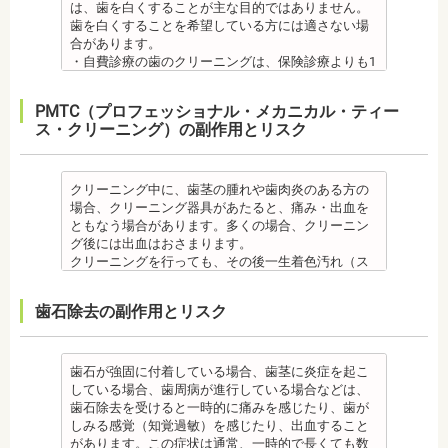
を行う場合、さらに期間を要することになります。
・オールセラミック治療は、本数が多いと費用が高
は、歯を白くすることが主な目的ではありません。
・個人差がありますが子供にとって大きなストレス
いため、矯正前にこれらの治療を終わらせる必要が
炎のリスクが高くなります。間食を控え、矯正治療
・インプラント治療を受けると定期検診、メインテ
額となる場合が多くあります。また、陶器であり強
歯を白くすることを希望している方には適さない場
になる場合があります。装置装着後もしっかりと状
あります。矯正専門の歯科の場合は、一般の歯科で
中に合ったブラッシング指導を歯科医師より受けて
ナンスをし続けなければいけません。人工物である
度は低いため、奥歯には不向きです。前歯でも欠け
合があります。
況を聞いて話し合ってください。
虫歯、歯周病の治療を行う必要もあります。
、毎日丁寧なブラッシング、歯を清潔にしてリスク
インプラントが虫歯になることはありませんが、日
てしまうこともあるため、歯ぎしりのクセがある方
・自費診療の歯のクリーニングは、保険診療よりも1
・矯正中、頭痛、首や肩のこり、強い倦怠感、吐き
治療終了後
を抑えましょう。
ごろから丁寧なメインテナンスが必要となります。
はマウスピースで保護する場合もあります。
度の施術費用が比較的高く、施術時間も長くかかる
気、不眠など不定愁訴が起こることがあります。そ
・矯正終了後に矯正箇所が元に戻る場合もありま
また、歯科医院で歯をクリーニングすることや、フ
また、口の中の衛生状態が悪いと、インプラント周
・保険適用外のつめ物、被せ物もメリットばかりで
可能性があります。
の場合は、鎮痛剤、吐き気止め等、歯科医師の指示
す。
ッ素塗布など、歯科医院でのケアも予防に役立ちま
PMTC（プロフェッショナル・メカニカル・ティー
囲炎という病気にかかる可能性があります。インプ
はなく、デメリットもあるため、検討される方は、
・歯のクリーニングは、歯科医院によって「クリー
のもと服用してください。
・矯正終了して数か月から数年経過するとかみ合わ
す。
ス・クリーニング）の副作用とリスク
ラントの機能をより長く維持するために、定期検診
歯科医師と十分に相談しましょう。
ニング」と書いているところと「PMTC」と書いてい
・治療の経過と治療後の見た目に個人差が大きくあ
せが悪くなる可能性があります。かみ合わせが悪く
・矯正中は、虫歯や歯周病の治療が行えないため矯
が必要となります。
監修医情報 医療法人社団日坂会 理事長 日坂充宏
るところがあります。PMTCは専用の機器が用いられ
らわれる治療です。また、歯科医師との見解の相違
なると、咀嚼障害、頭痛、肩こりを招く事がありま
正前にこれらの治療を終わらせる必要があります。
・インプラント治療は、入れ歯、ブリッジ治療とは
先生
るのに対し、クリーニングは歯科医院によっては歯
も起こりえます。歯科医師とよくご相談ください。
す。
矯正専門の歯科の場合は、一般の歯科で虫歯、歯周
異なり保険適用外となります。
【プロフィール】
石を落とすスケーリングの場合や、PMTCの場合もあ
クリーニング中に、歯茎の腫れや歯肉炎のある方の
・矯正力が強すぎると、歯の根が短くなる「歯根吸
また、かみ合わせのバランスが崩れることで、口が
病の治療を行う必要もあります。
・インプラント治療は、お子様、妊婦の方は受けら
日本大学歯学部卒業
るので、事前に内容を確認されるとよいでしょう。
場合、クリーニング器具があたると、痛み・出血を
収」が起こるリスクが高くなります。
大きく開かない、食事を噛むときに痛みが出る顎関
治療終了後
れません。骨の成長途中になるお子様は、インプラ
日本大学歯学部口腔外科第２講座大学院卒業
監修医情報 医療法人社団日坂会 理事長 日坂充
ともなう場合があります。多くの場合、クリーニン
・歯や骨の状態、歯の動きを妨げる癖があった場
節症を発症する場合があります。他にも自律神経失
・矯正終了後に噛み合わせが悪くなる可能性があり
ント治療はできません。痛み止め、抗生物質等を治
歯学博士（口腔外科学）
宏先生
グ後には出血はおさまります。
合、虫歯や歯周病の発生など、治療計画よりも治療
調症になることもあります。かみ合わせが原因の場
ます。
療に使用するため妊娠中、妊娠の可能性のある方、
日本大学歯学部非常勤講師
【プロフィール】
クリーニングを行っても、その後一生着色汚れ（ス
期間が長くなる場合があります。
合は、かみ合わせの治療を行います。 その他
噛み合わせが悪くなると、咀嚼障害、頭痛、肩こり
授乳中の方は、インプラント治療はお控えくださ
社会福祉法人富士白苑理事
日本大学歯学部卒業
テイン）や歯垢・歯石がつかないわけではありませ
・矯正治療では、歯肉が下がる場合（歯肉退縮）が
・矯正中、頭痛、首や肩のこり、強い倦怠感、吐き
を招く事があります。また、噛み合わせのバランス
い。
日本大学歯学部口腔外科第２講座大学院卒業
ん。クリーニング後にも、日々の生活で再付着しま
あります。特に切歯（せっし：上下前歯各4本）、歯
気、不眠など不定愁訴が起こる場合がありますの
が崩れることで、口が大きく開かない、食事を噛む
・心臓の疾患、骨粗鬆症等、内科的にインプラント
歯石除去の副作用とリスク
歯学博士（口腔外科学）
す。また、歯科のクリーニングだけでは、虫歯や歯
の凸凹が大きい患者様の場合、発症する事がありま
で、鎮痛剤、吐き気止め等、歯科医師の指示のもと
ときに痛みが出る顎関節症を発症する場合がありま
治療に適さないケースもあります。また、普段服薬
日本大学歯学部非常勤講師 社会福祉法人富士白苑理
周病の予防にはなりません。
す。
服用する場合があります。
す。他にも自律神経失調症になることもあります。
している血圧のお薬等も治療に影響する場合があり
事
毎日のブラッシングなどは継続して行う必要があり
・顎の成長に合わせて歯並びを治していくため、一
・治療中と治療後の見た目に個人差が大きくあらわ
噛み合わせが原因の場合は、噛み合わせの治療を行
ます。治療相談時に申告してください。
ます。
歯石が強固に付着している場合、歯茎に炎症を起こ
時的に歯並びが悪い状態になることもあります。
れる治療です。また、歯科医師との見解の相違も起
います。
・歯がない箇所のリカバリー治療ですが、その欠損
備考
している場合、歯周病が進行している場合などは、
・大人になってから再度矯正が必要になることがあ
こりえます。歯科医師とよくご相談ください。
・矯正終了後に矯正箇所が元に戻る場合もありま
箇所のみの治療ではなく、全体のかみ合わせを提案
自宅で、歯磨きをしていても、落とすことの出来な
歯石除去を受けると一時的に痛みを感じたり、歯が
ります。
・矯正力が強すぎると、歯の根が短くなる「歯根吸
す。
してくれる方針を選択するとよいでしょう。
い汚れや、歯石の元となる歯垢・バイオフィルムを
しみる感覚（知覚過敏）を感じたり、出血すること
・定期的な通院などにご協力いただけない場合、治
収」が起こるリスクが高くなります。
その他
・手術ではありますが、麻酔を行うため、手術中に
歯科で専門の機器・技術によって除去する技術で
があります。この症状は通常、一時的で長くても数
療の結果に差が出る場合があります。
・歯や骨の状態、歯の動きを妨げる癖があった場