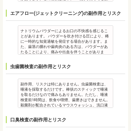
・治したい部分の一部の歯並びにのみ対応できま
痛みを感じることは基本的にありません。
す。
日で落ち着いてなくなります。
・個人差により治療期間が数年かかることがありま
合、虫歯や歯周病の発生など、治療計画よりも治療
す。全体の噛み合わせが整っていない場合は、治療
監修医情報 医療法人社団日坂会 理事長 日坂充宏
クリーニング後にフッ素塗布を行えば、より虫歯予
また、歯石除去に使われる機器は、治療中、高音が
す。
期間が長くなる場合があります。
を進めることができない場合もあります。
先生
エアフロー(ジェットクリーニング)の副作用とリスク
防に効果的です。
鳴り響きます。機器は歯石が多い人、広範囲に歯石
・固いものが一時的に噛めなくなることがありま
・矯正治療では、歯肉が下がる場合（歯肉退縮）が
・矯正中、頭痛、首や肩のこり、強い倦怠感、吐き
【プロフィール】
監修医情報 菊地由利佳先生
が付いている人に使われるのですが、高音が苦手な
す。また、ガムや餅など、装置に引っかかるものが
あります。特に切歯（せっし：上下前歯各4本）、歯
気、不眠など不定愁訴が起こる場合がありますの
日本大学歯学部卒業
【プロフィール】
人は音を我慢する必要があります。
食べられなくなることもあります。
の凸凹が大きい患者様の場合、発症する事がありま
で、鎮痛剤、吐き気止め等、歯科医師の指示のもと
日本大学歯学部口腔外科第２講座大学院卒業
日本歯科大学新潟生命歯学部卒業
備考
・装置が壊れることがあります。その際は歯科医師
ナトリウムパウダーによるお口の不快感を感じるこ
す。
服用する場合があります。
歯学博士（口腔外科学）
新潟大学医歯学総合病院にて研修
歯石とは、歯垢が石のように固くなって歯と歯の間
に相談してください。
とがあります。 パウダーを吹き付ける圧により、稀
・個人差により治療期間が数年かかることがありま
・治療中と治療後の見た目に個人差が大きくあらわ
日本大学歯学部非常勤講師
都内歯科医院にて勤務
や歯の表面、歯茎と歯の隙間などにこびりついたも
・個人差がありますが、矯正装置にかなりのストレ
に一時的な知覚過敏を発症する場合があります。ま
す。
れる治療です。また、歯科医師との見解の相違も起
社会福祉法人富士白苑理事
のです。唾液腺開口部の近くにある歯に特に着きや
スを受ける患者さんもいます。
た、歯茎の腫れや歯肉炎のある方は、パウダーがあ
・固いものが一時的に噛めなくなります。また、ガ
こりえます。歯科医師とよくご相談ください。
すく、具体的には「下の前歯の裏側」や「上の奥歯
・矯正中は、器具を装着するため、食べかすが詰ま
たることにより、痛みや出血を伴うことがありま
ムや餅など、装置に引っかかるものが食べられなく
・矯正力が強すぎると、歯の根が短くなる「歯根吸
の外側」によく見られます。
りやすく虫歯、歯周病を招きやすくなります。（矯
す。多くの場合、すぐに出血はおさまり、数日で治
なることもあります。
収」が起こるリスクが高くなります。
歯石になると自宅でのブラッシングで取ることはで
正器具をつけている箇所の虫歯は、基本的に矯正終
癒します。 ケースによっては、完全に汚れを落とし
・装置が壊れることがあります。その際は歯科医院
・歯や骨の状態、歯の動きを妨げる癖があった場
虫歯菌検査の副作用とリスク
きません。
了まで治療できません。）
きれない場合があります。
を受診してください。
合、虫歯や歯周病の発生など、治療計画よりも治療
なお、歯垢とは口腔内に常在している細菌の塊で歯
・虫歯や歯周炎が発生すると一旦、装置を取り外し
また、エアフローは外来性の着色は落としますが、
・個人差があり、かなりのストレスを受ける患者さ
期間が長くなる場合があります。
石の前段階です。歯垢の段階であれば歯ブラシで簡
て歯科医院で治療をする場合もあります。
本来の歯の色自体は白くできません。歯自体を白く
んもいます。
・矯正治療では、歯肉が下がる場合（歯肉退縮）が
単に取り除くことができますが、沈着したまま時間
・患者様が、取り外しできる矯正装置や補助装置の
したい場合にはホワイトニングが有効です。 着色汚
・矯正中は、器具を装着するため、食べかすが詰ま
副作用、リスクは特にありません。虫歯菌検査は、
あります。特に切歯（せっし：上下前歯各4本）、歯
が経過すると歯石になって歯周病を進行させてしま
装着時間を守っていなかったり、定期的な来院がで
れはエアフロー後に再付着することもあります。継
りやすく虫歯、歯周病を招きやすくなります。（矯
唾液を採取するだけです。棒状のスティックで唾液
の凸凹が大きい患者様の場合、発症する事がありま
います。歯科での歯石除去は、専門の機器を使用
きなかったりした場合は、治療期間が延びる可能性
続的効果を得るには、定期的な施術が必要です。
正器具をつけている箇所の虫歯治療は、基本的に矯
を取るだけなので痛みもありません。ただし、唾液
す。
し、歯石を取り除くことができます。
があります。
エアフローは、着色を落とす審美目的として行われ
正終了まで治療できません。）
検査前1時間は、飲食や喫煙、歯磨きはできません。
・個人差により治療期間が数年かかることがありま
歯石を取り除けば、歯周病の治療となり歯のぐらつ
・特殊な噛み合わせ、骨の硬さ、歯のかたちの場合
るため、健康保険の適用外となり自由診療となりま
・虫歯や歯周炎が発生すると一旦、装置を取り外し
殺菌剤が配合されているマウスウォッシュ、洗口液
す。
き、歯茎の出血、口臭などが改善できます。
は、治療期間が長くなる場合があります。
す。 妊娠中、放射線治療中、呼吸器疾患、ナトリウ
て歯科医院で治療をする場合もあります。
なども、検査前12時間は使用できません。 運動も唾
・固いものが一時的に噛めなくなります。また、ガ
監修医情報 菊地由利佳先生
・舌で歯を押す癖など、歯並びに悪影響をあたえる
ム摂取制限が必要な人など、安全性を考慮し、エア
・患者様が、取り外しできる矯正装置や補助装置の
液の分泌量に影響があるので検査前は行えません。
ムや餅など、装置に引っかかるものが食べられなく
口臭検査の副作用とリスク
【プロフィール】
癖が改善されない場合は、治療期間が延びることが
フローを受けられない人もいます。
装着時間を守っていなかったり、定期的な来院がで
また検査1ヶ月以内に抗生物質を使用している場合も
なることもあります。
日本歯科大学新潟生命歯学部卒業
あります。
備考
きなかった場合は、治療期間が延びる場合がありま
正確な結果が出ないことがあるので時期を延ばす場
・装置が壊れることがあります。その際は歯科医院
新潟大学医歯学総合病院にて研修 都内歯科医院にて
・矯正治療で歯を動かして歯並びを整える「動的治
エアフローは、歯面清掃を行う機器です。細かなパ