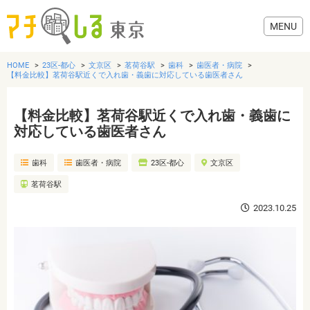
HOME
23区-都心
文京区
茗荷谷駅
歯科
歯医者・病院
【料金比較】茗荷谷駅近くで入れ歯・義歯に対応している歯医者さん
【料金比較】茗荷谷駅近くで入れ歯・義歯に
グルメ
対応している歯医者さん
歯科
歯医者・病院
23区-都心
文京区
美容・健康
茗荷谷駅
歯医者・病院
2023.10.25
おでかけ
生活