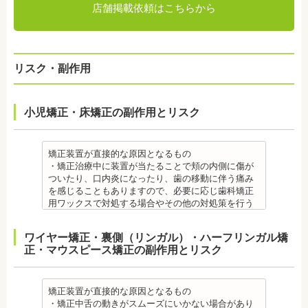
店舗掲載依頼はこちらから
リスク・副作用
小児矯正・床矯正の副作用とリスク
矯正装置が直接的な原因となるもの
・矯正治療中に装置が当たることで頬の内側に傷が
ついたり、口内炎になったり、歯の移動に伴う痛み
を感じることもありますので、必要に応じ歯科矯正
用ワックスで対処する場合やその他の対処策を行う
場合があります。
・舌の動きがスムーズにいかない場合があります
ワイヤー矯正・裏側（リンガル）・ハーフリンガル矯
が、数ヶ月で慣れることが多いです。
正・マウスピース矯正の副作用とリスク
・装置の装着中は発音しづらいことがあります。
・矯正装置を装着した直後や、ワイヤーを交換した
直後に痛みを感じることがありますが、数日でおさ
まる場合が多いです。また、冷たいものを飲んだと
矯正装置が直接的な原因となるもの
きにしみる「知覚過敏」があらわれる場合がありま
・矯正中舌の動きがスムーズにいかない場合があり