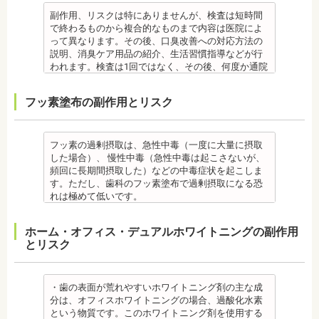
す。
合もあります。健康保険の適用外となり自由診療と
を受診してください。
勤務
療」を終えて歯並びが改善されても、まだ歯が元の
ウダー粒子をジェット噴射で歯に吹き付け、歯にこ
・特殊な噛み合わせ、骨の硬さ、歯のかたちの場合
なります。
・個人差があり、かなりのストレスを受ける患者様
副作用、リスクは特にありませんが、検査は短時間
位置に戻ろうとする傾向があるため、一定期間動か
びりついた汚れを落とすことができます。
は、治療期間が長くなる場合があります。
備考
もいます。
で終わるものから複合的なものまで内容は医院によ
した歯を正しい位置にとどめておく保定が必要で
歯科で主に歯の着色やタバコのヤニ除去の用途とし
・舌で歯を押す癖や、歯並びに悪影響をあたえる癖
ご自身の唾液の量、性質、虫歯の原因菌の量を知
・矯正中は、器具を装着するため、食べかすが詰ま
って異なります。その後、口臭改善への対応方法の
す。歯の位置が安定するまでの保定期間には個人差
て使われていますが、歯周ポケット内の歯周病の細
が改善されない方は、治療期間が延びる場合があり
り、虫歯予防とセルフケア強化を目的とした検査で
りやすく虫歯、歯周病を招きやすくなります。（矯
説明、消臭ケア用品の紹介、生活習慣指導などが行
があるので、治療後も歯科医師の指示を守ってくだ
菌除去にも効果があります。
ます。
す。
正器具をつけている箇所の虫歯治療は、基本的に矯
われます。検査は1回ではなく、その後、何度か通院
さい。
監修医情報 菊地由利佳先生
・矯正治療で歯を動かして歯並びを整える「動的治
[虫歯菌検査で確認できる内容] (例)
正終了まで治療できません。）
が必要となる場合があります。
監修医情報 医療法人社団日坂会 理事長 日坂充宏
【プロフィール】
療」を終えて歯並びが改善されても、まだ歯が元の
・虫歯菌の数が少ないのか多いのか
・虫歯や歯周炎が発生すると一旦、装置を取り外し
健康保険の適用外となり自由診療となります。
フッ素塗布の副作用とリスク
先生
日本歯科大学新潟生命歯学部卒業
位置に戻ろうとする傾向があるため、一定期間動か
・酸性度（酸性になる程歯が溶けやすい）
て歯科医院で治療をする場合もあります。
備考
【プロフィール】
新潟大学医歯学総合病院にて研修
した歯をとどめておく保定が必要です。歯の位置が
・緩衝能・白血球・タンパク質・口の中の清潔度 ま
・患者様が、取り外しできる矯正装置や補助装置の
口臭は、体調や病気と関わりがあることも多く、口
日本大学歯学部卒業
都内歯科医院にて勤務
安定するまでの保定期間には個人差があるので、治
た、よく噛んでいるか、甘いものを摂る頻度なども
装着時間を守っていなかったり、定期的な来院がで
臭で悩んでいる場合はその関連性も合わせて検査が
日本大学歯学部口腔外科第２講座大学院卒業
療後も歯科医師の指示を守ってください。
同時に確認します。
きなかった場合は、治療期間が延びる場合がありま
必要です。また、よく食べる食べ物、ブラッシング
フッ素の過剰摂取は、急性中毒（一度に大量に摂取
歯学博士（口腔外科学）
・矯正終了後に矯正箇所が元に戻る場合もありま
監修医情報 菊地由利佳先生
す。
不足、喫煙や飲酒などが影響する場合もあるので、
した場合）、 慢性中毒（急性中毒は起こさないが、
日本大学歯学部非常勤講師
す。
【プロフィール】
・特殊な噛み合わせ、骨の硬さ、歯のかたちの場合
原因がわかれば口臭軽減に向けて指導が行われま
頻回に長期間摂取した）などの中毒症状を起こしま
社会福祉法人富士白苑理事
監修医情報 医療法人社団日坂会 理事長 日坂充宏
日本歯科大学新潟生命歯学部卒業
は、治療期間が長くなる場合があります。
す。
す。ただし、歯科のフッ素塗布で過剰摂取になる恐
先生
新潟大学医歯学総合病院にて研修
・舌で歯を押す癖や、歯並びに悪影響をあたえる癖
監修医情報 菊地由利佳先生
れは極めて低いです。
【プロフィール】 日本大学歯学部卒業
都内歯科医院にて勤務
が改善されない方は、治療期間が延びる場合があり
【プロフィール】
また、歯の形成期に過度にフッ素を摂取すると歯の
日本大学歯学部口腔外科第２講座大学院卒業
ます。
日本歯科大学新潟生命歯学部卒業
フッ素症（斑状歯）が発生する場合があります。
ホーム・オフィス・デュアルホワイトニングの副作用
歯学博士（口腔外科学）
・矯正治療で歯を動かして歯並びを整える「動的治
新潟大学医歯学総合病院にて研修
（過剰摂取）推定中毒量は、5歳児（体重18Kg）が
とリスク
日本大学歯学部非常勤講師
療」を終えて歯並びが改善されても、まだ歯が元の
都内歯科医院にて勤務
週5回法のフッ化物洗口液（0.05％フッ化ナトリウム
社会福祉法人富士白苑理事
位置に戻ろうとする傾向があるため、一定期間動か
溶液）を40人分一度に飲んだ場合に到達（厚生労働
した歯をとどめておく保定が必要です。歯の位置が
省 フッ化物の急性中毒量 e-ヘルスネット）
安定するまでの保定期間には個人差があるので、治
また、フッ素を塗った場合でも、ブラッシング不足
・歯の表面が荒れやすいホワイトニング剤の主な成
療後も歯科医師の指示を守ってください。
や磨き残しがあれば虫歯はできてしまいます。フッ
分は、オフィスホワイトニングの場合、過酸化水素
監修医情報 医療法人社団日坂会 理事長 日坂充宏
素は虫歯ができにくくなるだけで、通常の歯ブラ
という物質です。このホワイトニング剤を使用する