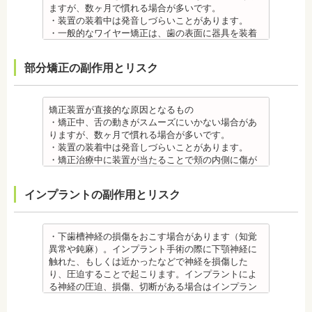
すが、基本的には数日で改善されます。長期間痛む
ますが、数ヶ月で慣れる場合が多いです。
場合は、歯科医師に相談しましょう。
・装置の装着中は発音しづらいことがあります。
金属アレルギー
・一般的なワイヤー矯正は、歯の表面に器具を装着
・多くの場合、矯正装置には金属素材が使用されて
するため、目立ちます。見た目にも矯正をしている
います。金属アレルギーのある方、不安がある方
ことがわかるというリスクがあります。
部分矯正の副作用とリスク
は、皮膚科で行われているパッチテストなどをうけ
・矯正治療中に装置が当たることで頬の内側に傷が
て、アレルギー源を特定し、歯科医師に伝えてくだ
ついたり、口内炎になったり、歯の移動に伴う痛み
さい。矯正装置を装着したあとに、皮膚や口腔の粘
を感じることもありますので、必要に応じワックス
膜にアレルギー症状が起きた場合は、速やかに歯科
で対処する場合やその他の対処策を行う場合があり
矯正装置が直接的な原因となるもの
医師の指示を仰いでください。
ます。
・矯正中、舌の動きがスムーズにいかない場合があ
抜歯・麻酔 ・矯正をしたい箇所に十分なスペースが
・矯正装置を装着した直後や、ワイヤーを交換した
りますが、数ヶ月で慣れる場合が多いです。
ない場合は、抜歯を必要とすることもあります。健
直後に痛みを感じることがありますが、数日でおさ
・装置の装着中は発音しづらいことがあります。
康上問題のない歯を抜歯する場合もあります。
まる場合が多いです。また、冷たいものを飲んだと
・矯正治療中に装置が当たることで頬の内側に傷が
・抜歯する場合は麻酔注射を行います。麻酔薬の中
きにしみる「知覚過敏」があらわれる場合がありま
ついたり、口内炎になったり、歯の移動に伴う痛み
には、成分に心拍数、血圧を上げる作用があるもの
すが、数日で改善されます。長期間痛む場合は、歯
を感じることもありますので、必要に応じワックス
インプラントの副作用とリスク
もあるため、心が起こることもあります。臓や血圧
科医師に相談しましょう。
で対処する場合やその他の対処策を行う場合があり
に問題がある方が使用すると、動悸、血圧上昇を起
金属アレルギー
ます。
こす場合があります。また、麻酔がきいている最中
・矯正装置には、さまざまな金属素材が使用されて
・矯正装置を装着した直後や、ワイヤーを交換した
は、頬を噛んだり、熱いものを飲んだりしてもわか
いるため、金属アレルギーのある方、不安がある方
直後に痛みを感じることがありますが、数日でおさ
・下歯槽神経の損傷をおこす場合があります（知覚
らないため、口腔内を傷つけるリスクがあります。
は、皮膚科で行われているパッチテストをうけて、
まる場合が多いです。また、冷たいものを飲んだと
異常や鈍麻）。インプラント手術の際に下顎神経に
さらに、麻酔によって悪心、嘔吐、アレルギー反応
アレルギー材料を特定し、歯科医師に伝えてくださ
きにしみる「知覚過敏」があらわれる場合がありま
触れた、もしくは近かったなどで神経を損傷した
虫歯・歯周病 ・矯正治療中、矯正装置の周りなど、
い。矯正装置を装着したあとに、皮膚や口腔の粘膜
すが、基本的には数日で改善されます。長期間痛む
り、圧迫することで起こります。インプラントによ
ブラッシング（歯磨き）しにくい部分ができるた
にアレルギー症状が起きた場合は、速やかに歯科医
場合は、歯科医師に相談しましょう。
る神経の圧迫、損傷、切断がある場合はインプラン
め、虫歯や歯周炎のリスクが高くなります。
師の指示を仰いでください。
金属アレルギー
トを撤去します。経過を見る場合や、内服薬で治療
間食を控え、矯正治療中に合ったブラッシング指導
抜歯・麻酔
・矯正装置には、さまざまな金属素材が使用されて
を行うこともあります。