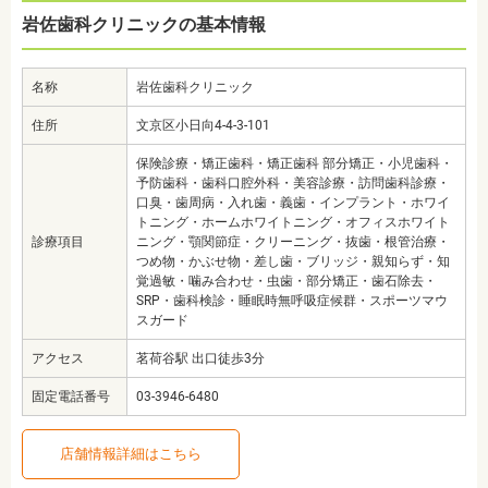
岩佐歯科クリニックの基本情報
名称
岩佐歯科クリニック
住所
文京区小日向4-4-3-101
保険診療・矯正歯科・矯正歯科 部分矯正・小児歯科・
予防歯科・歯科口腔外科・美容診療・訪問歯科診療・
口臭・歯周病・入れ歯・義歯・インプラント・ホワイ
トニング・ホームホワイトニング・オフィスホワイト
診療項目
ニング・顎関節症・クリーニング・抜歯・根管治療・
つめ物・かぶせ物・差し歯・ブリッジ・親知らず・知
覚過敏・噛み合わせ・虫歯・部分矯正・歯石除去・
SRP・歯科検診・睡眠時無呼吸症候群・スポーツマウ
スガード
アクセス
茗荷谷駅 出口徒歩3分
固定電話番号
03-3946-6480
店舗情報詳細はこちら