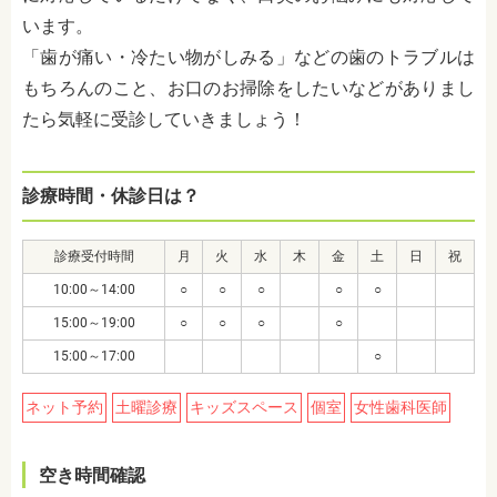
います。
「歯が痛い・冷たい物がしみる」などの歯のトラブルは
もちろんのこと、お口のお掃除をしたいなどがありまし
たら気軽に受診していきましょう！
診療時間・休診日は？
診療受付時間
月
火
水
木
金
土
日
祝
10:00～14:00
○
○
○
○
○
15:00～19:00
○
○
○
○
15:00～17:00
○
ネット予約
土曜診療
キッズスペース
個室
女性歯科医師
空き時間確認