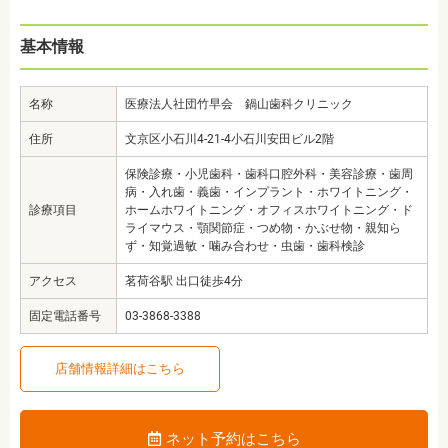
基本情報
名称
医療法人社団竹早会 鍋山歯科クリニック
住所
文京区小石川4-21-4小石川安田ビル2階
保険診療・小児歯科・歯科口腔外科・美容診療・歯周
病・入れ歯・義歯・インプラント・ホワイトニング・
診療項目
ホームホワイトニング・オフィスホワイトニング・ド
ライマウス・顎関節症・つめ物・かぶせ物・親知ら
ず・知覚過敏・噛み合わせ・虫歯・歯科検診
アクセス
茗荷谷駅 出口徒歩4分
固定電話番号
03-3868-3388
店舗情報詳細はこちら
ネット予約はこちら