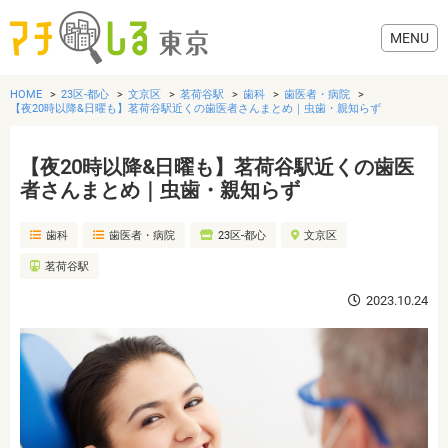
HOME
23区-都心
文京区
茗荷谷駅
歯科
歯医者・病院
【夜20時以降&日曜も】茗荷谷駅近くの歯医者さんまとめ｜虫歯・親知らず
【夜20時以降&日曜も】茗荷谷駅近くの歯医
グルメ
者さんまとめ｜虫歯・親知らず
歯科
歯医者・病院
23区-都心
文京区
美容・健康
茗荷谷駅
歯医者・病院
2023.10.24
おでかけ
生活