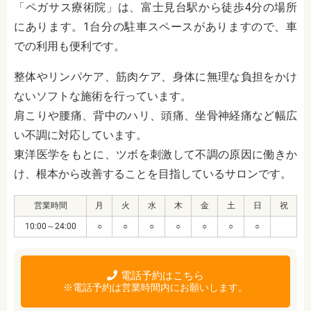
「ペガサス療術院」は、富士見台駅から徒歩4分の場所
にあります。1台分の駐車スペースがありますので、車
での利用も便利です。
整体やリンパケア、筋肉ケア、身体に無理な負担をかけ
ないソフトな施術を行っています。
肩こりや腰痛、背中のハリ、頭痛、坐骨神経痛など幅広
い不調に対応しています。
東洋医学をもとに、ツボを刺激して不調の原因に働きか
け、根本から改善することを目指しているサロンです。
営業時間
月
火
水
木
金
土
日
祝
10:00～24:00
○
○
○
○
○
○
○
電話予約はこちら
※電話予約は営業時間内にお願いします。