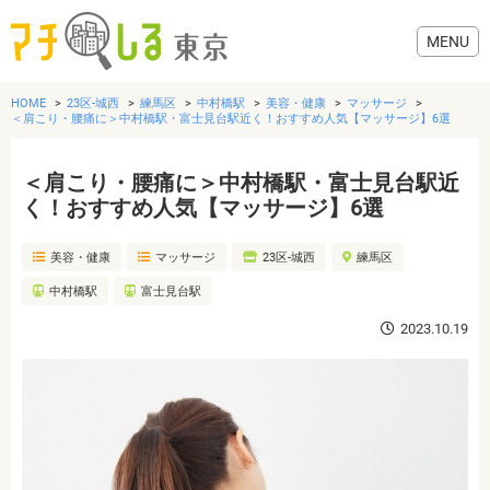
HOME
23区-城西
練馬区
中村橋駅
美容・健康
マッサージ
＜肩こり・腰痛に＞中村橋駅・富士見台駅近く！おすすめ人気【マッサージ】6選
＜肩こり・腰痛に＞中村橋駅・富士見台駅近
グルメ
く！おすすめ人気【マッサージ】6選
美容・健康
マッサージ
23区-城西
練馬区
美容・健康
中村橋駅
富士見台駅
歯医者・病院
2023.10.19
おでかけ
生活