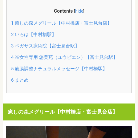
Contents
[
hide
]
1
癒しの森メグリール【中村橋店・富士見台店】
2
いろは【中村橋駅】
3
ペガサス療術院【富士見台駅】
4
※女性専用 悠美苑（ユウビエン）【富士見台駅】
5
筋膜調整ナチュラルメッセージ【中村橋駅】
6
まとめ
癒しの森メグリール【中村橋店・富士見台店】