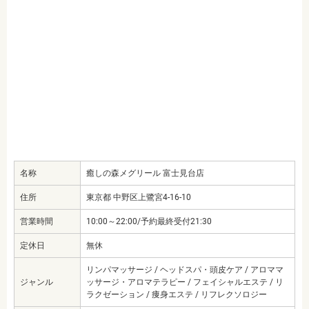
名称
癒しの森メグリール 富士見台店
住所
東京都 中野区上鷺宮4-16-10
営業時間
10:00～22:00/予約最終受付21:30
定休日
無休
リンパマッサージ / ヘッドスパ・頭皮ケア / アロママ
ジャンル
ッサージ・アロマテラピー / フェイシャルエステ / リ
ラクゼーション / 痩身エステ / リフレクソロジー