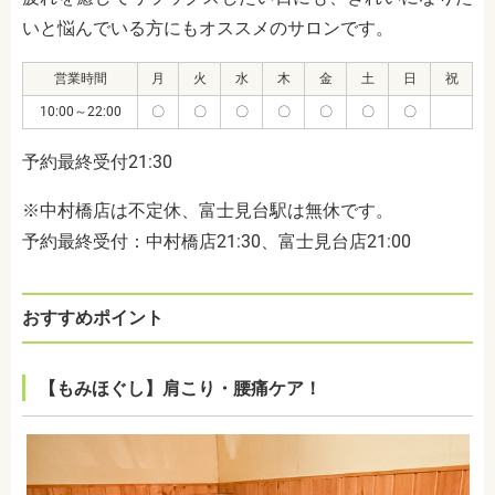
いと悩んでいる方にもオススメのサロンです。
営業時間
月
火
水
木
金
土
日
祝
10:00～22:00
〇
〇
〇
〇
〇
〇
〇
予約最終受付21:30
※中村橋店は不定休、富士見台駅は無休です。
予約最終受付：中村橋店21:30、富士見台店21:00
おすすめポイント
【もみほぐし】肩こり・腰痛ケア！