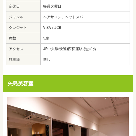
定休日
毎週火曜日
ジャンル
ヘアサロン、ヘッドスパ
クレジット
VISA / JCB
席数
5席
アクセス
JR中央線(快速)西荻窪駅 徒歩1分
駐車場
無し
矢島美容室