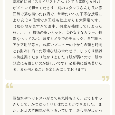
基本的に同じスタイリストさん（とても素敵な女性♪）
がメインで担当くださり、別のスタッフさんも良い雰
囲気で落ち着いたお店で、常時たいへん丁寧な接遇に
より安心＆信頼でき工程も仕上がりも大満足です。
（居心地が良すぎて途中、何度か熟睡してしまった
程。。。 ） 技術の高いカット、安心安全なカラー、特
殊なヘッドスパ、頭皮カメラでのチェック、自宅用ヘ
アケア用品等々。 幅広いメニューの中から希望と時間
とお財布に沿った最適な組み合わせで、じっくり相談
＆御提案くださり助かりました（肌が弱いので、肌や
頭皮にも優しいのが嬉しいです） 公私共に落ち着いた
頃、また伺えることを楽しみにしております♪
炭酸水やヘッドスパがとても気持ちよく、とてもすっ
きりして、かつゆっくりと休むことができました。 ま
た、お店の雰囲気が落ち着いていて、居心地がよかっ