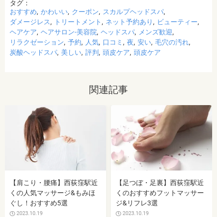
タグ：
おすすめ
かわいい
クーポン
スカルプヘッドスパ
ダメージレス
トリートメント
ネット予約あり
ビューティー
ヘアケア
ヘアサロン-美容院
ヘッドスパ
メンズ歓迎
リラクゼーション
予約
人気
口コミ
夜
安い
毛穴の汚れ
炭酸ヘッドスパ
美しい
評判
頭皮ケア
頭皮ケア
関連記事
【肩こり・腰痛】西荻窪駅近
【足つぼ・足裏】西荻窪駅近
くの人気マッサージ&もみほ
くのおすすめフットマッサー
ぐし！おすすめ5選
ジ&リフレ3選
2023.10.19
2023.10.19