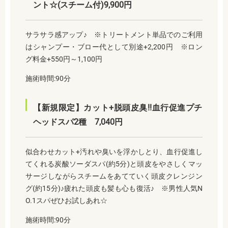
ント☆(スチーム付)9,900円
サラサラ感アップ♪ ※トリートメント単品でのご利用
はシャンプー・ブロー代として別途+2,200円 ※ロン
グ料金+550円～1,100円
施術時間:90分
【新規限定】カット+脱頭皮臭!!血行促進プチ
ヘッドスパ2種 7,040円
似合わせカット+汚れや臭いを浮かしとり、血行促進し
てくれる炭酸ソーダスパ(約5分)と頭皮をやさしくマッ
サージしながらスチームをあてていく頭皮クレンジン
グ(約15分)♪疲れた頭皮も髪も心も復活♪ ※男性人気N
O.1スパぜひお試しあれ☆
施術時間:90分