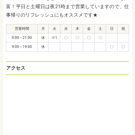
富！平日と土曜日は夜21時まで営業していますので、仕
事帰りのリフレッシュにもオススメです★
営業時間
月
火
水
木
金
土
日
祝
9:00～21:00
休
※1
〇
〇
〇
〇
9:00～19:00
休
〇
〇
アクセス