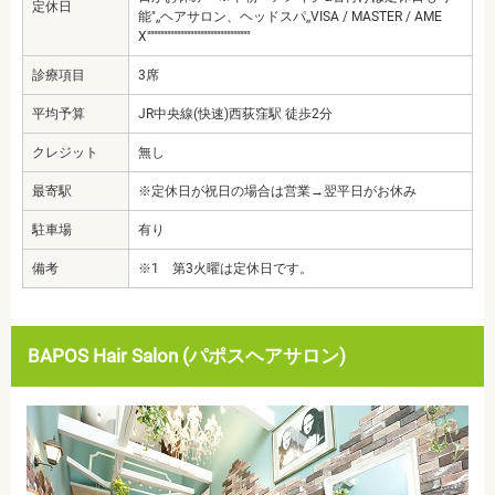
定休日
能",,ヘアサロン、ヘッドスパ,,VISA / MASTER / AME
X"""""""""""""""""""""""""""""""
診療項目
3席
平均予算
JR中央線(快速)西荻窪駅 徒歩2分
クレジット
無し
最寄駅
※定休日が祝日の場合は営業→翌平日がお休み
駐車場
有り
備考
※1 第3火曜は定休日です。
BAPOS Hair Salon (パポスヘアサロン)