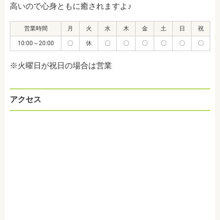
高いので心身ともに癒されますよ♪
営業時間
月
火
水
木
金
土
日
祝
10:00～20:00
〇
休
〇
〇
〇
〇
〇
〇
※火曜日が祝日の場合は営業
アクセス