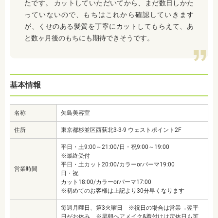
たです。 カットしていただいてから、まだ数日しかた
っていないので、もちはこれから確認していきます
が、くせのある髪質を丁寧にカットしてもらえて、あ
と数ヶ月後のもちにも期待できそうです。
基本情報
名称
矢島美容室
住所
東京都杉並区西荻北3-3-9 ウェストポイント2F
平日・土9:00～21:00/日・祝9:00～19:00
※最終受付
平日・土カット20:00/カラーorパーマ19:00
営業時間
日・祝
カット18:00/カラーorパーマ17:00
※初めてのお客様は上記より30分早くなります
毎週月曜日、第3火曜日 ※祝日の場合は営業→翌平
日がお休み ※早朝ヘアメイク&着付けは定休日も可