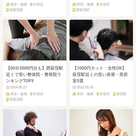
美容・健康
杉並区
美容・健康
杉並区
西荻窪駅
西荻窪駅
【60分3000円台も】西荻窪駅
【1000円カット・女性OK】
近くで安い整体院・整骨院ラ
荻窪駅近くの安い床屋・美容
ンキングTOP3
室5選
2024.05.27
2023.05.18
美容・健康
杉並区
美容・健康
杉並区
荻窪駅
西荻窪駅