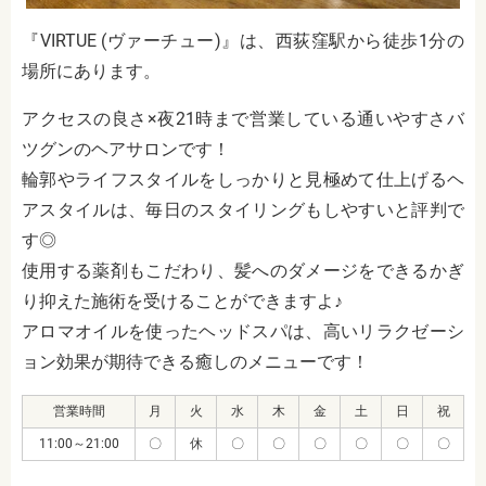
『VIRTUE (ヴァーチュー)』は、西荻窪駅から徒歩1分の
場所にあります。
アクセスの良さ×夜21時まで営業している通いやすさバ
ツグンのヘアサロンです！
輪郭やライフスタイルをしっかりと見極めて仕上げるヘ
アスタイルは、毎日のスタイリングもしやすいと評判で
す◎
使用する薬剤もこだわり、髪へのダメージをできるかぎ
り抑えた施術を受けることができますよ♪
アロマオイルを使ったヘッドスパは、高いリラクゼーシ
ョン効果が期待できる癒しのメニューです！
営業時間
月
火
水
木
金
土
日
祝
11:00～21:00
〇
休
〇
〇
〇
〇
〇
〇