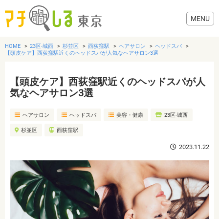
HOME
23区-城西
杉並区
西荻窪駅
ヘアサロン
ヘッドスパ
【頭皮ケア】西荻窪駅近くのヘッドスパが人気なヘアサロン3選
【頭皮ケア】西荻窪駅近くのヘッドスパが人
グルメ
気なヘアサロン3選
ヘアサロン
ヘッドスパ
美容・健康
23区-城西
美容・健康
杉並区
西荻窪駅
歯医者・病院
2023.11.22
おでかけ
生活