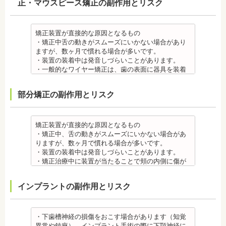
正・マウスピース矯正の副作用とリスク
・装置の装着中は発音しづらいことがあります。
・矯正装置を装着した直後や、ワイヤーを交換した
直後に痛みを感じることがありますが、数日でおさ
まる場合が多いです。また、冷たいものを飲んだと
矯正装置が直接的な原因となるもの
きにしみる「知覚過敏」があらわれる場合がありま
・矯正中舌の動きがスムーズにいかない場合があり
すが、基本的には数日で改善されます。長期間痛む
ますが、数ヶ月で慣れる場合が多いです。
場合は、歯科医師に相談しましょう。
・装置の装着中は発音しづらいことがあります。
金属アレルギー
・一般的なワイヤー矯正は、歯の表面に器具を装着
・多くの場合、矯正装置には金属素材が使用されて
するため、目立ちます。見た目にも矯正をしている
います。金属アレルギーのある方、不安がある方
ことがわかるというリスクがあります。
部分矯正の副作用とリスク
は、皮膚科で行われているパッチテストなどをうけ
・矯正治療中に装置が当たることで頬の内側に傷が
て、アレルギー源を特定し、歯科医師に伝えてくだ
ついたり、口内炎になったり、歯の移動に伴う痛み
さい。矯正装置を装着したあとに、皮膚や口腔の粘
を感じることもありますので、必要に応じワックス
膜にアレルギー症状が起きた場合は、速やかに歯科
で対処する場合やその他の対処策を行う場合があり
矯正装置が直接的な原因となるもの
医師の指示を仰いでください。
ます。
・矯正中、舌の動きがスムーズにいかない場合があ
抜歯・麻酔 ・矯正をしたい箇所に十分なスペースが
・矯正装置を装着した直後や、ワイヤーを交換した
りますが、数ヶ月で慣れる場合が多いです。
ない場合は、抜歯を必要とすることもあります。健
直後に痛みを感じることがありますが、数日でおさ
・装置の装着中は発音しづらいことがあります。
康上問題のない歯を抜歯する場合もあります。
まる場合が多いです。また、冷たいものを飲んだと
・矯正治療中に装置が当たることで頬の内側に傷が
・抜歯する場合は麻酔注射を行います。麻酔薬の中
きにしみる「知覚過敏」があらわれる場合がありま
ついたり、口内炎になったり、歯の移動に伴う痛み
には、成分に心拍数、血圧を上げる作用があるもの
すが、数日で改善されます。長期間痛む場合は、歯
を感じることもありますので、必要に応じワックス
インプラントの副作用とリスク
もあるため、心が起こることもあります。臓や血圧
科医師に相談しましょう。
で対処する場合やその他の対処策を行う場合があり
に問題がある方が使用すると、動悸、血圧上昇を起
金属アレルギー
ます。
こす場合があります。また、麻酔がきいている最中
・矯正装置には、さまざまな金属素材が使用されて
・矯正装置を装着した直後や、ワイヤーを交換した
は、頬を噛んだり、熱いものを飲んだりしてもわか
いるため、金属アレルギーのある方、不安がある方
直後に痛みを感じることがありますが、数日でおさ
・下歯槽神経の損傷をおこす場合があります（知覚
らないため、口腔内を傷つけるリスクがあります。
は、皮膚科で行われているパッチテストをうけて、
まる場合が多いです。また、冷たいものを飲んだと
異常や鈍麻）。インプラント手術の際に下顎神経に