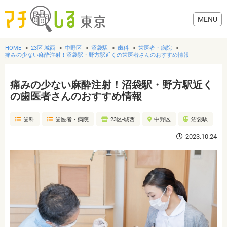
HOME
23区-城西
中野区
沼袋駅
歯科
歯医者・病院
痛みの少ない麻酔注射！沼袋駅・野方駅近くの歯医者さんのおすすめ情報
痛みの少ない麻酔注射！沼袋駅・野方駅近く
グルメ
の歯医者さんのおすすめ情報
歯科
歯医者・病院
23区-城西
中野区
沼袋駅
美容・健康
2023.10.24
歯医者・病院
おでかけ
生活