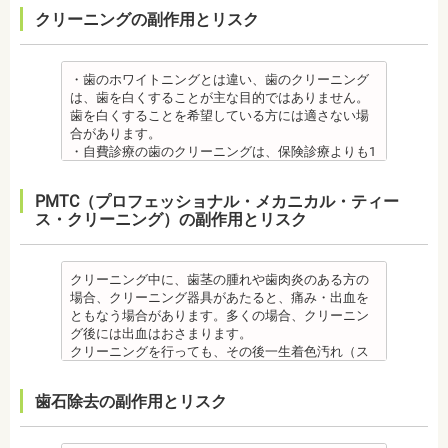
・治療期間が長くかかる場合があります。あごの骨
があります。
【プロフィール】
開かない、食事を噛むときに痛みが出る顎関節症を
、毎日丁寧なブラッシング、歯を清潔にしてリスク
クリーニングの副作用とリスク
・矯正中、虫歯が悪化する場合があります。治療終
に穴をあけて人工の歯根を埋め込み、その上に人工
メタルセラミック
日本歯科大学新潟生命歯学部卒業
発症する場合があります。
を抑えましょう。
了後に虫歯の治療をする場合と器具を一度外して虫
の歯を被せるため、インプラントが骨に接着するま
・メタルセラミック(セラミックボンド)治療は、歯と
新潟大学医歯学総合病院にて研修
他にも自律神経失調症になることもあります。噛み
また、歯科医院で歯をクリーニングすることや、フ
歯の治療を行う場合があります。
でに3ケ月～6ケ月程度の治癒期間を要します。ま
歯茎の境が黒く変色してしまうケースがあります。
都内歯科医院にて勤務
合わせが原因。
ッ素塗布など、歯科医院でのケアも役立ちます。
・矯正治療中、矯正装置の周りなど、ブラッシング
た、インプラントを埋め込む骨の厚みを増やす手術
オールセラミック
・歯のホワイトニングとは違い、歯のクリーニング
その他
・矯正中は、基本的に虫歯や歯周病の治療が行えな
（歯磨き）しにくい部分ができるため、虫歯や歯周
を行う場合、さらに期間を要することになります。
・オールセラミック治療は、本数が多いと費用が高
は、歯を白くすることが主な目的ではありません。
・個人差がありますが子供にとって大きなストレス
いため、矯正前にこれらの治療を終わらせる必要が
炎のリスクが高くなります。間食を控え、矯正治療
・インプラント治療を受けると定期検診、メインテ
額となる場合が多くあります。また、陶器であり強
歯を白くすることを希望している方には適さない場
になる場合があります。装置装着後もしっかりと状
あります。矯正専門の歯科の場合は、一般の歯科で
中に合ったブラッシング指導を歯科医師より受けて
ナンスをし続けなければいけません。人工物である
度は低いため、奥歯には不向きです。前歯でも欠け
合があります。
況を聞いて話し合ってください。
虫歯、歯周病の治療を行う必要もあります。
、毎日丁寧なブラッシング、歯を清潔にしてリスク
インプラントが虫歯になることはありませんが、日
てしまうこともあるため、歯ぎしりのクセがある方
・自費診療の歯のクリーニングは、保険診療よりも1
・矯正中、頭痛、首や肩のこり、強い倦怠感、吐き
治療終了後
を抑えましょう。
ごろから丁寧なメインテナンスが必要となります。
はマウスピースで保護する場合もあります。
度の施術費用が比較的高く、施術時間も長くかかる
気、不眠など不定愁訴が起こることがあります。そ
・矯正終了後に矯正箇所が元に戻る場合もありま
また、歯科医院で歯をクリーニングすることや、フ
また、口の中の衛生状態が悪いと、インプラント周
・保険適用外のつめ物、被せ物もメリットばかりで
可能性があります。
の場合は、鎮痛剤、吐き気止め等、歯科医師の指示
す。
ッ素塗布など、歯科医院でのケアも予防に役立ちま
PMTC（プロフェッショナル・メカニカル・ティー
囲炎という病気にかかる可能性があります。インプ
はなく、デメリットもあるため、検討される方は、
・歯のクリーニングは、歯科医院によって「クリー
のもと服用してください。
・矯正終了して数か月から数年経過するとかみ合わ
す。
ス・クリーニング）の副作用とリスク
ラントの機能をより長く維持するために、定期検診
歯科医師と十分に相談しましょう。
ニング」と書いているところと「PMTC」と書いてい
・治療の経過と治療後の見た目に個人差が大きくあ
せが悪くなる可能性があります。かみ合わせが悪く
・矯正中は、虫歯や歯周病の治療が行えないため矯
が必要となります。
監修医情報 医療法人社団日坂会 理事長 日坂充宏
るところがあります。PMTCは専用の機器が用いられ
らわれる治療です。また、歯科医師との見解の相違
なると、咀嚼障害、頭痛、肩こりを招く事がありま
正前にこれらの治療を終わらせる必要があります。
・インプラント治療は、入れ歯、ブリッジ治療とは
先生
るのに対し、クリーニングは歯科医院によっては歯
も起こりえます。歯科医師とよくご相談ください。
す。
矯正専門の歯科の場合は、一般の歯科で虫歯、歯周
異なり保険適用外となります。
【プロフィール】
石を落とすスケーリングの場合や、PMTCの場合もあ
クリーニング中に、歯茎の腫れや歯肉炎のある方の
・矯正力が強すぎると、歯の根が短くなる「歯根吸
また、かみ合わせのバランスが崩れることで、口が
病の治療を行う必要もあります。
・インプラント治療は、お子様、妊婦の方は受けら
日本大学歯学部卒業
るので、事前に内容を確認されるとよいでしょう。
場合、クリーニング器具があたると、痛み・出血を
収」が起こるリスクが高くなります。
大きく開かない、食事を噛むときに痛みが出る顎関
治療終了後
れません。骨の成長途中になるお子様は、インプラ
日本大学歯学部口腔外科第２講座大学院卒業
監修医情報 医療法人社団日坂会 理事長 日坂充
ともなう場合があります。多くの場合、クリーニン
・歯や骨の状態、歯の動きを妨げる癖があった場
節症を発症する場合があります。他にも自律神経失
・矯正終了後に噛み合わせが悪くなる可能性があり
ント治療はできません。痛み止め、抗生物質等を治
歯学博士（口腔外科学）
宏先生
グ後には出血はおさまります。
合、虫歯や歯周病の発生など、治療計画よりも治療
調症になることもあります。かみ合わせが原因の場
ます。
療に使用するため妊娠中、妊娠の可能性のある方、
日本大学歯学部非常勤講師
【プロフィール】
クリーニングを行っても、その後一生着色汚れ（ス
期間が長くなる場合があります。
合は、かみ合わせの治療を行います。 その他
噛み合わせが悪くなると、咀嚼障害、頭痛、肩こり
授乳中の方は、インプラント治療はお控えくださ
社会福祉法人富士白苑理事
日本大学歯学部卒業
テイン）や歯垢・歯石がつかないわけではありませ
・矯正治療では、歯肉が下がる場合（歯肉退縮）が
・矯正中、頭痛、首や肩のこり、強い倦怠感、吐き
を招く事があります。また、噛み合わせのバランス
い。
日本大学歯学部口腔外科第２講座大学院卒業
ん。クリーニング後にも、日々の生活で再付着しま
あります。特に切歯（せっし：上下前歯各4本）、歯
気、不眠など不定愁訴が起こる場合がありますの
が崩れることで、口が大きく開かない、食事を噛む
・心臓の疾患、骨粗鬆症等、内科的にインプラント
歯石除去の副作用とリスク
歯学博士（口腔外科学）
す。また、歯科のクリーニングだけでは、虫歯や歯
の凸凹が大きい患者様の場合、発症する事がありま
で、鎮痛剤、吐き気止め等、歯科医師の指示のもと
ときに痛みが出る顎関節症を発症する場合がありま
治療に適さないケースもあります。また、普段服薬
日本大学歯学部非常勤講師 社会福祉法人富士白苑理
周病の予防にはなりません。
す。
服用する場合があります。
す。他にも自律神経失調症になることもあります。
している血圧のお薬等も治療に影響する場合があり
事
毎日のブラッシングなどは継続して行う必要があり
・顎の成長に合わせて歯並びを治していくため、一
・治療中と治療後の見た目に個人差が大きくあらわ