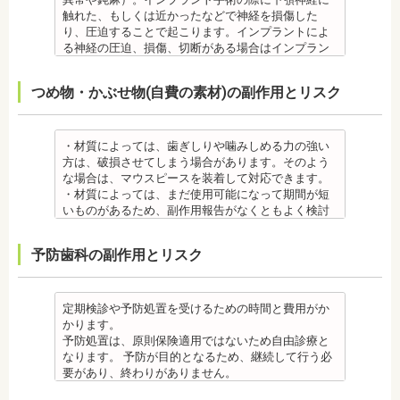
さらに、麻酔によって悪心、嘔吐、アレルギー反応
アレルギー材料を特定し、歯科医師に伝えてくださ
きにしみる「知覚過敏」があらわれる場合がありま
触れた、もしくは近かったなどで神経を損傷した
虫歯・歯周病 ・矯正治療中、矯正装置の周りなど、
い。矯正装置を装着したあとに、皮膚や口腔の粘膜
すが、基本的には数日で改善されます。長期間痛む
り、圧迫することで起こります。インプラントによ
ブラッシング（歯磨き）しにくい部分ができるた
にアレルギー症状が起きた場合は、速やかに歯科医
場合は、歯科医師に相談しましょう。
る神経の圧迫、損傷、切断がある場合はインプラン
め、虫歯や歯周炎のリスクが高くなります。
師の指示を仰いでください。
金属アレルギー
トを撤去します。経過を見る場合や、内服薬で治療
間食を控え、矯正治療中に合ったブラッシング指導
抜歯・麻酔
・矯正装置には、さまざまな金属素材が使用されて
を行うこともあります。
つめ物・かぶせ物(自費の素材)の副作用とリスク
を歯科医師より受けて 、毎日丁寧なブラッシング、
・矯正をしたい箇所に十分なスペースがない場合
いるため、金属アレルギーのある方、不安がある方
・上あごにインプラントを埋める際に、上顎洞を破
歯を清潔にしてリスクを抑えましょう。また、歯科
は、抜歯を必要とする場合もあります。健康上問題
は、皮膚科で行われているパッチテストをうけて、
る場合があります。手術した時に感染が生じると蓄
医院において、歯のクリーニングやフッ素塗布など
のない歯の抜歯の場合もあります。
アレルギー材料を特定し、歯科医師に伝えてくださ
膿症になる場合があります。この場合は、インプラ
のケアをすることも役立ちます。
・抜歯する場合は麻酔注射を行います。麻酔の中に
い。矯正装置を装着したあとに、皮膚や口腔の粘膜
ントを除去する場合もあります。また、蓄膿症の治
・材質によっては、歯ぎしりや噛みしめる力の強い
・矯正中に虫歯が悪化した場合は、矯正終了後に虫
は、成分に心拍数、血圧を上げる作用があるものも
にアレルギー症状が起きた場合は、速やかに歯科医
療には耳鼻咽喉科にて治療が必要な場合もありま
方は、破損させてしまう場合があります。そのよう
歯の治療をする、もしくは、矯正中に器具を一度外
あるため、心臓や血圧に問題がある方が使用する
師の指示を仰いでください。
す。
な場合は、マウスピースを装着して対応できます。
して治療を行う必要が生じることがあります。
と、動悸、血圧上昇を起こす場合があります。ま
抜歯・麻酔
・インプラントは、入れ歯の治療とは異なり、外科
・材質によっては、まだ使用可能になって期間が短
・基本的に、矯正中には虫歯や歯周病の治療が行え
た、頬を噛んでもわからなかったり、熱いものを飲
・矯正をしたい箇所に十分なスペースがない場合
手術を行う必要があります。手術により今までは何
いものがあるため、副作用報告がなくともよく検討
ません。そのため矯正前にこれらの治療を終わらせ
んでもわからないため、口腔内を傷つけるリスクが
は、抜歯を必要とする場合もあります。健康上問題
の問題もなかった神経や血管などにも手を加えるこ
する必要があります。
る必要があります。矯正を専門とする歯科医院の場
あります。
のない歯の抜歯の場合もあります。抜歯する場合は
とがあるためリスクがあります。また、手術自体受
ジルコニア
合は、一般的な歯科医院で、事前に虫歯、歯周病の
予防歯科の副作用とリスク
さらに、麻酔によって悪心、嘔吐、アレルギー反応
痛みを感じることもありますので、歯科医師の判断
けられない場合もあります。免疫力や抵抗力が低下
・ジルコニア自体が割れてしまうのではなく、表面
治療を行う必要があることもあります。
が起こることもあります。
のもと麻酔を行うこともあります。麻酔の中には、
しやすく、歯周病の発生リスクの高いとされる糖尿
を覆っているポーセレンというセラミックが割れて
治療終了後
虫歯・歯周病
成分に心拍数、血圧を上げる作用があるものもある
病の方、口腔内の衛生状態の悪い方や、あごの骨が
しまうことのほうが多くあります。
・矯正終了後に矯正箇所が元に戻る場合もありま
・矯正中、虫歯が悪化する場合があります。治療終
ため、心臓や血圧に問題がある方が使用すると、動
足りない方、喫煙者の方は、事前に生活習慣の改
原因のひとつとしては、ポーセレンというセラミッ
定期検診や予防処置を受けるための時間と費用がか
す。その程度に個人差があります。
了後に虫歯の治療をする場合と器具を一度外して虫
悸、血圧上昇を起こす場合があります。また、頬を
善、治療が必要となる場合があります。
クとジルコニアの密着度が、セラミック同士との場
かります。
・矯正終了して数か月から数年経過すると噛み合わ
歯の治療を行う場合があります。
噛んでもわからなかったり、熱いものを飲んでもわ
・インプラント術後すぐには違和感があったり、痛
合や金属とセラミックとの場合に比べて、若干弱い
予防処置は、原則保険適用ではないため自由診療と
せが悪くなる可能性があります。噛み合わせが悪く
・矯正治療中、矯正装置の周りなど、ブラッシング
からないため、口腔内を傷つけるリスクがありま
み、腫れ、出血などが発生する場合がありますが、
場合があるからです。他にも、激しい歯ぎしりをす
なります。 予防が目的となるため、継続して行う必
なると、咀嚼障害の場合は、噛み合わせの治療を行
（歯磨き）しにくい部分ができるため、虫歯や歯周
す。さらに、麻酔によって悪心、嘔吐、アレルギー
これらの症状の多くについては一時的なもので、多
る人の場合、どうしてもセラミックの部分はジルコ
要があり、終わりがありません。
います、頭痛、肩こりを招く事があります。また、
炎のリスクが高くなります。間食を控え、矯正治療
反応が起こることもあります。
くの場合2～3日で治まります。
ニアよりも強度が落ちるので、割れてしまうケース
監修医情報 菊地由利佳先生
噛み合わせのバランスが崩れることで、口が大きく
中に合ったブラッシング指導を歯科医師より受けて
虫歯・歯周病