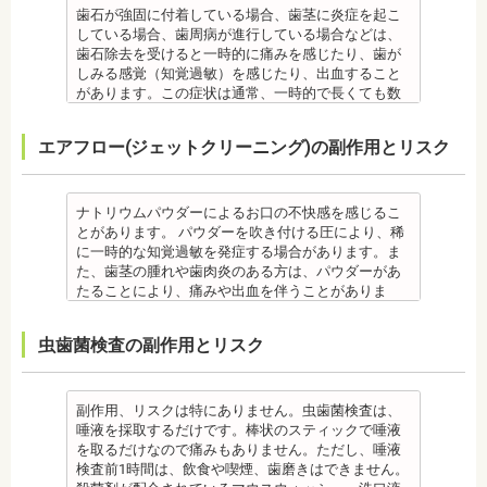
噛み合わせが原因の場合は、噛み合わせの治療を行
ます。治療相談時に申告してください。
ます。
歯石が強固に付着している場合、歯茎に炎症を起こ
時的に歯並びが悪い状態になることもあります。
れる治療です。また、歯科医師との見解の相違も起
います。
・歯がない箇所のリカバリー治療ですが、その欠損
備考
している場合、歯周病が進行している場合などは、
・大人になってから再度矯正が必要になることがあ
こりえます。歯科医師とよくご相談ください。
・矯正終了後に矯正箇所が元に戻る場合もありま
箇所のみの治療ではなく、全体のかみ合わせを提案
自宅で、歯磨きをしていても、落とすことの出来な
歯石除去を受けると一時的に痛みを感じたり、歯が
ります。
・矯正力が強すぎると、歯の根が短くなる「歯根吸
す。
してくれる方針を選択するとよいでしょう。
い汚れや、歯石の元となる歯垢・バイオフィルムを
しみる感覚（知覚過敏）を感じたり、出血すること
・定期的な通院などにご協力いただけない場合、治
収」が起こるリスクが高くなります。
その他
・手術ではありますが、麻酔を行うため、手術中に
歯科で専門の機器・技術によって除去する技術で
があります。この症状は通常、一時的で長くても数
療の結果に差が出る場合があります。
・歯や骨の状態、歯の動きを妨げる癖があった場
・治したい部分の一部の歯並びにのみ対応できま
痛みを感じることは基本的にありません。
す。
日で落ち着いてなくなります。
・個人差により治療期間が数年かかることがありま
合、虫歯や歯周病の発生など、治療計画よりも治療
す。全体の噛み合わせが整っていない場合は、治療
監修医情報 医療法人社団日坂会 理事長 日坂充宏
クリーニング後にフッ素塗布を行えば、より虫歯予
また、歯石除去に使われる機器は、治療中、高音が
す。
期間が長くなる場合があります。
を進めることができない場合もあります。
先生
エアフロー(ジェットクリーニング)の副作用とリスク
防に効果的です。
鳴り響きます。機器は歯石が多い人、広範囲に歯石
・固いものが一時的に噛めなくなることがありま
・矯正治療では、歯肉が下がる場合（歯肉退縮）が
・矯正中、頭痛、首や肩のこり、強い倦怠感、吐き
【プロフィール】
監修医情報 菊地由利佳先生
が付いている人に使われるのですが、高音が苦手な
す。また、ガムや餅など、装置に引っかかるものが
あります。特に切歯（せっし：上下前歯各4本）、歯
気、不眠など不定愁訴が起こる場合がありますの
日本大学歯学部卒業
【プロフィール】
人は音を我慢する必要があります。
食べられなくなることもあります。
の凸凹が大きい患者様の場合、発症する事がありま
で、鎮痛剤、吐き気止め等、歯科医師の指示のもと
日本大学歯学部口腔外科第２講座大学院卒業
日本歯科大学新潟生命歯学部卒業
備考
・装置が壊れることがあります。その際は歯科医師
ナトリウムパウダーによるお口の不快感を感じるこ
す。
服用する場合があります。
歯学博士（口腔外科学）
新潟大学医歯学総合病院にて研修
歯石とは、歯垢が石のように固くなって歯と歯の間
に相談してください。
とがあります。 パウダーを吹き付ける圧により、稀
・個人差により治療期間が数年かかることがありま
・治療中と治療後の見た目に個人差が大きくあらわ
日本大学歯学部非常勤講師
都内歯科医院にて勤務
や歯の表面、歯茎と歯の隙間などにこびりついたも
・個人差がありますが、矯正装置にかなりのストレ
に一時的な知覚過敏を発症する場合があります。ま
す。
れる治療です。また、歯科医師との見解の相違も起
社会福祉法人富士白苑理事
のです。唾液腺開口部の近くにある歯に特に着きや
スを受ける患者さんもいます。
た、歯茎の腫れや歯肉炎のある方は、パウダーがあ
・固いものが一時的に噛めなくなります。また、ガ
こりえます。歯科医師とよくご相談ください。
すく、具体的には「下の前歯の裏側」や「上の奥歯
・矯正中は、器具を装着するため、食べかすが詰ま
たることにより、痛みや出血を伴うことがありま
ムや餅など、装置に引っかかるものが食べられなく
・矯正力が強すぎると、歯の根が短くなる「歯根吸
の外側」によく見られます。
りやすく虫歯、歯周病を招きやすくなります。（矯
す。多くの場合、すぐに出血はおさまり、数日で治
なることもあります。
収」が起こるリスクが高くなります。
歯石になると自宅でのブラッシングで取ることはで
正器具をつけている箇所の虫歯は、基本的に矯正終
癒します。 ケースによっては、完全に汚れを落とし
・装置が壊れることがあります。その際は歯科医院
・歯や骨の状態、歯の動きを妨げる癖があった場
虫歯菌検査の副作用とリスク
きません。
了まで治療できません。）
きれない場合があります。
を受診してください。
合、虫歯や歯周病の発生など、治療計画よりも治療
なお、歯垢とは口腔内に常在している細菌の塊で歯
・虫歯や歯周炎が発生すると一旦、装置を取り外し
また、エアフローは外来性の着色は落としますが、
・個人差があり、かなりのストレスを受ける患者さ
期間が長くなる場合があります。
石の前段階です。歯垢の段階であれば歯ブラシで簡
て歯科医院で治療をする場合もあります。
本来の歯の色自体は白くできません。歯自体を白く
んもいます。
・矯正治療では、歯肉が下がる場合（歯肉退縮）が
単に取り除くことができますが、沈着したまま時間
・患者様が、取り外しできる矯正装置や補助装置の
したい場合にはホワイトニングが有効です。 着色汚
・矯正中は、器具を装着するため、食べかすが詰ま
副作用、リスクは特にありません。虫歯菌検査は、
あります。特に切歯（せっし：上下前歯各4本）、歯
が経過すると歯石になって歯周病を進行させてしま
装着時間を守っていなかったり、定期的な来院がで
れはエアフロー後に再付着することもあります。継
りやすく虫歯、歯周病を招きやすくなります。（矯
唾液を採取するだけです。棒状のスティックで唾液
の凸凹が大きい患者様の場合、発症する事がありま
います。歯科での歯石除去は、専門の機器を使用
きなかったりした場合は、治療期間が延びる可能性
続的効果を得るには、定期的な施術が必要です。
正器具をつけている箇所の虫歯治療は、基本的に矯
を取るだけなので痛みもありません。ただし、唾液
す。
し、歯石を取り除くことができます。
があります。
エアフローは、着色を落とす審美目的として行われ
正終了まで治療できません。）
検査前1時間は、飲食や喫煙、歯磨きはできません。
・個人差により治療期間が数年かかることがありま
歯石を取り除けば、歯周病の治療となり歯のぐらつ
・特殊な噛み合わせ、骨の硬さ、歯のかたちの場合
るため、健康保険の適用外となり自由診療となりま