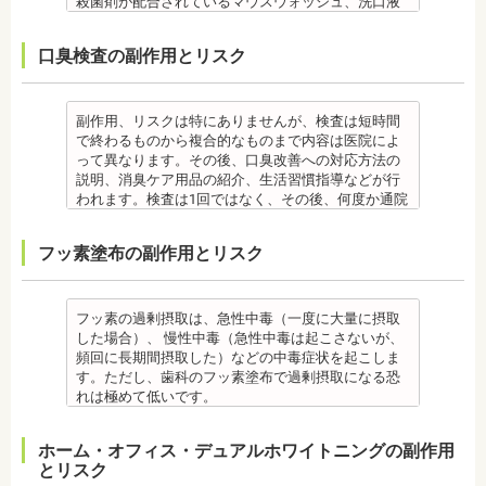
・虫歯や歯周炎が発生すると一旦、装置を取り外し
殺菌剤が配合されているマウスウォッシュ、洗口液
す。
き、歯茎の出血、口臭などが改善できます。
は、治療期間が長くなる場合があります。
す。 妊娠中、放射線治療中、呼吸器疾患、ナトリウ
て歯科医院で治療をする場合もあります。
なども、検査前12時間は使用できません。 運動も唾
・固いものが一時的に噛めなくなります。また、ガ
監修医情報 菊地由利佳先生
・舌で歯を押す癖など、歯並びに悪影響をあたえる
ム摂取制限が必要な人など、安全性を考慮し、エア
・患者様が、取り外しできる矯正装置や補助装置の
液の分泌量に影響があるので検査前は行えません。
ムや餅など、装置に引っかかるものが食べられなく
口臭検査の副作用とリスク
【プロフィール】
癖が改善されない場合は、治療期間が延びることが
フローを受けられない人もいます。
装着時間を守っていなかったり、定期的な来院がで
また検査1ヶ月以内に抗生物質を使用している場合も
なることもあります。
日本歯科大学新潟生命歯学部卒業
あります。
備考
きなかった場合は、治療期間が延びる場合がありま
正確な結果が出ないことがあるので時期を延ばす場
・装置が壊れることがあります。その際は歯科医院
新潟大学医歯学総合病院にて研修 都内歯科医院にて
・矯正治療で歯を動かして歯並びを整える「動的治
エアフローは、歯面清掃を行う機器です。細かなパ
す。
合もあります。健康保険の適用外となり自由診療と
を受診してください。
勤務
療」を終えて歯並びが改善されても、まだ歯が元の
ウダー粒子をジェット噴射で歯に吹き付け、歯にこ
・特殊な噛み合わせ、骨の硬さ、歯のかたちの場合
なります。
・個人差があり、かなりのストレスを受ける患者様
副作用、リスクは特にありませんが、検査は短時間
位置に戻ろうとする傾向があるため、一定期間動か
びりついた汚れを落とすことができます。
は、治療期間が長くなる場合があります。
備考
もいます。
で終わるものから複合的なものまで内容は医院によ
した歯を正しい位置にとどめておく保定が必要で
歯科で主に歯の着色やタバコのヤニ除去の用途とし
・舌で歯を押す癖や、歯並びに悪影響をあたえる癖
ご自身の唾液の量、性質、虫歯の原因菌の量を知
・矯正中は、器具を装着するため、食べかすが詰ま
って異なります。その後、口臭改善への対応方法の
す。歯の位置が安定するまでの保定期間には個人差
て使われていますが、歯周ポケット内の歯周病の細
が改善されない方は、治療期間が延びる場合があり
り、虫歯予防とセルフケア強化を目的とした検査で
りやすく虫歯、歯周病を招きやすくなります。（矯
説明、消臭ケア用品の紹介、生活習慣指導などが行
があるので、治療後も歯科医師の指示を守ってくだ
菌除去にも効果があります。
ます。
す。
正器具をつけている箇所の虫歯治療は、基本的に矯
われます。検査は1回ではなく、その後、何度か通院
さい。
監修医情報 菊地由利佳先生
・矯正治療で歯を動かして歯並びを整える「動的治
[虫歯菌検査で確認できる内容] (例)
正終了まで治療できません。）
が必要となる場合があります。
監修医情報 医療法人社団日坂会 理事長 日坂充宏
【プロフィール】
療」を終えて歯並びが改善されても、まだ歯が元の
・虫歯菌の数が少ないのか多いのか
・虫歯や歯周炎が発生すると一旦、装置を取り外し
健康保険の適用外となり自由診療となります。
フッ素塗布の副作用とリスク
先生
日本歯科大学新潟生命歯学部卒業
位置に戻ろうとする傾向があるため、一定期間動か
・酸性度（酸性になる程歯が溶けやすい）
て歯科医院で治療をする場合もあります。
備考
【プロフィール】
新潟大学医歯学総合病院にて研修
した歯をとどめておく保定が必要です。歯の位置が
・緩衝能・白血球・タンパク質・口の中の清潔度 ま
・患者様が、取り外しできる矯正装置や補助装置の
口臭は、体調や病気と関わりがあることも多く、口
日本大学歯学部卒業
都内歯科医院にて勤務
安定するまでの保定期間には個人差があるので、治
た、よく噛んでいるか、甘いものを摂る頻度なども
装着時間を守っていなかったり、定期的な来院がで
臭で悩んでいる場合はその関連性も合わせて検査が
日本大学歯学部口腔外科第２講座大学院卒業
療後も歯科医師の指示を守ってください。
同時に確認します。
きなかった場合は、治療期間が延びる場合がありま
必要です。また、よく食べる食べ物、ブラッシング
フッ素の過剰摂取は、急性中毒（一度に大量に摂取
歯学博士（口腔外科学）
・矯正終了後に矯正箇所が元に戻る場合もありま
監修医情報 菊地由利佳先生
す。
不足、喫煙や飲酒などが影響する場合もあるので、
した場合）、 慢性中毒（急性中毒は起こさないが、
日本大学歯学部非常勤講師
す。
【プロフィール】
・特殊な噛み合わせ、骨の硬さ、歯のかたちの場合
原因がわかれば口臭軽減に向けて指導が行われま
頻回に長期間摂取した）などの中毒症状を起こしま
社会福祉法人富士白苑理事
監修医情報 医療法人社団日坂会 理事長 日坂充宏
日本歯科大学新潟生命歯学部卒業
は、治療期間が長くなる場合があります。
す。
す。ただし、歯科のフッ素塗布で過剰摂取になる恐
先生
新潟大学医歯学総合病院にて研修
・舌で歯を押す癖や、歯並びに悪影響をあたえる癖
監修医情報 菊地由利佳先生
れは極めて低いです。
【プロフィール】 日本大学歯学部卒業
都内歯科医院にて勤務
が改善されない方は、治療期間が延びる場合があり
【プロフィール】
また、歯の形成期に過度にフッ素を摂取すると歯の
日本大学歯学部口腔外科第２講座大学院卒業
ます。
日本歯科大学新潟生命歯学部卒業
フッ素症（斑状歯）が発生する場合があります。
ホーム・オフィス・デュアルホワイトニングの副作用
歯学博士（口腔外科学）
・矯正治療で歯を動かして歯並びを整える「動的治
新潟大学医歯学総合病院にて研修
（過剰摂取）推定中毒量は、5歳児（体重18Kg）が
とリスク
日本大学歯学部非常勤講師
療」を終えて歯並びが改善されても、まだ歯が元の
都内歯科医院にて勤務
週5回法のフッ化物洗口液（0.05％フッ化ナトリウム