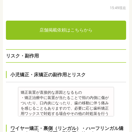
15:49現在
店舗掲載依頼はこちらから
リスク・副作用
小児矯正・床矯正の副作用とリスク
矯正装置が直接的な原因となるもの
・矯正治療中に装置が当たることで頬の内側に傷が
ついたり、口内炎になったり、歯の移動に伴う痛み
を感じることもありますので、必要に応じ歯科矯正
用ワックスで対処する場合やその他の対処策を行う
場合があります。
・舌の動きがスムーズにいかない場合があります
ワイヤー矯正・裏側（リンガル）・ハーフリンガル矯
が、数ヶ月で慣れることが多いです。