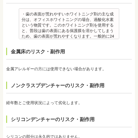
社会福祉法人富士白苑理事
位置に戻ろうとする傾向があるため、一定期間動か
溶液）を40人分一度に飲んだ場合に到達（厚生労働
した歯をとどめておく保定が必要です。歯の位置が
省 フッ化物の急性中毒量 e-ヘルスネット）
安定するまでの保定期間には個人差があるので、治
また、フッ素を塗った場合でも、ブラッシング不足
・歯の表面が荒れやすいホワイトニング剤の主な成
療後も歯科医師の指示を守ってください。
や磨き残しがあれば虫歯はできてしまいます。フッ
分は、オフィスホワイトニングの場合、過酸化水素
監修医情報 医療法人社団日坂会 理事長 日坂充宏
素は虫歯ができにくくなるだけで、通常の歯ブラ
という物質です。このホワイトニング剤を使用する
先生
シ、歯間掃除などは必要です。
と、普段は歯の表面にある保護膜を溶かしてしまう
【プロフィール】
備考 フッ素を塗布して、歯をコーティングし虫歯に
ため、歯の表面が荒れやすくなります。一般的に24
日本大学歯学部卒業
強い歯にする予防歯科処置です。もともとフッ素は
～48時間程度で保護膜はもとに戻りますが、その間
日本大学歯学部口腔外科第２講座大学院卒業
体内に存在している物質の一つなので安心して使用
は特に注意が必要です。
金属床のリスク・副作用
歯学博士（口腔外科学）
することが可能です。特に、塗布する時期に制限が
・ホワイトニング剤の影響で知覚過敏がおこるケー
日本大学歯学部非常勤講師
ないため、生えたての乳歯にも塗布することが可能
スがあります。薬剤が歯の神経に強い刺激を与えて
社会福祉法人富士白苑理事
です。
しまうため、神経が敏感になりやすいのです。オフ
金属アレルギーの方には使用できない場合があります。
監修医情報 菊地由利佳先生
ィスホワイトニングで使用する薬剤はホームホワイ
【プロフィール】
トニングのものより濃度が高いため、より知覚過敏
日本歯科大学新潟生命歯学部卒業
になりやすい傾向があります。
ノンクラスプデンチャーのリスク・副作用
新潟大学医歯学総合病院にて研修
・歯科で行うホワイトニングでも1回の施術で思った
都内歯科医院にて勤務
ような白さに仕上がらないことがあります。また、
個人の歯の特徴により色ムラが出ることがありま
経年数とご使用状況によって劣化します。
す。歯の厚みの違いやホワイトニングの作用が出に
くい部分があることなどにより、想定した白さや均
一な白さにならないことがあるのです。これは、常
シリコンデンチャーのリスク・副作用
に起こるということではなく、個人差が大きいた
め、実際のところは施術をしてみないと分からない
と言わざるを得ません。しかし、ホワイトニングを
続けていくことで目立たなくなることが多いです。
シリコンの部分は永久的ではありません。