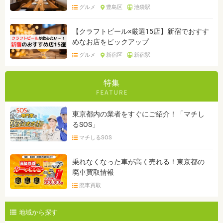
グルメ
豊島区
池袋駅
【クラフトビール×厳選15店】新宿でおすす
めなお店をピックアップ
グルメ
新宿区
新宿駅
特集
東京都内の業者をすぐにご紹介！「マチし
るSOS」
マチしるSOS
乗れなくなった車が高く売れる！東京都の
廃車買取情報
廃車買取
地域から探す