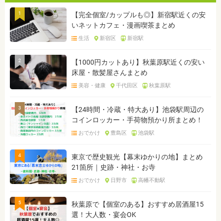
1
【完全個室/カップルも◎】新宿駅近くの安
いネットカフェ・漫画喫茶まとめ
生活
新宿区
新宿駅
2
【1000円カットあり】秋葉原駅近くの安い
床屋・散髪屋さんまとめ
美容・健康
千代田区
秋葉原駅
3
【24時間・冷蔵・特大あり】池袋駅周辺の
コインロッカー・手荷物預かり所まとめ！
おでかけ
豊島区
池袋駅
4
東京で歴史観光【幕末ゆかりの地】まとめ
21箇所｜史跡・神社・お寺
おでかけ
日野市
高幡不動駅
5
秋葉原で【個室のある】おすすめ居酒屋15
選！大人数・宴会OK