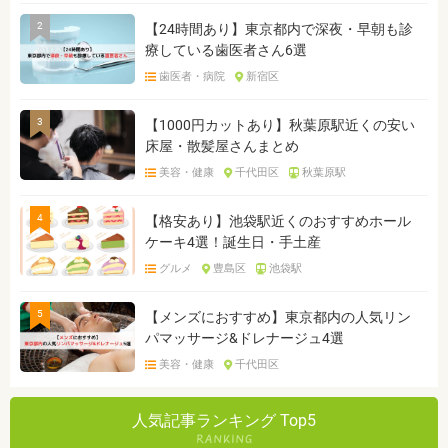
2
【24時間あり】東京都内で深夜・早朝も診
療している歯医者さん6選
歯医者・病院
新宿区
3
【1000円カットあり】秋葉原駅近くの安い
床屋・散髪屋さんまとめ
美容・健康
千代田区
秋葉原駅
4
【格安あり】池袋駅近くのおすすめホール
ケーキ4選！誕生日・手土産
グルメ
豊島区
池袋駅
5
【メンズにおすすめ】東京都内の人気リン
パマッサージ&ドレナージュ4選
美容・健康
千代田区
人気記事ランキング Top5