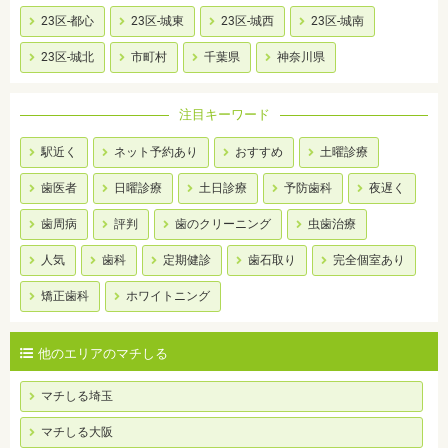
23区-都心
23区-城東
23区-城西
23区-城南
23区-城北
市町村
千葉県
神奈川県
注目キーワード
駅近く
ネット予約あり
おすすめ
土曜診療
歯医者
日曜診療
土日診療
予防歯科
夜遅く
歯周病
評判
歯のクリーニング
虫歯治療
人気
歯科
定期健診
歯石取り
完全個室あり
矯正歯科
ホワイトニング
他のエリアのマチしる
マチしる埼玉
マチしる大阪