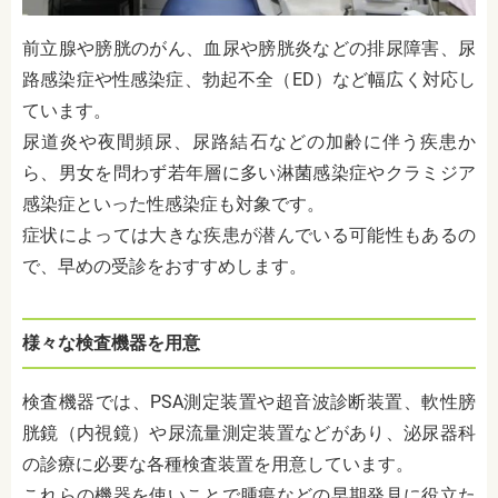
前立腺や膀胱のがん、血尿や膀胱炎などの排尿障害、尿
路感染症や性感染症、勃起不全（ED）など幅広く対応し
ています。
尿道炎や夜間頻尿、尿路結石などの加齢に伴う疾患か
ら、男女を問わず若年層に多い淋菌感染症やクラミジア
感染症といった性感染症も対象です。
症状によっては大きな疾患が潜んでいる可能性もあるの
で、早めの受診をおすすめします。
様々な検査機器を用意
検査機器では、PSA測定装置や超音波診断装置、軟性膀
胱鏡（内視鏡）や尿流量測定装置などがあり、泌尿器科
の診療に必要な各種検査装置を用意しています。
これらの機器を使いことで腫瘍などの早期発見に役立た