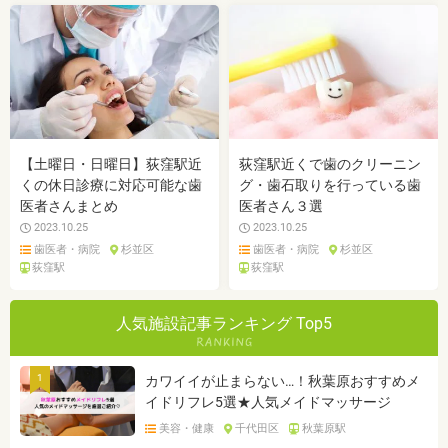
【土曜日・日曜日】荻窪駅近
荻窪駅近くで歯のクリーニン
くの休日診療に対応可能な歯
グ・歯石取りを行っている歯
医者さんまとめ
医者さん３選
2023.10.25
2023.10.25
歯医者・病院
杉並区
歯医者・病院
杉並区
荻窪駅
荻窪駅
人気施設記事ランキング Top5
1
カワイイが止まらない…！秋葉原おすすめメ
イドリフレ5選★人気メイドマッサージ
美容・健康
千代田区
秋葉原駅