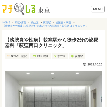
HOME
23区-城西
杉並区
荻窪駅
歯医者・病院
【膀胱炎や性病】荻窪駅から徒歩2分の泌尿器科「荻窪西口クリニック」
【膀胱炎や性病】荻窪駅から徒歩2分の泌尿
グルメ
器科「荻窪西口クリニック」
歯医者・病院
23区-城西
杉並区
荻窪駅
美容・健康
2023.10.25
歯医者・病院
おでかけ
生活