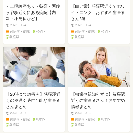
＜土曜診療あり＞荻窪・阿佐
【白い歯】荻窪駅近くでホワ
ヶ谷駅近くにある病院【内
イトニング！おすすめ歯医者
科・小児科など】
さん5選
2023.10.24
2023.10.24
歯医者・病院
杉並区
歯医者・病院
杉並区
荻窪駅
荻窪駅
【20時まで診療も】荻窪駅近
【虫歯や親知らずに】荻窪駅
くの夜遅く受付可能な歯医者
近くの歯医者さん！おすすめ
さんまとめ
情報まとめ
2023.10.24
2023.10.25
歯医者・病院
杉並区
歯医者・病院
杉並区
荻窪駅
荻窪駅