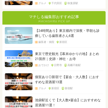
グルメ
千代田区
秋葉原駅
マチしる編集部おすすめ記事
【24時間あり】東京都内で深夜・早朝も診
療している歯医者さん6選
歯医者・病院
新宿区
東京で歴史観光【幕末ゆかりの地】まとめ
21箇所｜史跡・神社・お寺
おでかけ
日野市
高幡不動駅
個室あり◎新宿で【宴会・大人数】におす
すめな居酒屋13選
グルメ
新宿区
新宿駅
池袋駅近くで【大人数×宴会】におすすめな
居酒屋11選！