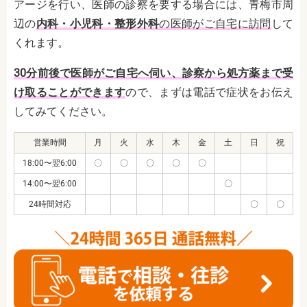
アージを行い、医師の診察を要する場合には、青梅市周
辺の
内科・小児科・整形外科
の医師がご自宅に訪問
して
くれます。
30分前後で医師がご自宅へ伺い、診察から処方薬まで受
け取ることができます
ので、まずは電話で症状をお伝え
してみてください。
営業時間
月
火
水
木
金
土
日
祝
18:00〜翌6:00
〇
〇
〇
〇
〇
14:00〜翌6:00
〇
24時間対応
〇
〇