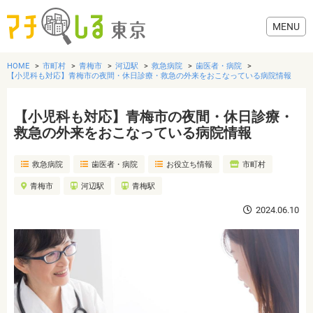
HOME
市町村
青梅市
河辺駅
救急病院
歯医者・病院
【小児科も対応】青梅市の夜間・休日診療・救急の外来をおこなっている病院情報
【小児科も対応】青梅市の夜間・休日診療・
グルメ
救急の外来をおこなっている病院情報
救急病院
歯医者・病院
お役立ち情報
市町村
美容・健康
青梅市
河辺駅
青梅駅
歯医者・病院
2024.06.10
おでかけ
生活