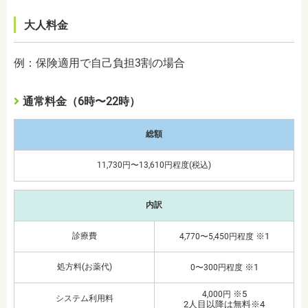
大人料金
例：保険適用で自己負担3割の場合
通常料金（6時〜22時）
総額
11,730円〜13,610円程度(税込)
内訳
診療費
※1
4,770〜5,450円程度
処方料(お薬代)
※1
0〜300円程度
※5
4,000円
システム利用料
2人目以降は無料※4