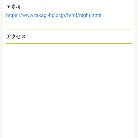
▼参考
https://www.takagi-hp.or.jp/html/night.html
アクセス