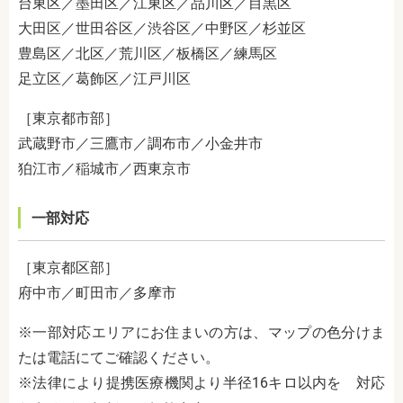
台東区／墨田区／江東区／品川区／目黒区
大田区／世田谷区／渋谷区／中野区／杉並区
豊島区／北区／荒川区／板橋区／練馬区
足立区／葛飾区／江戸川区
［東京都市部］
武蔵野市／三鷹市／調布市／小金井市
狛江市／稲城市／西東京市
一部対応
［東京都区部］
府中市／町田市／多摩市
※一部対応エリアにお住まいの方は、マップの色分けま
たは電話にてご確認ください。
※法律により提携医療機関より半径16キロ以内を 対応