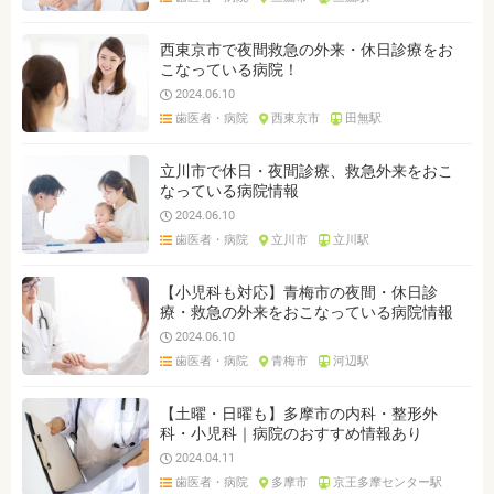
西東京市で夜間救急の外来・休日診療をお
こなっている病院！
2024.06.10
歯医者・病院
西東京市
田無駅
立川市で休日・夜間診療、救急外来をおこ
なっている病院情報
2024.06.10
歯医者・病院
立川市
立川駅
【小児科も対応】青梅市の夜間・休日診
療・救急の外来をおこなっている病院情報
2024.06.10
歯医者・病院
青梅市
河辺駅
【土曜・日曜も】多摩市の内科・整形外
科・小児科｜病院のおすすめ情報あり
2024.04.11
歯医者・病院
多摩市
京王多摩センター駅