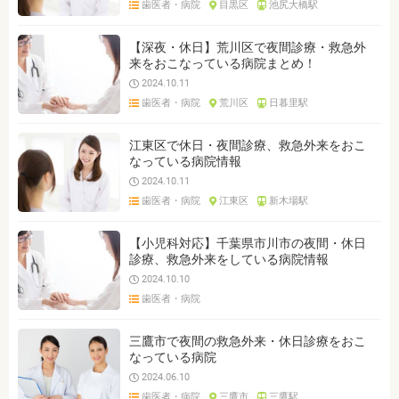
歯医者・病院
目黒区
池尻大橋駅
ジャンルを選ぶ
※複数選択可能です
【深夜・休日】荒川区で夜間診療・救急外
来をおこなっている病院まとめ！
クリア
検索
2024.10.11
歯医者・病院
荒川区
日暮里駅
江東区で休日・夜間診療、救急外来をおこ
なっている病院情報
2024.10.11
歯医者・病院
江東区
新木場駅
【小児科対応】千葉県市川市の夜間・休日
診療、救急外来をしている病院情報
2024.10.10
歯医者・病院
三鷹市で夜間の救急外来・休日診療をおこ
なっている病院
2024.06.10
歯医者・病院
三鷹市
三鷹駅