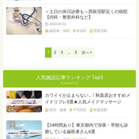
＜土日の休日診療も＞西荻窪駅近くの病院
【内科・整形外科など】
2024.03.22
歯医者・病院
杉並区
西荻窪駅
1
2
3
…
5
次へ >
人気施設記事ランキング Top5
1
カワイイが止まらない…！秋葉原おすすめメ
イドリフレ5選★人気メイドマッサージ
美容・健康
千代田区
秋葉原駅
2
【24時間あり】東京都内で深夜・早朝も診
療している歯医者さん6選