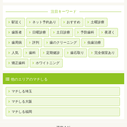
注目キーワード
駅近く
ネット予約あり
おすすめ
土曜診療
歯医者
日曜診療
土日診療
予防歯科
夜遅く
歯周病
評判
歯のクリーニング
虫歯治療
人気
歯科
定期健診
歯石取り
完全個室あり
矯正歯科
ホワイトニング
他のエリアのマチしる
マチしる埼玉
マチしる大阪
マチしる福岡