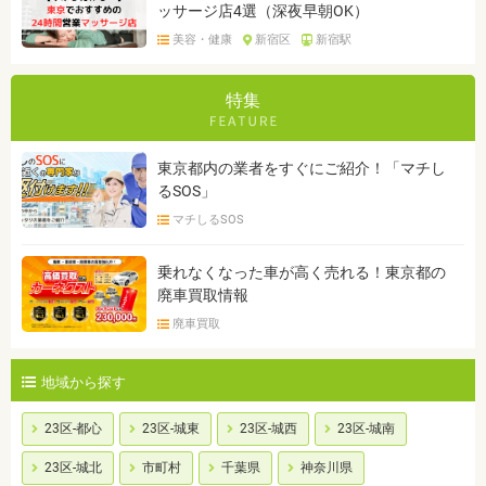
ッサージ店4選（深夜早朝OK）
美容・健康
新宿区
新宿駅
特集
東京都内の業者をすぐにご紹介！「マチし
るSOS」
マチしるSOS
乗れなくなった車が高く売れる！東京都の
廃車買取情報
廃車買取
地域から探す
23区-都心
23区-城東
23区-城西
23区-城南
23区-城北
市町村
千葉県
神奈川県