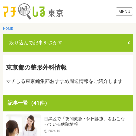
HOME
絞り込んで記事をさがす
グルメ
東京都の整形外科情報
美容・健康
マチしる東京編集部おすすめ周辺情報をご紹介します
歯医者・病院
記事一覧（41件）
おでかけ
カテゴリを選ぶ
目黒区で「夜間救急・休日診療」をおこな
すべて
グルメ
美容・健康
歯医者・病院
おでかけ
っている病院情報
生活
2024.10.11
生活
お役立ち情報