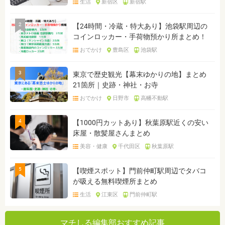
生活
新宿区
新宿駅
2
【24時間・冷蔵・特大あり】池袋駅周辺の
コインロッカー・手荷物預かり所まとめ！
おでかけ
豊島区
池袋駅
3
東京で歴史観光【幕末ゆかりの地】まとめ
21箇所｜史跡・神社・お寺
おでかけ
日野市
高幡不動駅
4
【1000円カットあり】秋葉原駅近くの安い
床屋・散髪屋さんまとめ
美容・健康
千代田区
秋葉原駅
5
【喫煙スポット】門前仲町駅周辺でタバコ
が吸える無料喫煙所まとめ
生活
江東区
門前仲町駅
マチしる編集部おすすめ記事