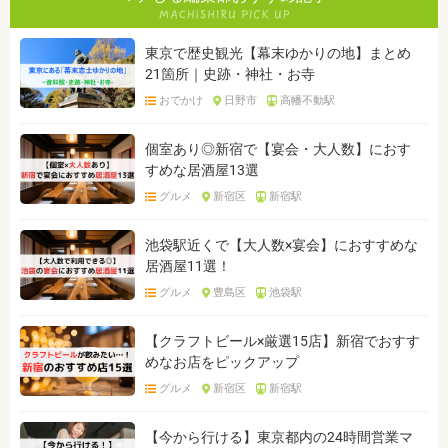
東京で歴史観光【幕末ゆかりの地】まとめ
21箇所｜史跡・神社・お寺
おでかけ
日野市
高幡不動駅
個室あり◎新宿で【宴会・大人数】におす
すめな居酒屋13選
グルメ
新宿区
新宿駅
池袋駅近くで【大人数×宴会】におすすめな
居酒屋11選！
グルメ
豊島区
池袋駅
【クラフトビール×厳選15店】新宿でおすす
めなお店をピックアップ
グルメ
新宿区
新宿駅
【今から行ける】東京都内の24時間営業マ