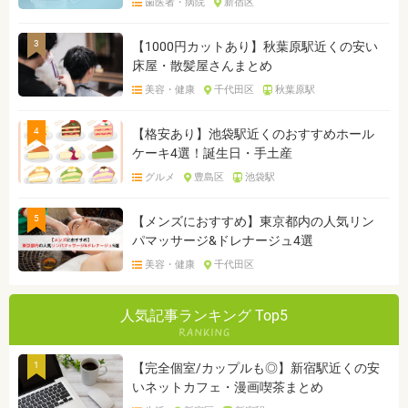
歯医者・病院
新宿区
3
【1000円カットあり】秋葉原駅近くの安い
床屋・散髪屋さんまとめ
美容・健康
千代田区
秋葉原駅
4
【格安あり】池袋駅近くのおすすめホール
ケーキ4選！誕生日・手土産
グルメ
豊島区
池袋駅
5
【メンズにおすすめ】東京都内の人気リン
パマッサージ&ドレナージュ4選
美容・健康
千代田区
人気記事ランキング Top5
1
【完全個室/カップルも◎】新宿駅近くの安
いネットカフェ・漫画喫茶まとめ