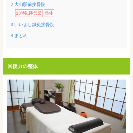
2
大山駅前接骨院
20時以降営業
整体
3
いいよし鍼灸接骨院
4
まとめ
回復力の整体