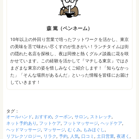
森 篤（ペンネーム）
10年以上の外回り営業で培ったフットワークを活かし、東京
の美味を舌で味わい尽くすのが生きがい！ランチタイムは街
の隠れた名店を探検し、夜は同僚と熱くグルメ談義に花を咲
かせています。この経験を活かして『マチしる東京』ではさ
まざまな東京の姿を惜しみなくご紹介します！「知らなかっ
た」「そんな場所があるんだ」といった情報を皆様にお届け
していきます！
タグ：
オールハンド
おすすめ
クーポン
サロン
ストレッチ
ネット予約あり
フットケア
フットマッサージ
ヘッドケア
ヘッドマッサージ
マッサージ
むくみ
もみほぐし
リフレクソロジー
リラク
予約
人気
口コミ
土日営業
夜遅く