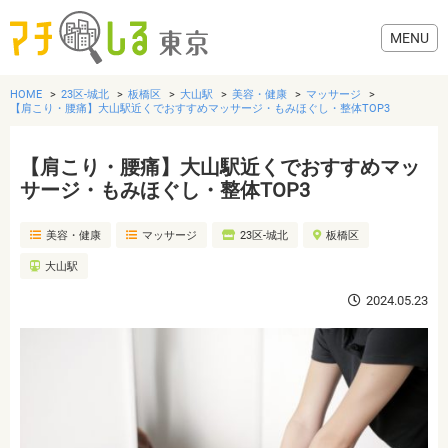
HOME
23区-城北
板橋区
大山駅
美容・健康
マッサージ
【肩こり・腰痛】大山駅近くでおすすめマッサージ・もみほぐし・整体TOP3
【肩こり・腰痛】大山駅近くでおすすめマッ
グルメ
サージ・もみほぐし・整体TOP3
美容・健康
マッサージ
23区-城北
板橋区
美容・健康
大山駅
歯医者・病院
2024.05.23
おでかけ
生活