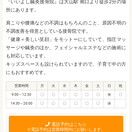
『いいよし鍼灸接骨院』は大山駅 南口より徒歩2分の場
所にあります。
肩こりや腰痛などの不調はもちろんのこと、原因不明の
不調改善を得意としている接骨院です。
「健康＝美しい笑顔」をモットーにしていて、指圧マッ
サージや鍼灸のほか、フェイシャルエステなどの施術に
も対応しています。
キッズスペースも設けられていますので、子育て中の方
にもおすすめです。
営業時間
月
火
水
木
金
土
日
祝
9:00～12:30
〇
〇
〇
〇
〇
〇
休
〇
14:30～20:00
〇
〇
〇
〇
〇
〇
休
電話予約はこちら
※電話予約は営業時間内にお願いします。