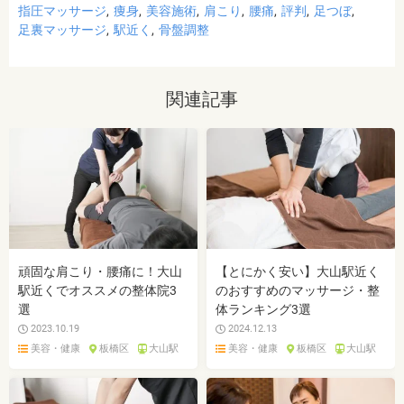
指圧マッサージ
痩身
美容施術
肩こり
腰痛
評判
足つぼ
足裏マッサージ
駅近く
骨盤調整
関連記事
頑固な肩こり・腰痛に！大山
【とにかく安い】大山駅近く
駅近くでオススメの整体院3
のおすすめのマッサージ・整
選
体ランキング3選
2023.10.19
2024.12.13
美容・健康
板橋区
大山駅
美容・健康
板橋区
大山駅