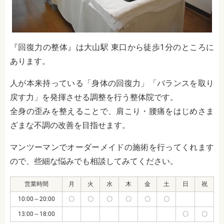
『回復力の整体』は大山駅 東口から徒歩1分のところに
あります。
人が本来持っている「身体の回復力」「バランスを取り
戻す力」を発揮させる調整を行う整体院です。
全身の歪みを整えることで、肩こり・腰痛をはじめさま
ざまな不調の改善を目指せます。
マンツーマンでオーダーメイドの施術を行ってくれます
ので、些細な悩みでも相談してみてください。
営業時間
月
火
水
木
金
土
日
祝
10:00～20:00
〇
〇
〇
〇
〇
〇
13:00～18:00
〇
〇