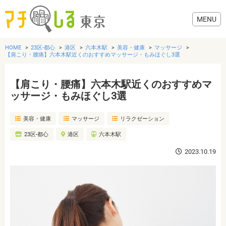
HOME
23区-都心
港区
六本木駅
美容・健康
マッサージ
【肩こり・腰痛】六本木駅近くのおすすめマッサージ・もみほぐし3選
【肩こり・腰痛】六本木駅近くのおすすめマ
グルメ
ッサージ・もみほぐし3選
美容・健康
マッサージ
リラクゼーション
美容・健康
23区-都心
港区
六本木駅
歯医者・病院
2023.10.19
おでかけ
生活