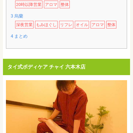
20時以降営業
アロマ
整体
3
烏蘭
深夜営業
もみほぐし
リフレ
オイル
アロマ
整体
4
まとめ
タイ式ボディケア チャイ 六本木店