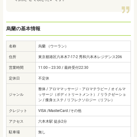
烏蘭の基本情報
名称
烏蘭 （ウーラン）
住所
東京都港区六本木7-17-2 秀和六本木レジデンス206
営業時間
11:00～23:30 / 最終受付22:30
定休日
不定休
整体 / アロママッサージ・アロマテラピー / オイルマ
ジャンル
ッサージ（ボディトリートメント） / リラクゼーショ
ン / 痩身エステ / リフレクソロジー（リフレ）
クレジット
VISA /MasterCard /その他
アクセス
六本木駅 徒歩2分
駐車場
無し