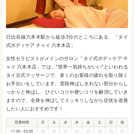
日比谷線六本木駅から徒歩3分のところにある、「タイ
式ボディケア チャイ 六本木店」
女性セラピストがメインのサロン「タイ式ボディケア チ
ャイ 六本木店」では、“世界一気持ちがいい”といわれる
タイ古式マッサージで、多くのお客様の疲れを取り除く
お手伝いをしています。普段伸ばしきれない部分からし
っかりと伸ばし、ひどいコリや硬いコリを解消していき
ますので、全身を伸ばしてスッキリしながら症状を改善
したい人におすすめです！
営業時間
月
火
水
木
金
土
日
祝
11:30～23:30
〇
〇
〇
〇
〇
〇
〇
〇