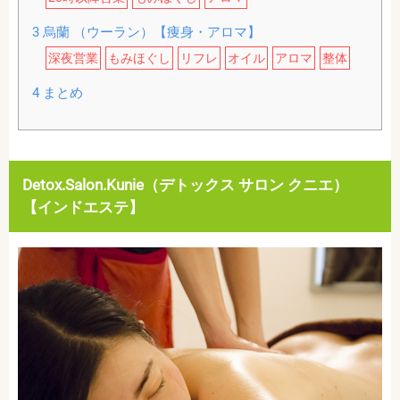
3
烏蘭 （ウーラン）【痩身・アロマ】
深夜営業
もみほぐし
リフレ
オイル
アロマ
整体
4
まとめ
Detox.Salon.Kunie（デトックス サロン クニエ）
【インドエステ】