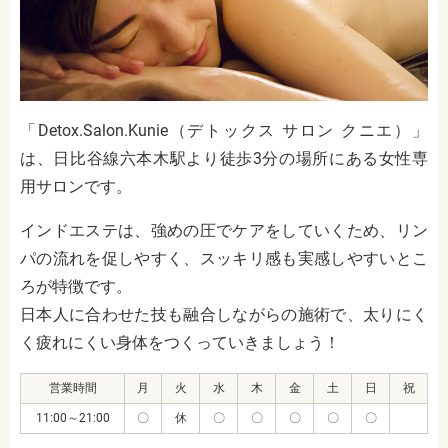
「Detox.Salon.Kunie（デトックス サロン クニエ）」
は、日比谷線六本木駅より徒歩3分の場所にある女性専
用サロンです。
インドエステは、強めの圧でケアをしていくため、リン
パの流れを促しやすく、スッキリ感も実感しやすいとこ
ろが特徴です。
日本人に合わせた技も融合しながらの施術で、太りにく
く疲れにくい身体をつくっていきましょう！
営業時間
月
火
水
木
金
土
日
祝
11:00～21:00
〇
休
〇
〇
〇
〇
〇