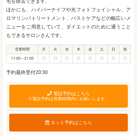
毛を除去できます。
ほかにも、ハイパーナイフや光フォトフェイシャル、ア
ロマリンパトリートメント、バストケアなどの幅広い
メ
ニューをご用意していて、ダイエットのために通うこと
もできるサロンさんです。
営業時間
月
火
水
木
金
土
日
祝
11:00～21:00
〇
〇
〇
〇
〇
〇
〇
〇
予約最終受付20:30
電話予約はこちら
※電話予約は営業時間内にお願いします。
ネット予約はこちら