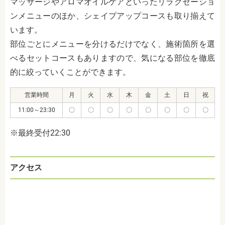
マッサージやアロマオイルケアといったリラクゼーショ
ンメニューのほか、シェイプアップコースも取り揃えて
います。
部位ごとにメニューを分けるだけでなく、施術箇所を選
べるセットコースもありますので、気になる部位を徹底
的に絞っていくことができます。
営業時間
月
火
水
木
金
土
日
祝
11:00～23:30
〇
〇
〇
〇
〇
〇
〇
〇
※最終受付22:30
アクセス