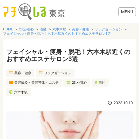
HOME
23区-都心
港区
六本木駅
美容・健康
リラクゼーション
フェイシャル・痩身・脱毛！六本木駅近くのおすすめエステサロン3選
フェイシャル・痩身・脱毛！六本木駅近くの
グルメ
おすすめエステサロン3選
美容・健康
リラクゼーション
美容・健康
美容鍼灸・美容整体・エステ
23区-都心
港区
歯医者・病院
六本木駅
2023.10.19
おでかけ
生活