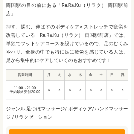
両国駅の目の前にある「Re.Ra.Ku（リラク） 両国駅前
店」
押す、揉む、伸ばすのボディケア× ストレッチで疲労を
改善している「Re.Ra.Ku（リラク） 両国駅前店」では、
単独でフットケアコースを設けているので、足のむくみ
やハリ、全身の中でも特に足に疲労を感じている人は、
足から集中的にケアしていくのもおすすめです！
営業時間
月
火
水
木
金
土
日
祝
11:00～21:00
○
○
○
○
○
○
○
○
予約最終受付20:00
ジャンル:足つぼマッサージ/ ボディケア/ハンドマッサー
ジ /リラクゼーション