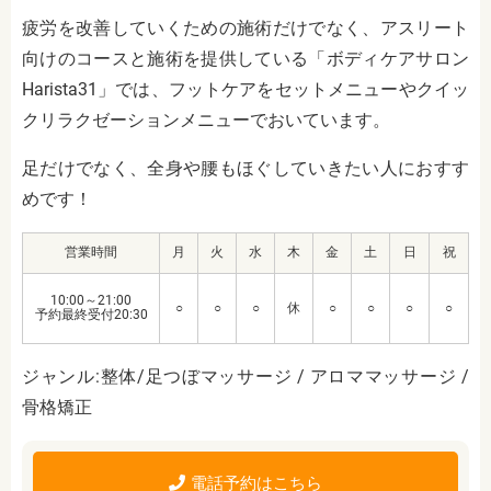
疲労を改善していくための施術だけでなく、アスリート
向けのコースと施術を提供している「ボディケアサロン
Harista31」では、フットケアをセットメニューやクイッ
クリラクゼーションメニューでおいています。
足だけでなく、全身や腰もほぐしていきたい人におすす
めです！
営業時間
月
火
水
木
金
土
日
祝
10:00～21:00
○
○
○
休
○
○
○
○
予約最終受付20:30
ジャンル:整体/足つぼマッサージ / アロママッサージ /
骨格矯正
電話予約はこちら