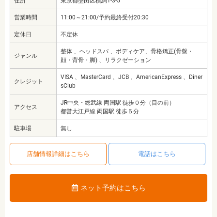
住所
東京都墨田区横網1-3-5
営業時間
11:00～21:00/予約最終受付20:30
定休日
不定休
整体 、ヘッドスパ 、ボディケア、骨格矯正(骨盤・
ジャンル
顔・背骨・脚) 、リラクゼーション
VISA 、MasterCard 、JCB 、AmericanExpress 、Diner
クレジット
sClub
JR中央・総武線 両国駅 徒歩０分（目の前）
アクセス
都営大江戸線 両国駅 徒歩５分
駐車場
無し
店舗情報詳細はこちら
電話はこちら
ネット予約はこちら