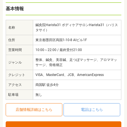
基本情報
鍼灸院Harista31 ボディケアサロンHarista31（ハリス
名称
タサイ）
住所
東京都墨田区両国1-10-8 AIビル1F
営業時間
10:00～22:00 / 最終受付21:00
整体、鍼灸、美容鍼、足つぼマッサージ、アロママッ
ジャンル
サージ、骨格矯正
クレジット
VISA、MasterCard、JCB、AmericanExpress
アクセス
両国駅 徒歩4分
駐車場
無し
店舗情報詳細はこちら
電話はこちら