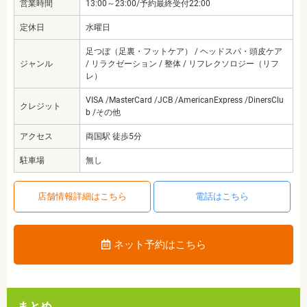
営業時間
13:00～23:00/予約最終受付22:00
定休日
水曜日
足つぼ（足裏・フットケア） / ヘッドスパ・頭皮ケア
ジャンル
/ リラクゼーション / 整体 / リフレクソロジー（リフ
レ）
VISA /MasterCard /JCB /AmericanExpress /DinersClu
クレジット
b /その他
アクセス
両国駅 徒歩5分
駐車場
無し
店舗情報詳細はこちら
電話はこちら
ネット予約はこちら
まとめ