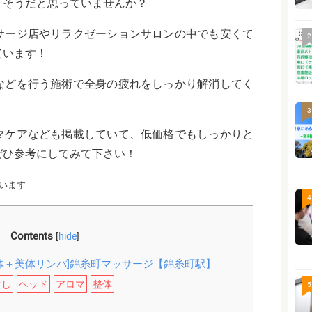
りそうだと思っていませんか？
サージ店やリラクゼーションサロンの中でも安くて
2
ています！
などを行う施術で全身の疲れをしっかり解消してく
3
マケアなども掲載していて、低価格でもしっかりと
ぜひ参考にしてみて下さい！
います
4
Contents
[
hide
]
体＋美体リンパ]錦糸町マッサージ【錦糸町駅】
ぐし
ヘッド
アロマ
整体
5
】