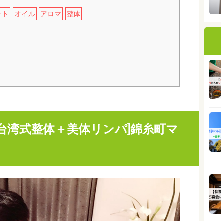
ット
オイル
アロマ
整体
台湾式整体＋美体リンパ]錦糸町マ
】