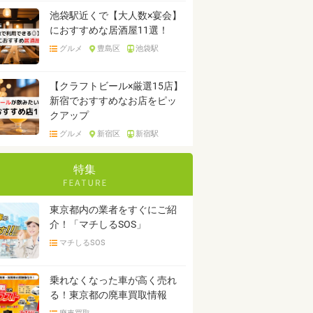
池袋駅近くで【大人数×宴会】
におすすめな居酒屋11選！
グルメ
豊島区
池袋駅
【クラフトビール×厳選15店】
新宿でおすすめなお店をピッ
クアップ
グルメ
新宿区
新宿駅
特集
東京都内の業者をすぐにご紹
介！「マチしるSOS」
マチしるSOS
乗れなくなった車が高く売れ
る！東京都の廃車買取情報