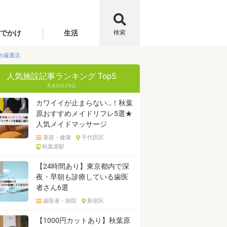
でかけ
生活
検索
め厳選店
人気施設記事ランキング Top5
カワイイが止まらない…！秋葉
原おすすめメイドリフレ5選★
人気メイドマッサージ
美容・健康
千代田区
秋葉原駅
【24時間あり】東京都内で深
夜・早朝も診療している歯医
者さん6選
歯医者・病院
新宿区
【1000円カットあり】秋葉原