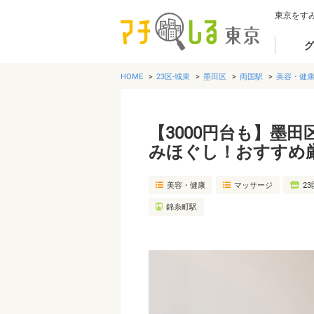
東京をす
グ
HOME
23区-城東
墨田区
両国駅
美容・健
【3000円台も】墨
みほぐし！おすすめ
美容・健康
マッサージ
23
錦糸町駅