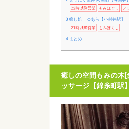
22時以降営業
もみほぐし
フ
3
癒し処 ゆあら【小村井駅】
21時以降営業
もみほぐし
4
まとめ
癒しの空間もみの木[
ッサージ【錦糸町駅