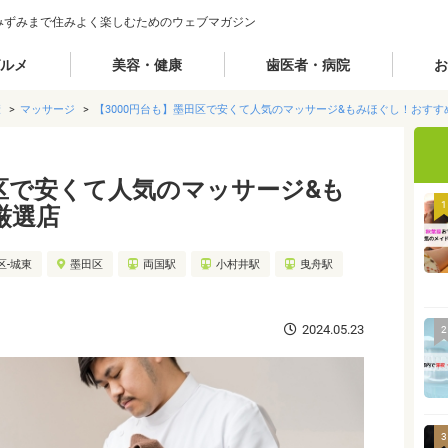
みずみまで住みよく楽しむためのウェブマガジン
ルメ
美容・健康
歯医者・病院
お
康
マッサージ
【3000円台も】墨田区で安くて人気のマッサージ&もみほぐし！おすす
田区で安くて人気のマッサージ&も
1
厳選店
区-城東
墨田区
両国駅
小村井駅
曳舟駅
2024.05.23
2
3