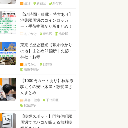
生活
新宿区
新宿駅
【24時間・冷蔵・特大あり】
池袋駅周辺のコインロッカ
ー・手荷物預かり所まとめ！
おでかけ
豊島区
池袋駅
東京で歴史観光【幕末ゆかり
の地】まとめ21箇所｜史跡・
神社・お寺
おでかけ
日野市
高幡不動駅
【1000円カットあり】秋葉原
駅近くの安い床屋・散髪屋さ
んまとめ
美容・健康
千代田区
秋葉原駅
【喫煙スポット】門前仲町駅
周辺でタバコが吸える無料喫