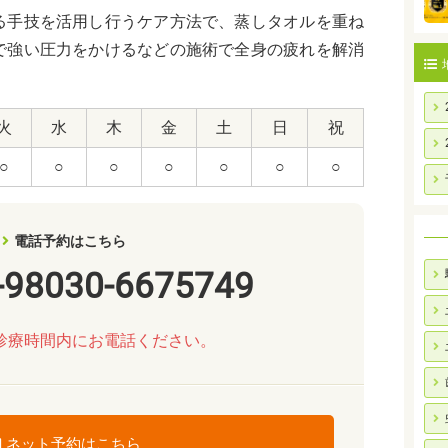
る手技を活用し行うケア方法で、蒸しタオルを重ね
で強い圧力をかけるなどの施術で全身の疲れを解消
火
水
木
金
土
日
祝
○
○
○
○
○
○
○
電話予約はこちら
-98030-6675749
診療時間内にお電話ください。
ネット予約はこちら