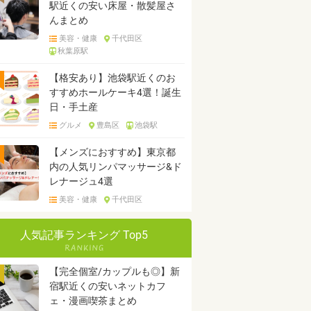
駅近くの安い床屋・散髪屋さ
んまとめ
美容・健康
千代田区
秋葉原駅
【格安あり】池袋駅近くのお
すすめホールケーキ4選！誕生
日・手土産
グルメ
豊島区
池袋駅
【メンズにおすすめ】東京都
内の人気リンパマッサージ&ド
レナージュ4選
美容・健康
千代田区
人気記事ランキング Top5
【完全個室/カップルも◎】新
宿駅近くの安いネットカフ
ェ・漫画喫茶まとめ