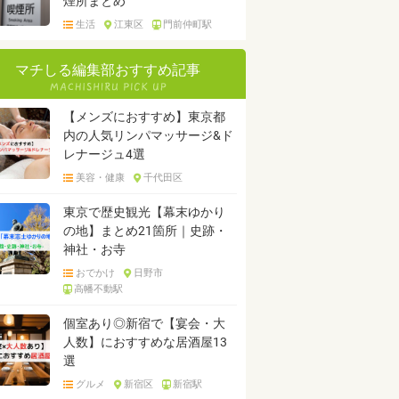
煙所まとめ
生活
江東区
門前仲町駅
マチしる編集部おすすめ記事
【メンズにおすすめ】東京都
内の人気リンパマッサージ&ド
レナージュ4選
美容・健康
千代田区
東京で歴史観光【幕末ゆかり
の地】まとめ21箇所｜史跡・
神社・お寺
おでかけ
日野市
高幡不動駅
個室あり◎新宿で【宴会・大
人数】におすすめな居酒屋13
選
グルメ
新宿区
新宿駅