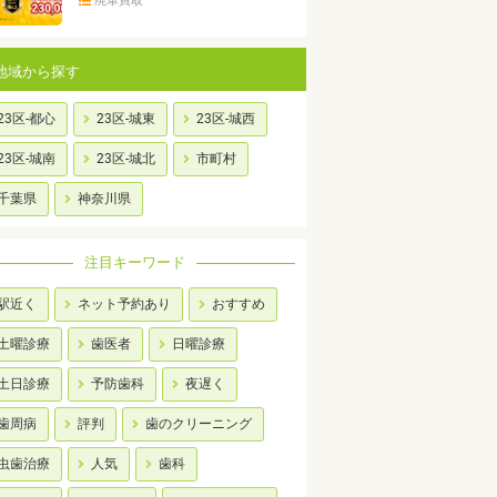
廃車買取
地域から探す
23区-都心
23区-城東
23区-城西
23区-城南
23区-城北
市町村
千葉県
神奈川県
注目キーワード
駅近く
ネット予約あり
おすすめ
土曜診療
歯医者
日曜診療
土日診療
予防歯科
夜遅く
歯周病
評判
歯のクリーニング
虫歯治療
人気
歯科