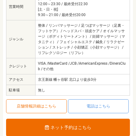
12:00～23:30 / 最終受付22:30
営業時間
[土・日・祝]
9:30～21:00 / 最終受付20:00
整体 / リンパマッサージ / 足つぼマッサージ（足裏・
フットケア） / ヘッドスパ・頭皮ケア / オイルマッサ
ージ（ボディトリートメント） / 妊婦マッサージ（マ
ジャンル
タニティ） / フェイシャルエステ / 鍼灸 / リラクゼー
ション / ストレッチ / 小顔矯正（小顔マッサージ） /
リフレクソロジー（リフレ）
VISA /MasterCard /JCB /AmericanExpress /DinersClu
クレジット
b /その他
アクセス
京王新線 幡ヶ谷駅 北口より徒歩3分
駐車場
無し
店舗情報詳細はこちら
電話はこちら
ネット予約はこちら