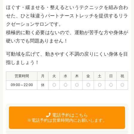
ほぐす・緩ませる・整えるというテクニックを組み合わ
せた、ひと味違うパートナーストレッチを提供するリラ
クゼーションサロンです。
積極的に動く必要はないので、運動が苦手な方や身体が
硬い方でも問題ありません！
可動域を広げて、動きやすく不調の戻りにくい身体を目
指しましょう！
営業時間
月
火
水
木
金
土
日
祝
09:00～22:00
休
〇
〇
〇
〇
〇
〇
〇
電話予約はこちら
※電話予約は営業時間内にお願いします。