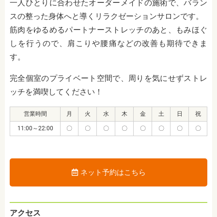
一人ひとりに合わせたオーダーメイドの施術で、バラン
スの整った身体へと導くリラクゼーションサロンです。
筋肉をゆるめるパートナーストレッチのあと、もみほぐ
しを行うので、肩こりや腰痛などの改善も期待できま
す。
完全個室のプライベート空間で、周りを気にせずストレ
ッチを満喫してください！
営業時間
月
火
水
木
金
土
日
祝
11:00～22:00
〇
〇
〇
〇
〇
〇
〇
〇
ネット予約はこちら
アクセス