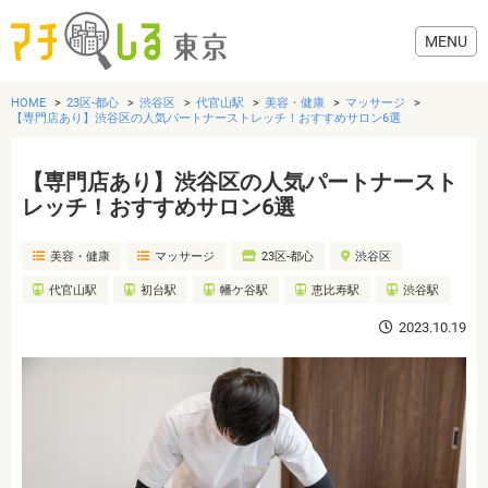
HOME
23区-都心
渋谷区
代官山駅
美容・健康
マッサージ
【専門店あり】渋谷区の人気パートナーストレッチ！おすすめサロン6選
【専門店あり】渋谷区の人気パートナースト
グルメ
レッチ！おすすめサロン6選
美容・健康
マッサージ
23区-都心
渋谷区
美容・健康
代官山駅
初台駅
幡ケ谷駅
恵比寿駅
渋谷駅
歯医者・病院
2023.10.19
おでかけ
生活