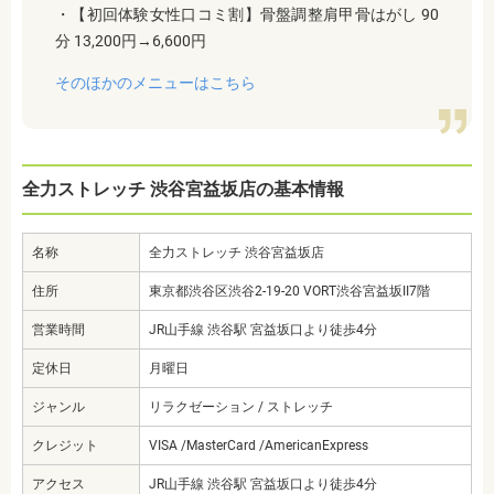
・【初回体験女性口コミ割】骨盤調整肩甲骨はがし 90
分 13,200円→6,600円
そのほかのメニューはこちら
全力ストレッチ 渋谷宮益坂店の基本情報
名称
全力ストレッチ 渋谷宮益坂店
住所
東京都渋谷区渋谷2-19-20 VORT渋谷宮益坂II7階
営業時間
JR山手線 渋谷駅 宮益坂口より徒歩4分
定休日
月曜日
ジャンル
リラクゼーション / ストレッチ
クレジット
VISA /MasterCard /AmericanExpress
アクセス
JR山手線 渋谷駅 宮益坂口より徒歩4分