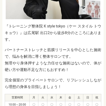
『トレーニング整体院 K style tokyo（ケー スタイル トウ
キョウ）』は広尾駅 出口2から徒歩8分のところにありま
す。
パートナーストレッチと筋膜リリースを中心とした施術
で、悩みを解消に導く整体サロンです。
無理やり身体押すような力任せな施術はないので、体が
硬い方や運動不足な方にもおすすめ！
完全個室のプライベートサロンで、リフレッシュしなが
ら理想の身体を目指しましょう！
営業時間
月
火
水
木
金
土
日
祝
10:00～20:00
〇
〇
〇
〇
〇
〇
〇
〇