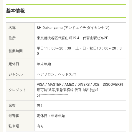
基本情報
名称
&H Daikanyama (アンドエイチ ダイカンヤマ)
住所
東京都渋谷区代官山町19-4 代官山駅ビル2F
平日11：00～20：30 土・日・祝日10：00～20：3
営業時間
0
定休日
年末年始
ジャンル
ヘアサロン、ヘッドスパ
VISA / MASTER / AMEX / DINERS / JCB、DISCOVER利
クレジット
用可能",8席,,東急東横線 代官山駅 徒歩1
分"""""""""""""""""""""""""""""""
席数
無し
最寄駅
定休日：年末年始
駐車場
有り