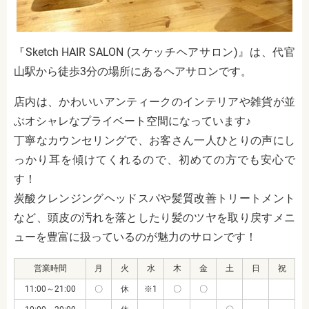
『Sketch HAIR SALON (スケッチヘアサロン)』は、代官
山駅から徒歩3分の場所にあるヘアサロンです。
店内は、かわいいアンティークのインテリアや雑貨が並
ぶオシャレなプライベート空間になっています♪
丁寧なカウンセリングで、お客さん一人ひとりの声にし
っかり耳を傾けてくれるので、初めての方でも安心で
す！
炭酸クレンジングヘッドスパや髪質改善トリートメント
など、頭皮の汚れを落としたり髪のツヤを取り戻すメニ
ューを豊富に扱っているのが魅力のサロンです！
営業時間
月
火
水
木
金
土
日
祝
11:00～21:00
〇
休
※1
〇
〇