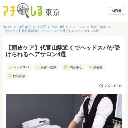
HOME
23区-都心
渋谷区
代官山駅
ヘッドスパ
美容・健康
【頭皮ケア】代官山駅近くでヘッドスパが受けられるヘアサロン4選
【頭皮ケア】代官山駅近くでヘッドスパが受
グルメ
けられるヘアサロン4選
ヘッドスパ
美容・健康
23区-都心
渋谷区
美容・健康
代官山駅
歯医者・病院
2023.10.19
おでかけ
生活