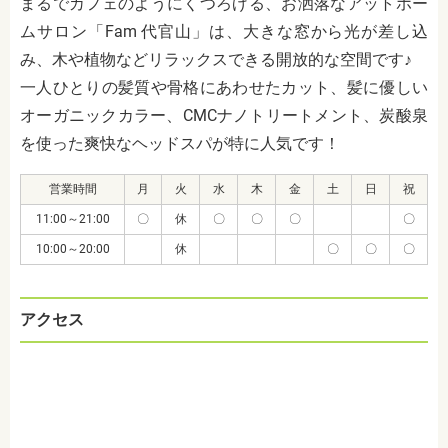
まるでカフェのようにくつろげる、お洒落なアットホー
ムサロン「Fam 代官山」は、大きな窓から光が差し込
み、木や植物などリラックスできる開放的な空間です♪
一人ひとりの髪質や骨格にあわせたカット、髪に優しい
オーガニックカラー、CMCナノトリートメント、炭酸泉
を使った爽快なヘッドスパが特に人気です！
営業時間
月
火
水
木
金
土
日
祝
11:00～21:00
〇
休
〇
〇
〇
〇
10:00～20:00
休
〇
〇
〇
アクセス