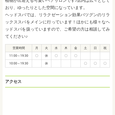
植物が出迎える可愛いヘアサロンです♪店内は広々として
おり、ゆったりとした空間になっています。
ヘッドスパでは、リラクゼーション効果バツグンのリラ
ックススパをメインに行っています！ほかにも様々なヘ
ッドスパを扱っていますので、ご希望の方は相談してみ
てください♪
営業時間
月
火
水
木
金
土
日
祝
11:00～19:30
〇
休
〇
〇
〇
10:00～19:30
休
〇
〇
〇
アクセス