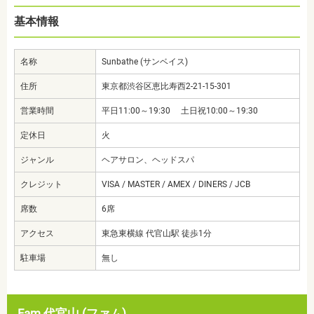
基本情報
名称
Sunbathe (サンベイス)
住所
東京都渋谷区恵比寿西2-21-15-301
営業時間
平日11:00～19:30 土日祝10:00～19:30
定休日
火
ジャンル
ヘアサロン、ヘッドスパ
クレジット
VISA / MASTER / AMEX / DINERS / JCB
席数
6席
アクセス
東急東横線 代官山駅 徒歩1分
駐車場
無し
Fam 代官山 (ファム)