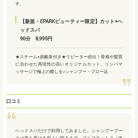
す。
【新規・EPARKビューティー限定】カット+ヘ
ッドスパ
90分 8,995円
★スチーム+炭酸泉付き★リピーター続出！骨格や髪質
に合わせた再現性の高いオリジナルカット。リンパマ
ッサージで極上の癒しを♪シャンプー・ブロー込
口コミ
ヘッドスパだけで利用してみました。シャンプーブー
スは落ち着ける程よい明るさで、フルフラット？（体