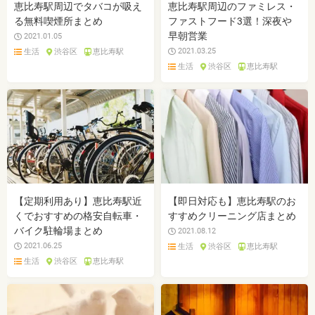
恵比寿駅周辺でタバコが吸え
恵比寿駅周辺のファミレス・
る無料喫煙所まとめ
ファストフード3選！深夜や
早朝営業
2021.01.05
2021.03.25
生活
渋谷区
恵比寿駅
生活
渋谷区
恵比寿駅
【定期利用あり】恵比寿駅近
【即日対応も】恵比寿駅のお
くでおすすめの格安自転車・
すすめクリーニング店まとめ
バイク駐輪場まとめ
2021.08.12
2021.06.25
生活
渋谷区
恵比寿駅
生活
渋谷区
恵比寿駅