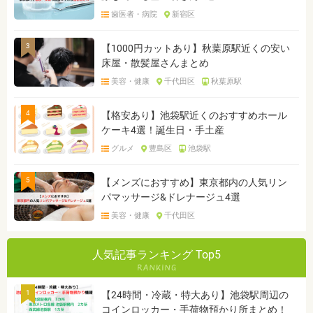
歯医者・病院
新宿区
3
【1000円カットあり】秋葉原駅近くの安い
床屋・散髪屋さんまとめ
美容・健康
千代田区
秋葉原駅
4
【格安あり】池袋駅近くのおすすめホール
ケーキ4選！誕生日・手土産
グルメ
豊島区
池袋駅
5
【メンズにおすすめ】東京都内の人気リン
パマッサージ&ドレナージュ4選
美容・健康
千代田区
人気記事ランキング Top5
1
【24時間・冷蔵・特大あり】池袋駅周辺の
コインロッカー・手荷物預かり所まとめ！