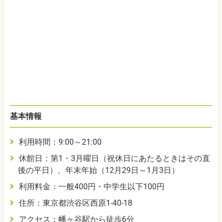
基本情報
利用時間：
9:00
～
21:00
休館日：第
1
・
3
月曜日（祝休日にあたるときはその直
後の平日）、年末年始（
12
月
29
日～
1
月
3
日）
利用料金：一般
400
円・中学生以下
100
円
住所：東京都渋谷区西原
1-40-18
アクセス：幡ヶ谷駅から徒歩6分