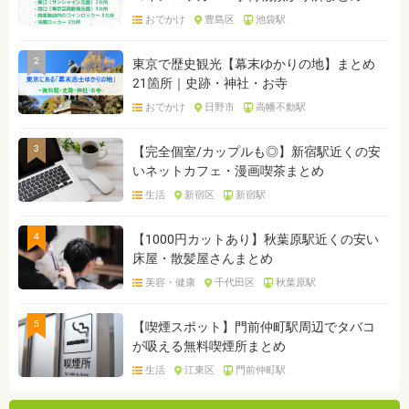
おでかけ
豊島区
池袋駅
2
東京で歴史観光【幕末ゆかりの地】まとめ
21箇所｜史跡・神社・お寺
おでかけ
日野市
高幡不動駅
3
【完全個室/カップルも◎】新宿駅近くの安
いネットカフェ・漫画喫茶まとめ
生活
新宿区
新宿駅
4
【1000円カットあり】秋葉原駅近くの安い
床屋・散髪屋さんまとめ
美容・健康
千代田区
秋葉原駅
5
【喫煙スポット】門前仲町駅周辺でタバコ
が吸える無料喫煙所まとめ
生活
江東区
門前仲町駅