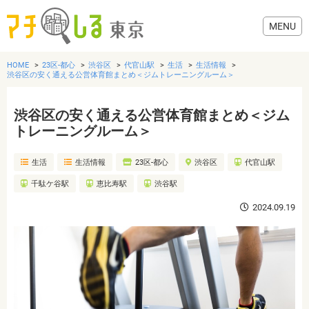
HOME
23区-都心
渋谷区
代官山駅
生活
生活情報
渋谷区の安く通える公営体育館まとめ＜ジムトレーニングルーム＞
渋谷区の安く通える公営体育館まとめ＜ジム
グルメ
トレーニングルーム＞
生活
生活情報
23区-都心
渋谷区
代官山駅
美容・健康
千駄ケ谷駅
恵比寿駅
渋谷駅
歯医者・病院
2024.09.19
おでかけ
生活