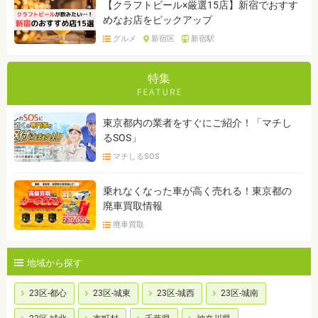
【クラフトビール×厳選15店】新宿でおすす
めなお店をピックアップ
グルメ
新宿区
新宿駅
特集
東京都内の業者をすぐにご紹介！「マチし
るSOS」
マチしるSOS
乗れなくなった車が高く売れる！東京都の
廃車買取情報
廃車買取
地域から探す
23区-都心
23区-城東
23区-城西
23区-城南