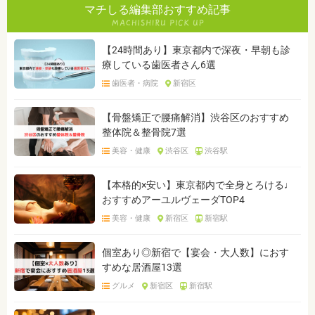
マチしる編集部おすすめ記事
【24時間あり】東京都内で深夜・早朝も診
療している歯医者さん6選
歯医者・病院
新宿区
【骨盤矯正で腰痛解消】渋谷区のおすすめ
整体院＆整骨院7選
美容・健康
渋谷区
渋谷駅
【本格的×安い】東京都内で全身とろける♩
おすすめアーユルヴェーダTOP4
美容・健康
新宿区
新宿駅
個室あり◎新宿で【宴会・大人数】におす
すめな居酒屋13選
グルメ
新宿区
新宿駅