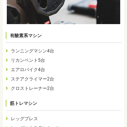
有酸素系マシン
ランニングマシン
4
台
リカンベント
5
台
エアロバイク
4
台
ステアクライマー
2
台
クロストレーナー
2
台
筋トレマシン
レッグプレス