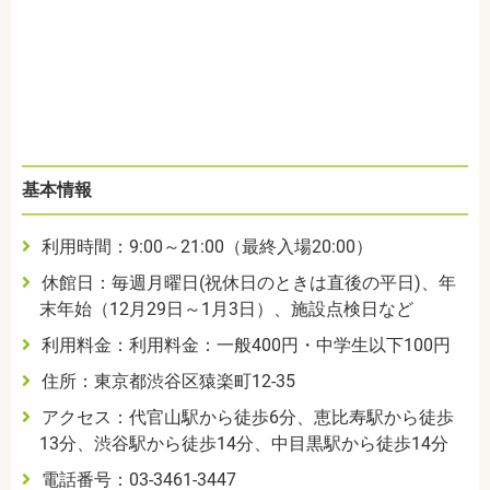
基本情報
利用時間：
9:00
～
21:00
（最終入場
20:00
）
休館日：毎週月曜日
(
祝休日のときは直後の平日
)
、年
末年始（
12
月
29
日～
1
月
3
日）、施設点検日など
利用料金：利用料金：一般
400
円・中学生以下
100
円
住所：東京都渋谷区猿楽町
12-35
アクセス：代官山駅から徒歩6分、恵比寿駅から徒歩
13分、渋谷駅から徒歩14分、中目黒駅から徒歩14分
電話番号：
03-3461-3447