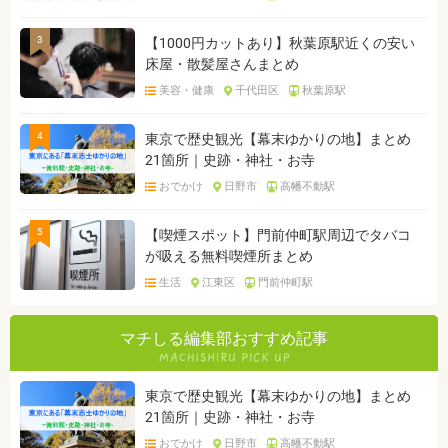
3
【1000円カットあり】秋葉原駅近くの安い
床屋・散髪屋さんまとめ
美容・健康
千代田区
秋葉原駅
4
東京で歴史観光【幕末ゆかりの地】まとめ
21箇所｜史跡・神社・お寺
おでかけ
日野市
高幡不動駅
5
【喫煙スポット】門前仲町駅周辺でタバコ
が吸える無料喫煙所まとめ
生活
江東区
門前仲町駅
マチしる編集部おすすめ記事
東京で歴史観光【幕末ゆかりの地】まとめ
21箇所｜史跡・神社・お寺
おでかけ
日野市
高幡不動駅