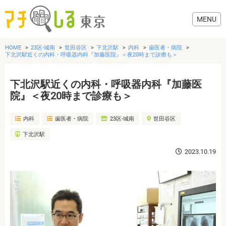
HOME
23区-城南
世田谷区
下北沢駅
内科
歯医者・病院
下北沢駅近くの内科・呼吸器内科『加藤医院』＜夜20時まで診療も＞
下北沢駅近くの内科・呼吸器内科『加藤医
グルメ
院』＜夜20時まで診療も＞
内科
歯医者・病院
23区-城南
世田谷区
美容・健康
下北沢駅
歯医者・病院
2023.10.19
おでかけ
生活