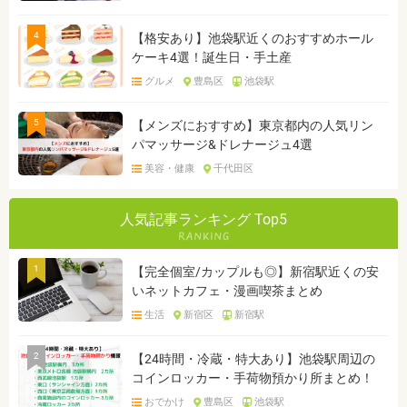
4
【格安あり】池袋駅近くのおすすめホール
ケーキ4選！誕生日・手土産
グルメ
豊島区
池袋駅
5
【メンズにおすすめ】東京都内の人気リン
パマッサージ&ドレナージュ4選
美容・健康
千代田区
人気記事ランキング Top5
1
【完全個室/カップルも◎】新宿駅近くの安
いネットカフェ・漫画喫茶まとめ
生活
新宿区
新宿駅
2
【24時間・冷蔵・特大あり】池袋駅周辺の
コインロッカー・手荷物預かり所まとめ！
おでかけ
豊島区
池袋駅