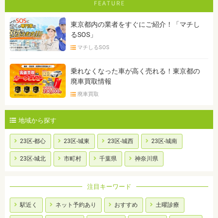
東京都内の業者をすぐにご紹介！「マチし
るSOS」
マチしるSOS
乗れなくなった車が高く売れる！東京都の
廃車買取情報
廃車買取
地域から探す
23区-都心
23区-城東
23区-城西
23区-城南
23区-城北
市町村
千葉県
神奈川県
注目キーワード
駅近く
ネット予約あり
おすすめ
土曜診療