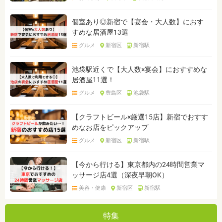
個室あり◎新宿で【宴会・大人数】におす
すめな居酒屋13選
グルメ
新宿区
新宿駅
池袋駅近くで【大人数×宴会】におすすめな
居酒屋11選！
グルメ
豊島区
池袋駅
【クラフトビール×厳選15店】新宿でおすす
めなお店をピックアップ
グルメ
新宿区
新宿駅
【今から行ける】東京都内の24時間営業マ
ッサージ店4選（深夜早朝OK）
美容・健康
新宿区
新宿駅
特集