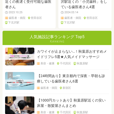
近くの夜遅く受付可能な歯医
沢駅近くの「小児歯科」をし
者さん
ている歯医者さん4選
2023.10.25
2024.03.14
歯医者・病院
世田谷区
歯医者・病院
世田谷区
下北沢駅
下北沢駅
人気施設記事ランキング Top5
1
カワイイが止まらない…！秋葉原おすすめメ
イドリフレ5選★人気メイドマッサージ
美容・健康
千代田区
秋葉原駅
2
【24時間あり】東京都内で深夜・早朝も診
療している歯医者さん6選
歯医者・病院
新宿区
3
【1000円カットあり】秋葉原駅近くの安い
床屋・散髪屋さんまとめ
美容・健康
千代田区
秋葉原駅