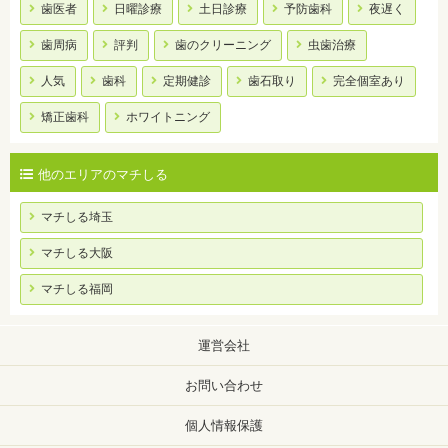
歯医者
日曜診療
土日診療
予防歯科
夜遅く
歯周病
評判
歯のクリーニング
虫歯治療
人気
歯科
定期健診
歯石取り
完全個室あり
矯正歯科
ホワイトニング
他のエリアのマチしる
マチしる埼玉
マチしる大阪
マチしる福岡
運営会社
お問い合わせ
個人情報保護