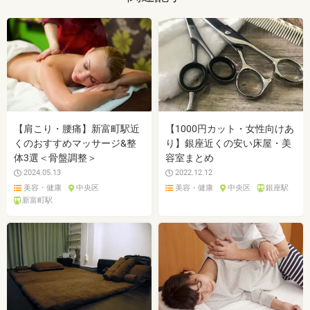
【肩こり・腰痛】新富町駅近
【1000円カット・女性向けあ
くのおすすめマッサージ&整
り】銀座近くの安い床屋・美
体3選＜骨盤調整＞
容室まとめ
2024.05.13
2022.12.12
美容・健康
中央区
美容・健康
中央区
銀座駅
新富町駅