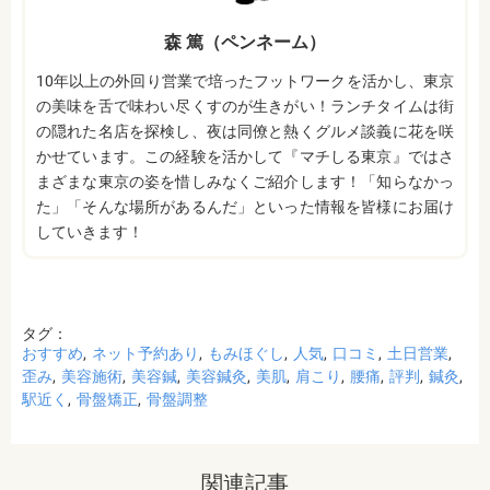
森 篤（ペンネーム）
10年以上の外回り営業で培ったフットワークを活かし、東京
の美味を舌で味わい尽くすのが生きがい！ランチタイムは街
の隠れた名店を探検し、夜は同僚と熱くグルメ談義に花を咲
かせています。この経験を活かして『マチしる東京』ではさ
まざまな東京の姿を惜しみなくご紹介します！「知らなかっ
た」「そんな場所があるんだ」といった情報を皆様にお届け
していきます！
タグ：
おすすめ
ネット予約あり
もみほぐし
人気
口コミ
土日営業
歪み
美容施術
美容鍼
美容鍼灸
美肌
肩こり
腰痛
評判
鍼灸
駅近く
骨盤矯正
骨盤調整
関連記事