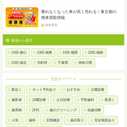
乗れなくなった車が高く売れる！東京都の
廃車買取情報
廃車買取
地域から探す
23区-都心
23区-城東
23区-城西
23区-城南
23区-城北
市町村
千葉県
神奈川県
注目キーワード
駅近く
ネット予約あり
おすすめ
土曜診療
歯医者
日曜診療
土日診療
予防歯科
夜遅く
歯周病
評判
歯のクリーニング
虫歯治療
人気
歯科
定期健診
歯石取り
完全個室あり