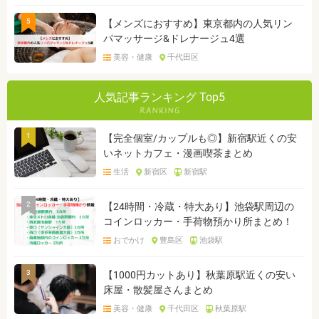
5
【メンズにおすすめ】東京都内の人気リン
パマッサージ&ドレナージュ4選
美容・健康
千代田区
人気記事ランキング Top5
1
【完全個室/カップルも◎】新宿駅近くの安
いネットカフェ・漫画喫茶まとめ
生活
新宿区
新宿駅
2
【24時間・冷蔵・特大あり】池袋駅周辺の
コインロッカー・手荷物預かり所まとめ！
おでかけ
豊島区
池袋駅
3
【1000円カットあり】秋葉原駅近くの安い
床屋・散髪屋さんまとめ
美容・健康
千代田区
秋葉原駅