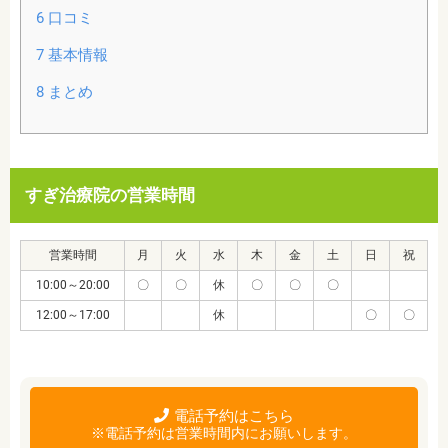
6
口コミ
7
基本情報
8
まとめ
すぎ治療院の営業時間
営業時間
月
火
水
木
金
土
日
祝
10:00～20:00
〇
〇
休
〇
〇
〇
12:00～17:00
休
〇
〇
電話予約はこちら
※電話予約は営業時間内にお願いします。