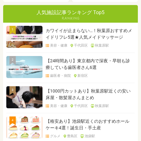
人気施設記事ランキング Top5
1
カワイイが止まらない…！秋葉原おすすめメ
イドリフレ5選★人気メイドマッサージ
美容・健康
千代田区
秋葉原駅
2
【24時間あり】東京都内で深夜・早朝も診
療している歯医者さん6選
歯医者・病院
新宿区
3
【1000円カットあり】秋葉原駅近くの安い
床屋・散髪屋さんまとめ
美容・健康
千代田区
秋葉原駅
4
【格安あり】池袋駅近くのおすすめホール
ケーキ4選！誕生日・手土産
グルメ
豊島区
池袋駅