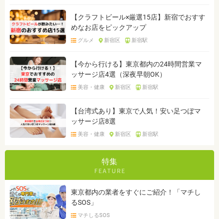
【クラフトビール×厳選15店】新宿でおすす
めなお店をピックアップ
グルメ
新宿区
新宿駅
【今から行ける】東京都内の24時間営業マ
ッサージ店4選（深夜早朝OK）
美容・健康
新宿区
新宿駅
【台湾式あり】東京で人気！安い足つぼマ
ッサージ店8選
美容・健康
新宿区
新宿駅
特集
東京都内の業者をすぐにご紹介！「マチし
るSOS」
マチしるSOS