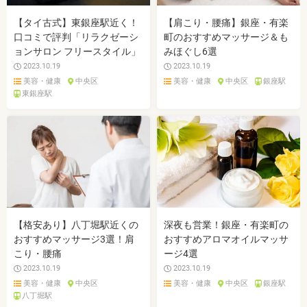
【タイ古式】東銀座駅近く！
【肩こり・腰痛】銀座・有楽
口コミで評判「リラクゼーシ
町のおすすめマッサージ＆も
ョンサロン フリースタイル」
みほぐし6選
2023.10.19
2023.10.19
美容・健康
中央区
美容・健康
中央区
銀座駅
東銀座駅
【格安あり】八丁堀駅近くの
深夜も営業！銀座・有楽町の
おすすめマッサージ3選！肩
おすすめアロマオイルマッサ
こり・腰痛
ージ4選
2023.10.19
2023.10.19
美容・健康
中央区
美容・健康
中央区
銀座駅
八丁堀駅