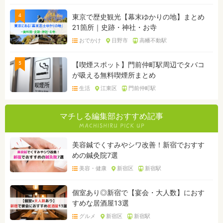
4
東京で歴史観光【幕末ゆかりの地】まとめ
21箇所｜史跡・神社・お寺
おでかけ
日野市
高幡不動駅
5
【喫煙スポット】門前仲町駅周辺でタバコ
が吸える無料喫煙所まとめ
生活
江東区
門前仲町駅
マチしる編集部おすすめ記事
美容鍼でくすみやシワ改善！新宿でおすす
めの鍼灸院7選
美容・健康
新宿区
新宿駅
個室あり◎新宿で【宴会・大人数】におす
すめな居酒屋13選
グルメ
新宿区
新宿駅