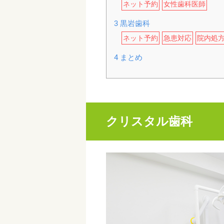
ネット予約
女性歯科医師
3
黒岩歯科
ネット予約
急患対応
院内処
4
まとめ
クリスタル歯科