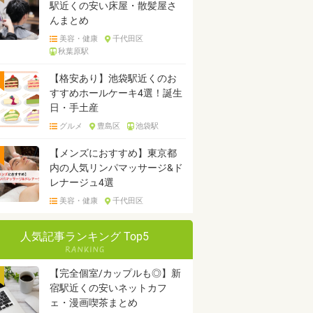
駅近くの安い床屋・散髪屋さ
んまとめ
美容・健康
千代田区
秋葉原駅
【格安あり】池袋駅近くのお
すすめホールケーキ4選！誕生
日・手土産
グルメ
豊島区
池袋駅
【メンズにおすすめ】東京都
内の人気リンパマッサージ&ド
レナージュ4選
美容・健康
千代田区
人気記事ランキング Top5
【完全個室/カップルも◎】新
宿駅近くの安いネットカフ
ェ・漫画喫茶まとめ