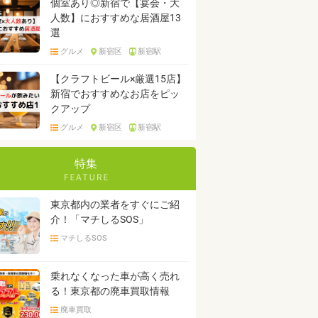
個室あり◎新宿で【宴会・大
人数】におすすめな居酒屋13
選
グルメ
新宿区
新宿駅
【クラフトビール×厳選15店】
新宿でおすすめなお店をピッ
クアップ
グルメ
新宿区
新宿駅
特集
東京都内の業者をすぐにご紹
介！「マチしるSOS」
マチしるSOS
乗れなくなった車が高く売れ
る！東京都の廃車買取情報
廃車買取