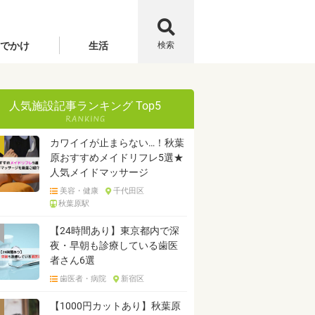
でかけ
生活
検索
人気施設記事ランキング Top5
カワイイが止まらない…！秋葉
原おすすめメイドリフレ5選★
人気メイドマッサージ
美容・健康
千代田区
秋葉原駅
【24時間あり】東京都内で深
夜・早朝も診療している歯医
者さん6選
歯医者・病院
新宿区
【1000円カットあり】秋葉原