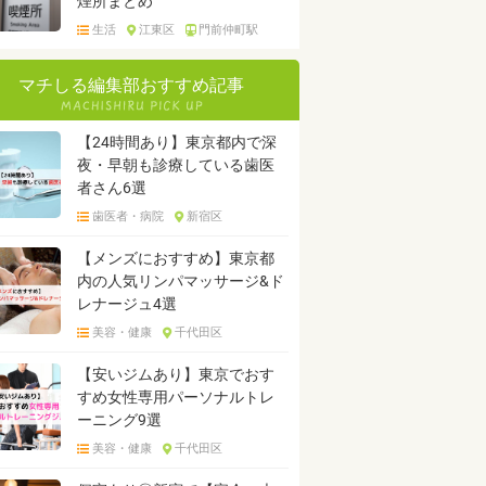
煙所まとめ
生活
江東区
門前仲町駅
マチしる編集部おすすめ記事
【24時間あり】東京都内で深
夜・早朝も診療している歯医
者さん6選
歯医者・病院
新宿区
【メンズにおすすめ】東京都
内の人気リンパマッサージ&ド
レナージュ4選
美容・健康
千代田区
【安いジムあり】東京でおす
すめ女性専用パーソナルトレ
ーニング9選
美容・健康
千代田区