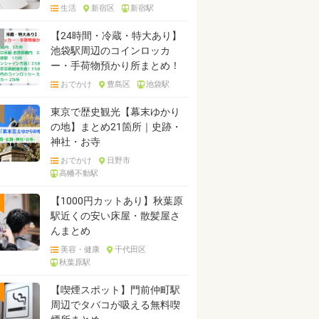
生活
新宿区
新宿駅
【24時間・冷蔵・特大あり】
池袋駅周辺のコインロッカ
ー・手荷物預かり所まとめ！
おでかけ
豊島区
池袋駅
東京で歴史観光【幕末ゆかり
の地】まとめ21箇所｜史跡・
神社・お寺
おでかけ
日野市
高幡不動駅
【1000円カットあり】秋葉原
駅近くの安い床屋・散髪屋さ
んまとめ
美容・健康
千代田区
秋葉原駅
【喫煙スポット】門前仲町駅
周辺でタバコが吸える無料喫