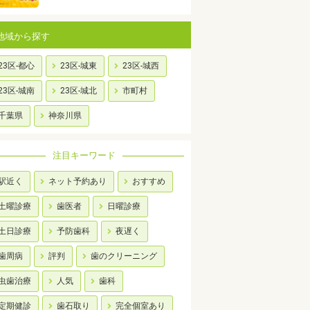
地域から探す
23区-都心
23区-城東
23区-城西
23区-城南
23区-城北
市町村
千葉県
神奈川県
注目キーワード
駅近く
ネット予約あり
おすすめ
土曜診療
歯医者
日曜診療
土日診療
予防歯科
夜遅く
歯周病
評判
歯のクリーニング
虫歯治療
人気
歯科
定期健診
歯石取り
完全個室あり