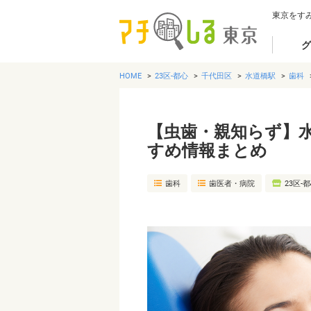
東京をす
グ
HOME
23区-都心
千代田区
水道橋駅
歯科
【虫歯・親知らず】
すめ情報まとめ
歯科
歯医者・病院
23区-