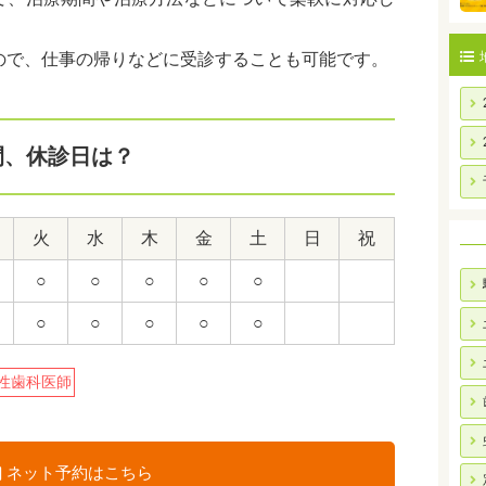
ので、仕事の帰りなどに受診することも可能です。
間、休診日は？
火
水
木
金
土
日
祝
○
○
○
○
○
○
○
○
○
○
性歯科医師
ネット予約はこちら