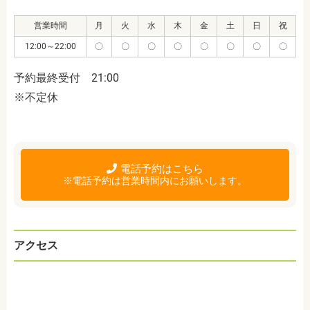
営業時間
月
火
水
木
金
土
日
祝
12:00～22:00
〇
〇
〇
〇
〇
〇
〇
〇
予約最終受付 21:00
※不定休
電話予約はこちら
※電話予約は営業時間内にお願いします。
アクセス