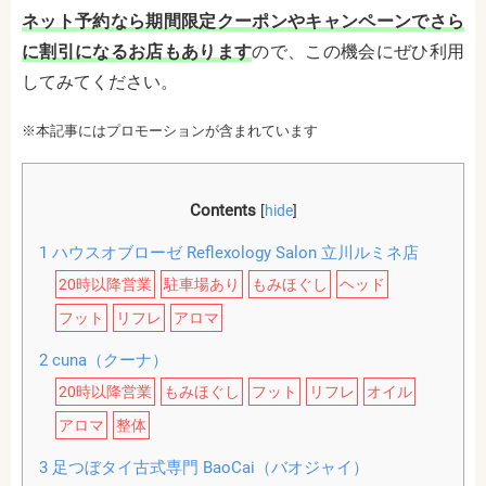
ネット予約なら期間限定クーポンやキャンペーンでさら
に割引になるお店もあります
ので、この機会にぜひ利用
してみてください。
※本記事にはプロモーションが含まれています
Contents
[
hide
]
1
ハウスオブローゼ Reflexology Salon 立川ルミネ店
20時以降営業
駐車場あり
もみほぐし
ヘッド
フット
リフレ
アロマ
2
cuna（クーナ）
20時以降営業
もみほぐし
フット
リフレ
オイル
アロマ
整体
3
足つぼタイ古式専門 BaoCai（バオジャイ）