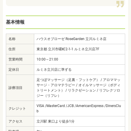
基本情報
名称
ハウスオブローゼ RoseGarden 立川ルミネ店
住所
東京都 立川市曙町2-1-1 ルミネ立川店7F
営業時間
10:00～21:00
定休日
ルミネ立川店に準ずる
足つぼマッサージ（足裏・フットケア） / アロママッ
サージ・アロマテラピー / オイルマッサージ（ボディ
診療項目
トリートメント） / リラクゼーション / リフレクソロ
ジー（リフレ）
VISA /MasterCard /JCB /AmericanExpress /DinersClu
クレジット
b
アクセス
立川駅 東口より徒歩1分