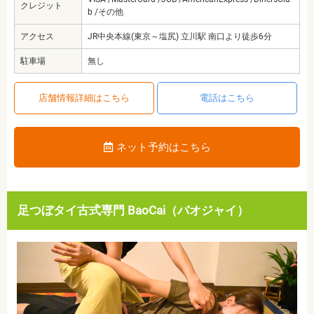
クレジット
b /その他
アクセス
JR中央本線(東京～塩尻) 立川駅 南口より徒歩6分
駐車場
無し
店舗情報詳細はこちら
電話はこちら
ネット予約はこちら
足つぼタイ古式専門 BaoCai（バオジャイ）