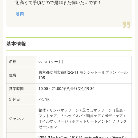
術高くて手頃なので是非また伺いたいです！
引用
基本情報
名称
cuna（クーナ）
東京都立川市錦町2-2-11 モンシャトールプランドール
住所
105
営業時間
10:00～21:00/予約最終受付19:30
定休日
不定休
整体 / リンパマッサージ / 足つぼマッサージ（足裏・
フットケア） / ヘッドスパ・頭皮ケア / ボディケア /
ジャンル
オイルマッサージ（ボディトリートメント） / リラク
ゼーション
VISA /MasterCard /JCB /AmericanExpress /DinersClu