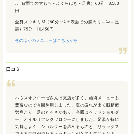
ﾃ、背面での太もも～ふくらはぎ～足裏）60分 8,580
円
全身スッキリM（60分ｺｰｽ＋表面での膝周り～ｽﾈ～足
裏）75分 10,450円
そのほかのメニューはこちらから
口コミ
ハウスオブローゼさんは支店が多く、
施術メニューも
豊富なので今回利用しました。夏の疲れが出て眼精疲
労肩こり、足のだるさがあり、今回はヘッドショルダ
ー、オイルリフレクソロジーにしました。足湯が特に
気持ちよく、
ショルダーを温めるものと、リラックス
できる音楽が流れるヘッドホンがとても気に入りまし