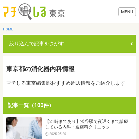
HOME
絞り込んで記事をさがす
グルメ
東京都の消化器内科情報
美容・健康
マチしる東京編集部おすすめ周辺情報をご紹介します
歯医者・病院
記事一覧（100件）
おでかけ
カテゴリを選ぶ
【21時まであり】渋谷駅で夜遅くまで診療
すべて
グルメ
美容・健康
歯医者・病院
おでかけ
している内科・皮膚科クリニック
生活
2025.05.20
生活
お役立ち情報