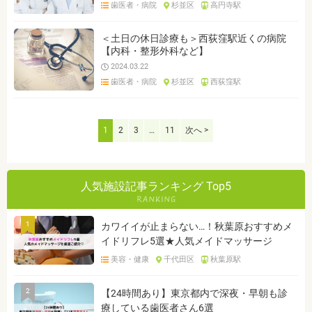
歯医者・病院
杉並区
高円寺駅
＜土日の休日診療も＞西荻窪駅近くの病院
【内科・整形外科など】
2024.03.22
歯医者・病院
杉並区
西荻窪駅
1
2
3
…
11
次へ >
人気施設記事ランキング Top5
1
カワイイが止まらない…！秋葉原おすすめメ
イドリフレ5選★人気メイドマッサージ
美容・健康
千代田区
秋葉原駅
2
【24時間あり】東京都内で深夜・早朝も診
療している歯医者さん6選