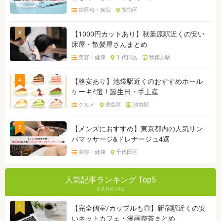
歯医者・病院
新宿区
3
【1000円カットあり】秋葉原駅近くの安い
床屋・散髪屋さんまとめ
美容・健康
千代田区
秋葉原駅
4
【格安あり】池袋駅近くのおすすめホール
ケーキ4選！誕生日・手土産
グルメ
豊島区
池袋駅
5
【メンズにおすすめ】東京都内の人気リン
パマッサージ&ドレナージュ4選
美容・健康
千代田区
人気記事ランキング Top5
1
【完全個室/カップルも◎】新宿駅近くの安
いネットカフェ・漫画喫茶まとめ