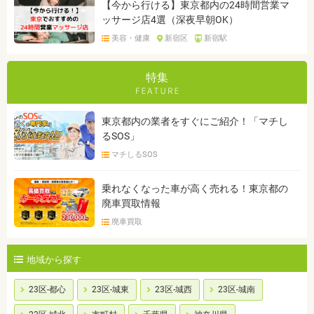
【今から行ける】東京都内の24時間営業マ
ッサージ店4選（深夜早朝OK）
美容・健康
新宿区
新宿駅
特集
東京都内の業者をすぐにご紹介！「マチし
るSOS」
マチしるSOS
乗れなくなった車が高く売れる！東京都の
廃車買取情報
廃車買取
地域から探す
23区-都心
23区-城東
23区-城西
23区-城南