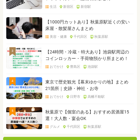
生活
新宿区
新宿駅
2
【1000円カットあり】秋葉原駅近くの安い
床屋・散髪屋さんまとめ
美容・健康
千代田区
秋葉原駅
3
【24時間・冷蔵・特大あり】池袋駅周辺の
コインロッカー・手荷物預かり所まとめ！
おでかけ
豊島区
池袋駅
4
東京で歴史観光【幕末ゆかりの地】まとめ
21箇所｜史跡・神社・お寺
おでかけ
日野市
高幡不動駅
5
秋葉原で【個室のある】おすすめ居酒屋15
選！大人数・宴会OK
グルメ
千代田区
秋葉原駅