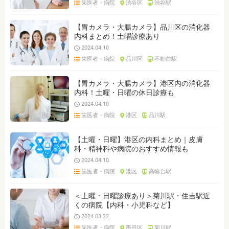
歯医者・病院
渋谷区
渋谷駅
ジャンルを選ぶ
※複数選択可能です
【胃カメラ・大腸カメラ】品川区の消化器
内科まとめ！土曜診療あり
クリア
検索
2024.04.10
歯医者・病院
品川区
不動前駅
【胃カメラ・大腸カメラ】港区内の消化器
内科！土曜・日曜の休日診療も
2024.04.10
歯医者・病院
港区
品川駅
【土曜・日曜】港区の内科まとめ｜皮膚
科・精神科や病院のおすすめ情報も
2024.04.10
歯医者・病院
港区
高輪台駅
＜土曜・日曜診療あり＞菊川駅・住吉駅近
くの病院【内科・小児科など】
2024.03.22
歯医者・病院
墨田区
菊川駅