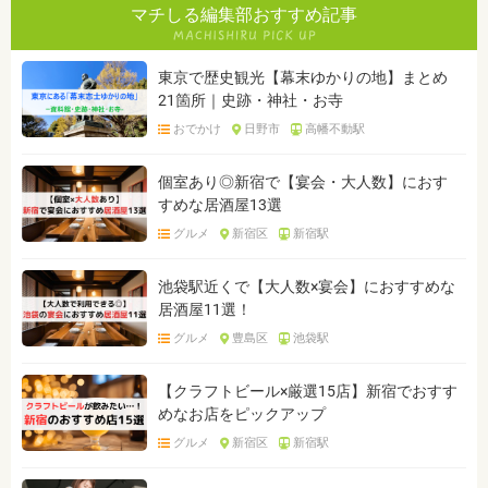
マチしる編集部おすすめ記事
東京で歴史観光【幕末ゆかりの地】まとめ
21箇所｜史跡・神社・お寺
おでかけ
日野市
高幡不動駅
個室あり◎新宿で【宴会・大人数】におす
すめな居酒屋13選
グルメ
新宿区
新宿駅
池袋駅近くで【大人数×宴会】におすすめな
居酒屋11選！
グルメ
豊島区
池袋駅
【クラフトビール×厳選15店】新宿でおすす
めなお店をピックアップ
グルメ
新宿区
新宿駅