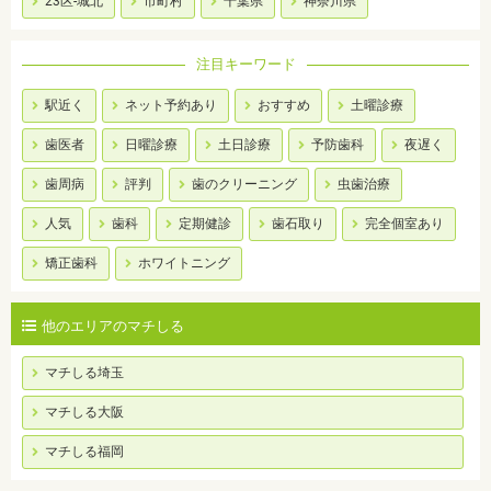
23区-城北
市町村
千葉県
神奈川県
注目キーワード
駅近く
ネット予約あり
おすすめ
土曜診療
歯医者
日曜診療
土日診療
予防歯科
夜遅く
歯周病
評判
歯のクリーニング
虫歯治療
人気
歯科
定期健診
歯石取り
完全個室あり
矯正歯科
ホワイトニング
他のエリアのマチしる
マチしる埼玉
マチしる大阪
マチしる福岡