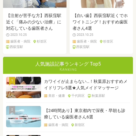
【注射が苦手な方】西荻窪駅
【白い歯】西荻窪駅近くでホ
近く「痛みの少ない治療」に
ワイトニング！おすすめ歯医
対応している歯医者さん
者さん4選
2023.10.25
2023.10.25
歯医者・病院
杉並区
歯医者・病院
杉並区
西荻窪駅
西荻窪駅
人気施設記事ランキング Top5
1
カワイイが止まらない…！秋葉原おすすめメ
イドリフレ5選★人気メイドマッサージ
美容・健康
千代田区
秋葉原駅
2
【24時間あり】東京都内で深夜・早朝も診
療している歯医者さん6選
歯医者・病院
新宿区