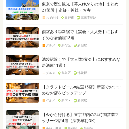
東京で歴史観光【幕末ゆかりの地】まとめ
21箇所｜史跡・神社・お寺
おでかけ
日野市
高幡不動駅
個室あり◎新宿で【宴会・大人数】におす
すめな居酒屋13選
グルメ
新宿区
新宿駅
池袋駅近くで【大人数×宴会】におすすめな
居酒屋11選！
グルメ
豊島区
池袋駅
【クラフトビール×厳選15店】新宿でおすす
めなお店をピックアップ
グルメ
新宿区
新宿駅
【今から行ける】東京都内の24時間営業マ
ッサージ店4選（深夜早朝OK）
美容・健康
新宿区
新宿駅