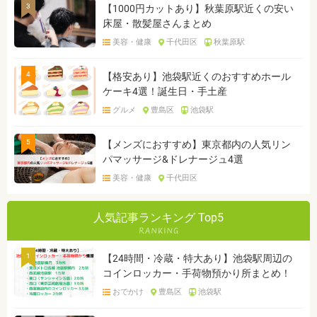
3
【1000円カットあり】秋葉原駅近くの安い
床屋・散髪屋さんまとめ
美容・健康
千代田区
秋葉原駅
4
【格安あり】池袋駅近くのおすすめホール
ケーキ4選！誕生日・手土産
グルメ
豊島区
池袋駅
5
【メンズにおすすめ】東京都内の人気リン
パマッサージ&ドレナージュ4選
美容・健康
千代田区
人気記事ランキング Top5
1
【24時間・冷蔵・特大あり】池袋駅周辺の
コインロッカー・手荷物預かり所まとめ！
おでかけ
豊島区
池袋駅