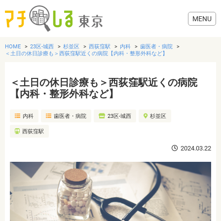
HOME
23区-城西
杉並区
西荻窪駅
内科
歯医者・病院
＜土日の休日診療も＞西荻窪駅近くの病院【内科・整形外科など】
＜土日の休日診療も＞西荻窪駅近くの病院
グルメ
【内科・整形外科など】
内科
歯医者・病院
23区-城西
杉並区
美容・健康
西荻窪駅
歯医者・病院
2024.03.22
おでかけ
生活