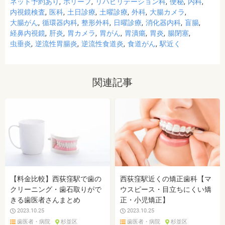
ネット予約あり
ポリープ
リハビリテーション科
便秘
内科
内視鏡検査
医科
土日診療
土曜診療
外科
大腸カメラ
大腸がん
循環器内科
整形外科
日曜診療
消化器内科
盲腸
経鼻内視鏡
肝炎
胃カメラ
胃がん
胃潰瘍
胃炎
腸閉塞
虫垂炎
逆流性胃腸炎
逆流性食道炎
食道がん
駅近く
関連記事
【料金比較】西荻窪駅で歯の
西荻窪駅近くの矯正歯科【マ
クリーニング・歯石取りがで
ウスピース・目立ちにくい矯
きる歯医者さんまとめ
正・小児矯正】
2023.10.25
2023.10.25
歯医者・病院
杉並区
歯医者・病院
杉並区