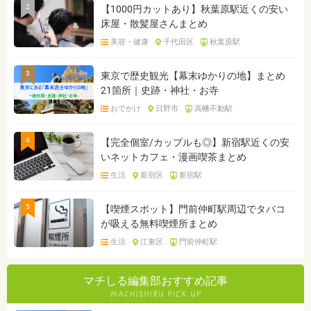
2
【1000円カットあり】秋葉原駅近くの安い
床屋・散髪屋さんまとめ
美容・健康
千代田区
秋葉原駅
3
東京で歴史観光【幕末ゆかりの地】まとめ
21箇所｜史跡・神社・お寺
おでかけ
日野市
高幡不動駅
4
【完全個室/カップルも◎】新宿駅近くの安
いネットカフェ・漫画喫茶まとめ
生活
新宿区
新宿駅
5
【喫煙スポット】門前仲町駅周辺でタバコ
が吸える無料喫煙所まとめ
生活
江東区
門前仲町駅
マチしる編集部おすすめ記事