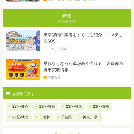
特集
東京都内の業者をすぐにご紹介！「マチし
るSOS」
マチしるSOS
乗れなくなった車が高く売れる！東京都の
廃車買取情報
廃車買取
地域から探す
23区-都心
23区-城東
23区-城西
23区-城南
23区-城北
市町村
千葉県
神奈川県